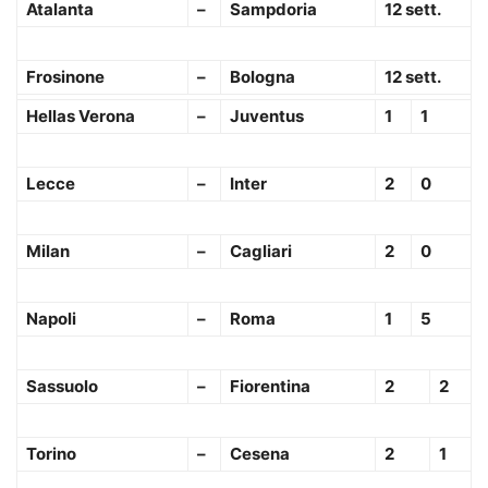
Atalanta
–
Sampdoria
12 sett.
Frosinone
–
Bologna
12 sett.
Hellas Verona
–
Juventus
1
1
Lecce
–
Inter
2
0
Milan
–
Cagliari
2
0
Napoli
–
Roma
1
5
Sassuolo
–
Fiorentina
2
2
Torino
–
Cesena
2
1