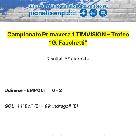
Campionato Primavera 1 TIMVISION – Trofeo
“G. Facchetti”
Risultati 5° giornata
Udinese – EMPOLI 0 – 2
GOL:
44′ Boli (E) – 89′ Indragoli (E)
.