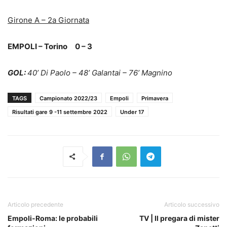
Girone A – 2a Giornata
EMPOLI – Torino 0 – 3
GOL:
40’ Di Paolo – 48’ Galantai – 76’ Magnino
TAGS
Campionato 2022/23
Empoli
Primavera
Risultati gare 9 -11 settembre 2022
Under 17
Articolo precedente
Articolo successivo
Empoli-Roma: le probabili
TV | Il pregara di mister