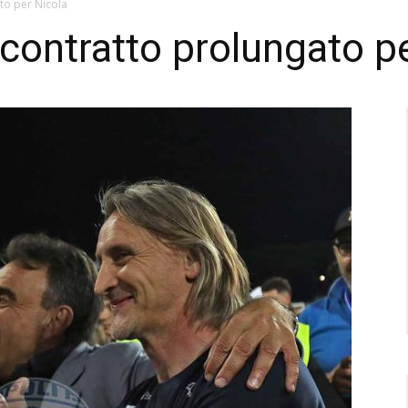
to per Nicola
 contratto prolungato p