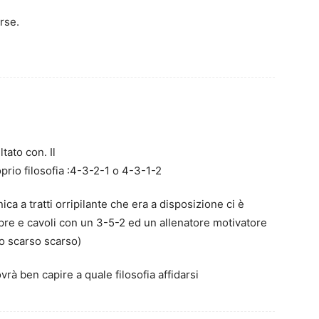
rse.
ltato con. Il
prio filosofia :4-3-2-1 o 4-3-1-2
ca a tratti orripilante che era a disposizione ci è
pre e cavoli con un 3-5-2 ed un allenatore motivatore
to scarso scarso)
rà ben capire a quale filosofia affidarsi