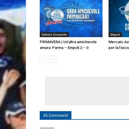
Settore Giovanile
Empoli
PRIMAVERA | Un’altra amichevole
Mercato Az
amara: Parma – Empoli 2 – 0
per la fasci
45 Commenti