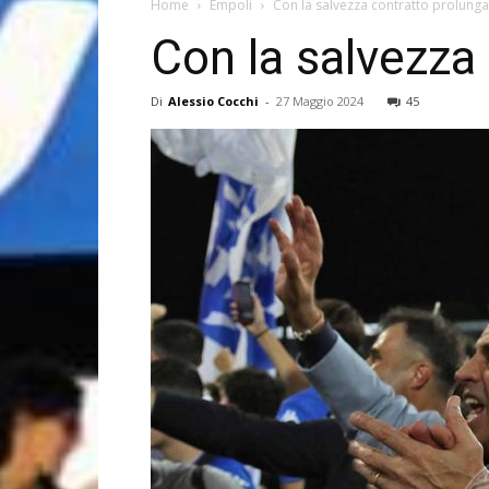
Home
Empoli
Con la salvezza contratto prolunga
Con la salvezza
Di
Alessio Cocchi
-
27 Maggio 2024
45