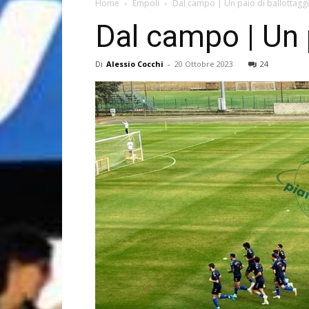
Home
Empoli
Dal campo | Un paio di ballottaggi
Dal campo | Un p
Di
Alessio Cocchi
-
20 Ottobre 2023
24