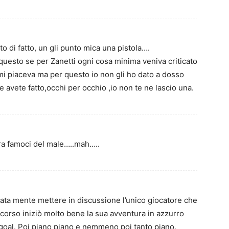
o di fatto, un gli punto mica una pistola….
 questo se per Zanetti ogni cosa minima veniva criticato
i piaceva ma per questo io non gli ho dato a dosso
e avete fatto,occhi per occhio ,io non te ne lascio una.
ora famoci del male…..mah…..
ata mente mettere in discussione l’unico giocatore che
scorso iniziò molto bene la sua avventura in azzurro
goal. Poi piano piano e nemmeno poi tanto piano,