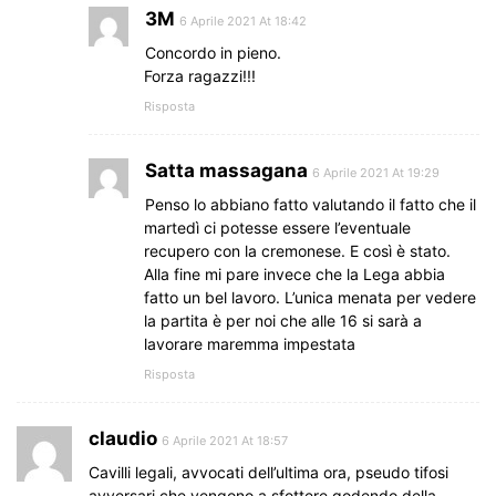
3M
6 Aprile 2021 At 18:42
Concordo in pieno.
Forza ragazzi!!!
Risposta
Satta massagana
6 Aprile 2021 At 19:29
Penso lo abbiano fatto valutando il fatto che il
martedì ci potesse essere l’eventuale
recupero con la cremonese. E così è stato.
Alla fine mi pare invece che la Lega abbia
fatto un bel lavoro. L’unica menata per vedere
la partita è per noi che alle 16 si sarà a
lavorare maremma impestata
Risposta
claudio
6 Aprile 2021 At 18:57
Cavilli legali, avvocati dell’ultima ora, pseudo tifosi
avversari che vengono a sfottere godendo della