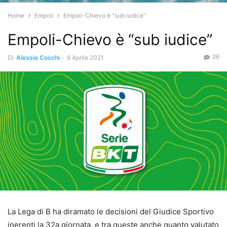
Home
Empoli
Empoli-Chievo è “sub iudice”
Empoli-Chievo è “sub iudice”
26
Di
Alessio Cocchi
-
6 Aprile 2021
La Lega di B ha diramato le decisioni del Giudice Sportivo
inerenti la 32a giornata, e tra queste anche quanto valutato