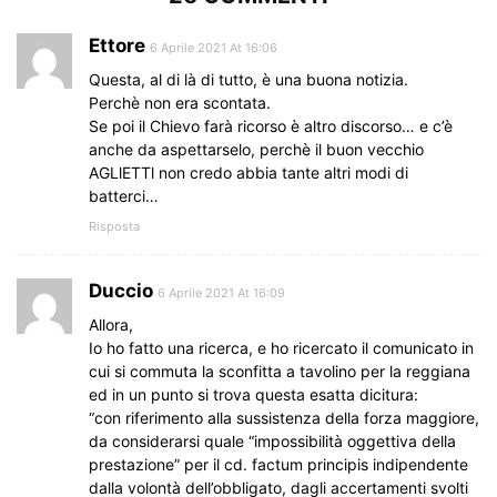
Ettore
6 Aprile 2021 At 16:06
Questa, al di là di tutto, è una buona notizia.
Perchè non era scontata.
Se poi il Chievo farà ricorso è altro discorso… e c’è
anche da aspettarselo, perchè il buon vecchio
AGLlETTl non credo abbia tante altri modi di
batterci…
Risposta
Duccio
6 Aprile 2021 At 16:09
Allora,
Io ho fatto una ricerca, e ho ricercato il comunicato in
cui si commuta la sconfitta a tavolino per la reggiana
ed in un punto si trova questa esatta dicitura:
“con riferimento alla sussistenza della forza maggiore,
da considerarsi quale “impossibilità oggettiva della
prestazione” per il cd. factum principis indipendente
dalla volontà dell’obbligato, dagli accertamenti svolti