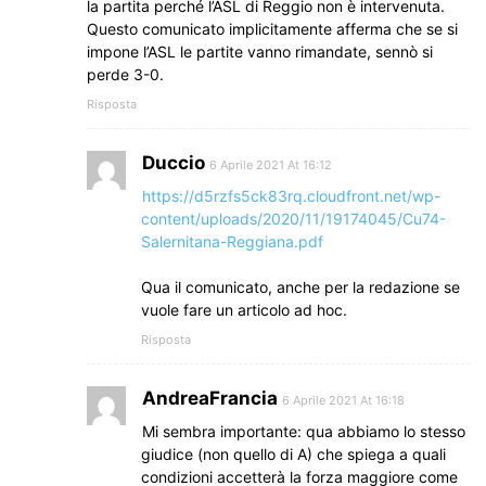
la partita perché l’ASL di Reggio non è intervenuta.
Questo comunicato implicitamente afferma che se si
impone l’ASL le partite vanno rimandate, sennò si
perde 3-0.
Risposta
Duccio
6 Aprile 2021 At 16:12
https://d5rzfs5ck83rq.cloudfront.net/wp-
content/uploads/2020/11/19174045/Cu74-
Salernitana-Reggiana.pdf
Qua il comunicato, anche per la redazione se
vuole fare un articolo ad hoc.
Risposta
AndreaFrancia
6 Aprile 2021 At 16:18
Mi sembra importante: qua abbiamo lo stesso
giudice (non quello di A) che spiega a quali
condizioni accetterà la forza maggiore come