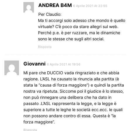
ANDREA B4M
6 Aprile 2021 At 22:55
Per Claudio:
Ma ti accorgi solo adesso che mondo è quello
virtuale? C’è poco da stare allegri sul web.
Perché p.e. è per ruzzare, ma le dinamiche
sono le stesse che sugli altri social.
Risposta
Giovanni
6 Aprile 2021 At 19:56
Mi pare che DUCCIO vada ringraziato e che abbia
ragione. L’ASL ha causato la rinuncia alla partita (è
stata la “causa di forza maggiore”) e quindi la partita
nostra va ripetuta. Siccome poi il giudice è lo stesso,
non può rinnegare una delibera che ha dato in
passato .L’ASL rappresenta la legge, e la legge è
superiore a tutte le leghe le società ecc.ecc. le quali
non possono andare contro di essa. Questa è “la
forza maggiore”.
Risposta