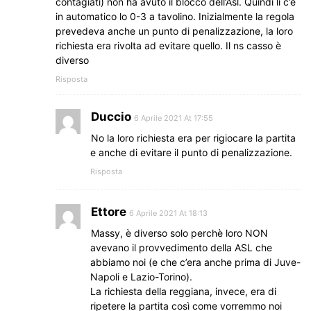
contagiati) non ha avuto il blocco dell’Asl. Quindi li c’è
in automatico lo 0-3 a tavolino. Inizialmente la regola
prevedeva anche un punto di penalizzazione, la loro
richiesta era rivolta ad evitare quello. Il ns casso è
diverso
Risposta
Duccio
6 Aprile 2021 At 17:55
No la loro richiesta era per rigiocare la partita
e anche di evitare il punto di penalizzazione.
Risposta
Ettore
6 Aprile 2021 At 18:13
Massy, è diverso solo perchè loro NON
avevano il provvedimento della ASL che
abbiamo noi (e che c’era anche prima di Juve-
Napoli e Lazio-Torino).
La richiesta della reggiana, invece, era di
ripetere la partita così come vorremmo noi