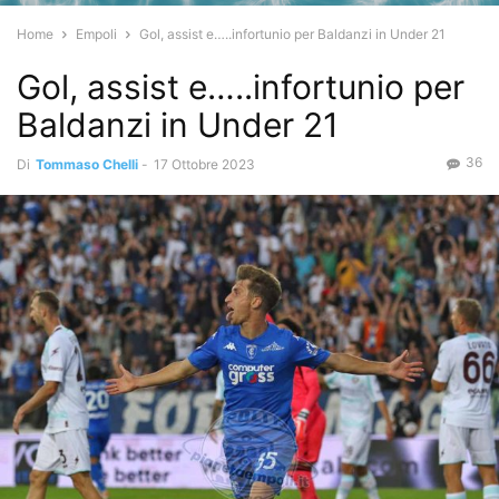
Home
Empoli
Gol, assist e…..infortunio per Baldanzi in Under 21
Gol, assist e…..infortunio per
Baldanzi in Under 21
36
Di
Tommaso Chelli
-
17 Ottobre 2023