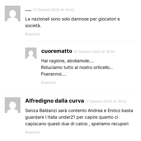
....
17 Ottobre 2023 At 19:43
La nazionali sono solo dannose per giocatori e
società.
Risposta
cuorematto
18 Ottobre 2023 At 19:33
Hai ragione, aboliamole….
Riduciamo tutto al nostro orticello…
Poerannoi….
Risposta
Alfredigno dalla curva
17 Ottobre 2023 At 19:53
Senza Baldanzi sarà contento Andrea e Enrico basta
guardare l Italia under21 per capire quanto ci
capiscano questi due di calcio , speriamo recuperi
Risposta