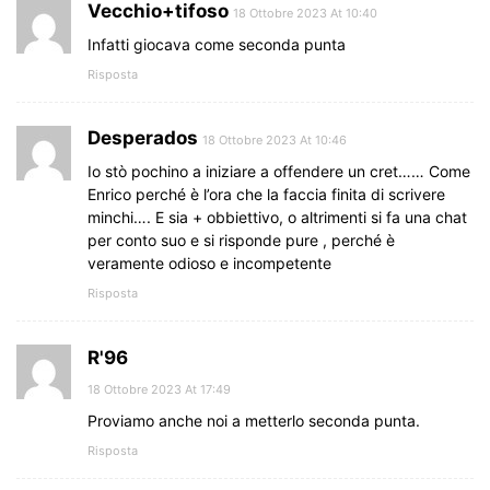
Vecchio+tifoso
18 Ottobre 2023 At 10:40
Infatti giocava come seconda punta
Risposta
Desperados
18 Ottobre 2023 At 10:46
Io stò pochino a iniziare a offendere un cret…… Come
Enrico perché è l’ora che la faccia finita di scrivere
minchi…. E sia + obbiettivo, o altrimenti si fa una chat
per conto suo e si risponde pure , perché è
veramente odioso e incompetente
Risposta
R'96
18 Ottobre 2023 At 17:49
Proviamo anche noi a metterlo seconda punta.
Risposta