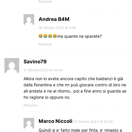
Risposta
Andrea B4M
18 Ottobre 2023 At 0:06
ma quante ne sparate?
Risposta
Savino79
17 Ottobre 2023 At 20:24
Allora non lo avete ancora capito che baldanzi è già
della fiorentina e che nn può giocare contro di loro ne
all andata e ne al ritorno.. poi a fine anno si guarda se
ho ragione io oppure no.
Risposta
Marco Niccoli
17 Ottobre 2023 At 20:35
Quindi si e’ fatto male per finta, e’ rimasto a