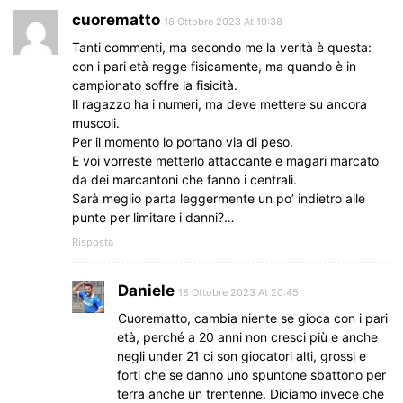
cuorematto
18 Ottobre 2023 At 19:38
Tanti commenti, ma secondo me la verità è questa:
con i pari età regge fisicamente, ma quando è in
campionato soffre la fisicità.
Il ragazzo ha i numeri, ma deve mettere su ancora
muscoli.
Per il momento lo portano via di peso.
E voi vorreste metterlo attaccante e magari marcato
da dei marcantoni che fanno i centrali.
Sarà meglio parta leggermente un po’ indietro alle
punte per limitare i danni?…
Risposta
Daniele
18 Ottobre 2023 At 20:45
Cuorematto, cambia niente se gioca con i pari
età, perché a 20 anni non cresci più e anche
negli under 21 ci son giocatori alti, grossi e
forti che se danno uno spuntone sbattono per
terra anche un trentenne. Diciamo invece che