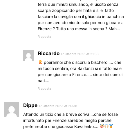
terra due minuti simulando, e’ uscito senza
scarpa zoppicando per finta e si e’ fatto
fasciare la caviglia con il ghiaccio in panchina
pur non avendo niente solo per non giocare a
Firenze ? Tutta una messa in scena ? Mah…
Risposta
Riccardo
17 Ottobre 2023 At 21:33
poerannoi che discorsi a bischero….. che
mi tocca sentire, ora Baldanzi si è fatto male
per non giocare a Firenze….. siete dei comici
nati….
Risposta
Dippe
17 Ottobre 2023 At 20:38
Attendo un tizio che a breve scriva….che se fosse
infortunato per Firenze sarebbe meglio perché
preferirebbe che giocasse Kovalenko…..