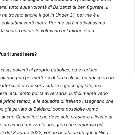
rei tutto sulla volontà di Baldanzi di ben figurare. Il
 ha trovato anche il gol in Under 21, per me è il
negli ultimi venti metri. Per me sarà motivatissimo
 la scorsa estate lo volevano nel mirino della
uori lunedi sera?
n casa, davanti al proprio pubblico, ed è reduce
poli non puo’permettersi di fare calcoli, quindi spero in
attersi se dovessero subire il gioco gigliato, ma
re letali sotto porta avversaria. Difficilmente vedo
dal primo tempo, e le squadre di Italiano insegnano che
 già parlato di Baldanzi come possibile uomo
anche Cancellieri che deve solo crescere a livello di
che un anno e mezzo fa una gara che sembrava già
li del 3 aprile 2022, venne risolta da un gol di Nico