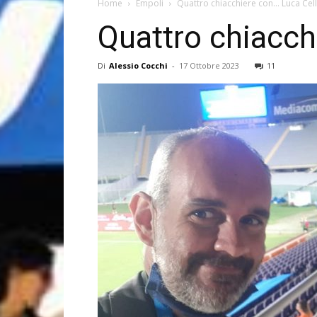
Home
Empoli
Quattro chiacchiere con… Luca Celli
Quattro chiacchi
Di
Alessio Cocchi
-
17 Ottobre 2023
11