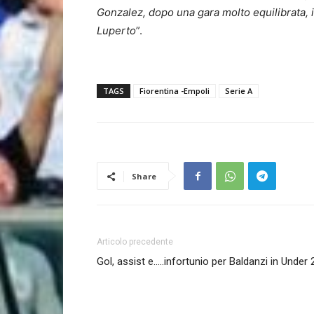
Gonzalez, dopo una gara molto equilibrata, 
Luperto
”.
TAGS
Fiorentina -Empoli
Serie A
Share
Articolo precedente
Gol, assist e…..infortunio per Baldanzi in Under 