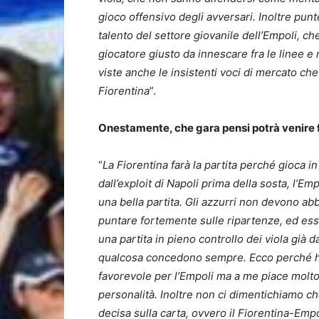
gioco offensivo degli avversari. Inoltre punte
talento del settore giovanile dell’Empoli, che
giocatore giusto da innescare fra le linee e 
viste anche le insistenti voci di mercato che
Fiorentina
”.
Onestamente, che gara pensi potrà venire f
“
La Fiorentina farà la partita perché gioca i
dall’exploit di Napoli prima della sosta, l’Em
una bella partita. Gli azzurri non devono abb
puntare fortemente sulle ripartenze, ed esse
una partita in pieno controllo dei viola già 
qualcosa concedono sempre. Ecco perché ho
favorevole per l’Empoli ma a me piace molto 
personalità. Inoltre non ci dimentichiamo 
decisa sulla carta, ovvero il Fiorentina-Empo