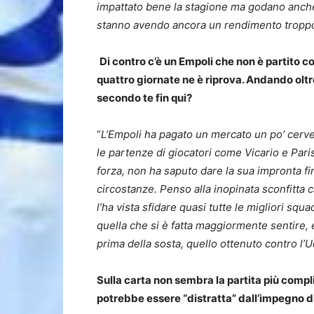
impattato bene la stagione ma godano anche
stanno avendo ancora un rendimento troppo d
Di contro c’è un Empoli che non è partito 
quattro giornate ne è riprova. Andando oltr
secondo te fin qui?
“
L’Empoli ha pagato un mercato un po’ cervel
le partenze di giocatori come Vicario e Paris
forza, non ha saputo dare la sua impronta fi
circostanze. Penso alla inopinata sconfitta 
l’ha vista sfidare quasi tutte le migliori squa
quella che si è fatta maggiormente sentire, e
prima della sosta, quello ottenuto contro l’
Sulla carta non sembra la partita più compl
potrebbe essere “distratta” dall’impegno d