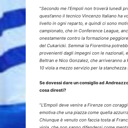
“
Secondo me l’Empoli non troverà lunedì pr
quest’anno il tecnico Vincenzo Italiano ha v
livello in ogni reparto, e quindi ci sono motiv
campionato, che in Conference League, anch
onestamente contro la formazione peggiore a 
del Cukaricki. Semmai la Fiorentina potrebbe 
provenienti dagli impegni con le nazionali, 
Beltran e Nico Gonzalez, che arriveranno a F
10 viola a mezzo servizio per la stanchezza
Se dovessi dare un consiglio ad Andreazzol
cosa diresti?
“
L’Empoli deve venire a Firenze con coraggio,
emotiva che una piazza come quella azzurra 
Chiunque è venuto con faccia tosta al Franch
viola, che non sanno difendersi come mental