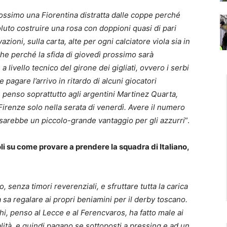
ossimo una Fiorentina distratta dalle coppe perché
oluto costruire una rosa con doppioni quasi di pari
azioni, sulla carta, alte per ogni calciatore viola sia in
e perché la sfida di giovedì prossimo sarà
livello tecnico del girone dei gigliati, ovvero i serbi
pagare l’arrivo in ritardo di alcuni giocatori
e penso soprattutto agli argentini Martinez Quarta,
irenze solo nella serata di venerdì. Avere il numero
 sarebbe un piccolo-grande vantaggio per gli azzurri
”.
i su come provare a prendere la squadra di Italiano,
 senza timori reverenziali, e sfruttare tutta la carica
sa regalare ai propri beniamini per il derby toscano.
i, penso al Lecce e al Ferencvaros, ha fatto male ai
ità, e quindi pagano se sottoposti a pressing e ad un