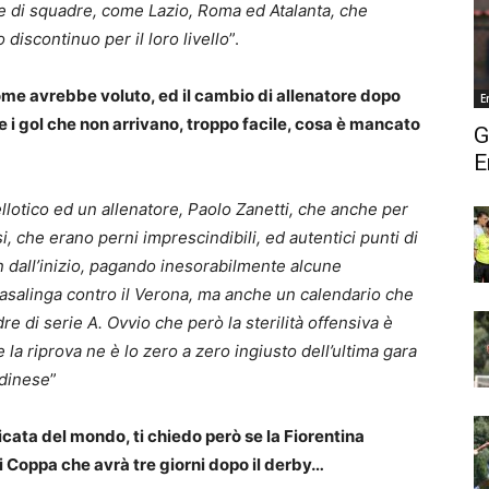
 di squadre, come Lazio, Roma ed Atalanta, che
iscontinuo per il loro livello
”.
come avrebbe voluto, ed il cambio di allenatore dopo
E
e i gol che non arrivano, troppo facile, cosa è mancato
G
E
lotico ed un allenatore, Paolo Zanetti, che anche per
i, che erano perni imprescindibili, ed autentici punti di
n dall’inizio, pagando inesorabilmente alcune
casalinga contro il Verona, ma anche un calendario che
dre di serie A. Ovvio che però la sterilità offensiva è
 la riprova ne è lo zero a zero ingiusto dell’ultima gara
Udinese
”
icata del mondo, ti chiedo però se la Fiorentina
i Coppa che avrà tre giorni dopo il derby…