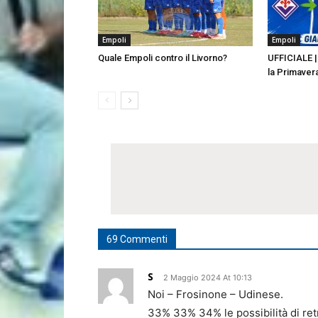
Empoli
Empoli
Quale Empoli contro il Livorno?
UFFICIALE | 
la Primaver
69 Commenti
S
2 Maggio 2024 At 10:13
Noi – Frosinone – Udinese.
33% 33% 34% le possibilità di re