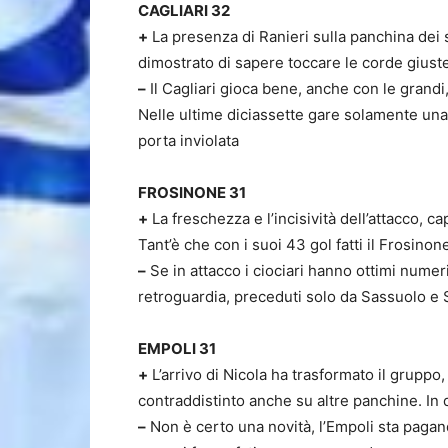
CAGLIARI 32
+
La presenza di Ranieri sulla panchina dei 
dimostrato di sapere toccare le corde giuste
–
Il Cagliari gioca bene, anche con le grand
Nelle ultime diciassette gare solamente una vo
porta inviolata
FROSINONE 31
+
La freschezza e l’incisività dell’attacco, c
Tant’è che con i suoi 43 gol fatti il Frosinone
–
Se in attacco i ciociari hanno ottimi numer
retroguardia, preceduti solo da Sassuolo e 
EMPOLI 31
+
L’arrivo di Nicola ha trasformato il gruppo
contraddistinto anche su altre panchine. In 
–
Non è certo una novità, l’Empoli sta pagan