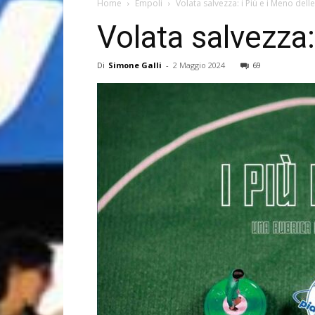
Home
Empoli
Volata salvezza: i Più e i Meno dell
Volata salvezza:
Di
Simone Galli
-
2 Maggio 2024
69