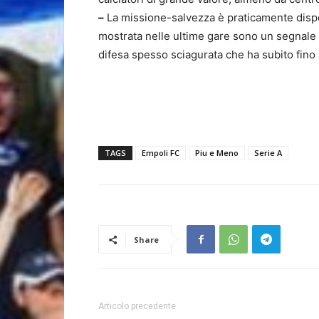
–
La missione-salvezza è praticamente dispe
mostrata nelle ultime gare sono un segnale
difesa spesso sciagurata che ha subito fin
TAGS
Empoli FC
Piu e Meno
Serie A
Share
Articolo precedente