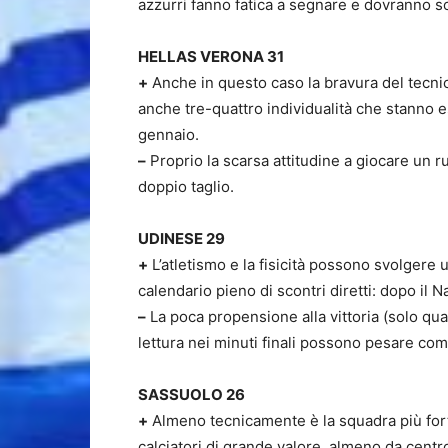
azzurri fanno fatica a segnare e dovranno s
HELLAS VERONA 31
+
Anche in questo caso la bravura del tecnico
anche tre-quattro individualità che stanno 
gennaio.
–
Proprio la scarsa attitudine a giocare un r
doppio taglio.
UDINESE 29
+
L’atletismo e la fisicità possono svolgere 
calendario pieno di scontri diretti: dopo il 
–
La poca propensione alla vittoria (solo quatt
lettura nei minuti finali possono pesare co
SASSUOLO 26
+
Almeno tecnicamente è la squadra più forte
calciatori di grande valore, almeno da cent