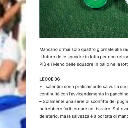
Mancano ormai solo quattro giornate alla res
il futuro delle squadre in lotta per non retr
Più e i Meno delle squadre in ballo nella lot
LECCE 36
+
I salentini sono praticamente salvi. La cur
continuità con l’avvicendamento in panchina
–
Solamente una serie di sconfitte dei puglies
potrebbero farli tornare nel baratro. Sottov
deleterio, ma la salvezza è a portata di man