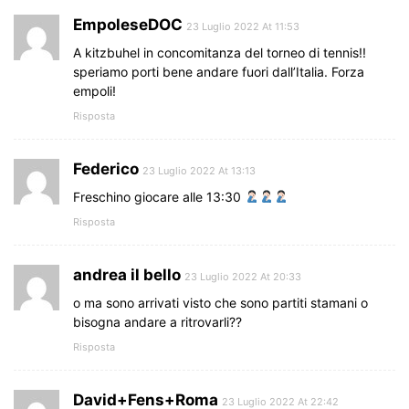
EmpoleseDOC
23 Luglio 2022 At 11:53
A kitzbuhel in concomitanza del torneo di tennis!!
speriamo porti bene andare fuori dall’Italia. Forza
empoli!
Risposta
Federico
23 Luglio 2022 At 13:13
Freschino giocare alle 13:30
Risposta
andrea il bello
23 Luglio 2022 At 20:33
o ma sono arrivati visto che sono partiti stamani o
bisogna andare a ritrovarli??
Risposta
David+Fens+Roma
23 Luglio 2022 At 22:42