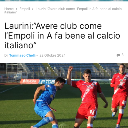
Home
Empoli
Laurini:”Avere club come l’Empoli in A fa bene al calcio
italiano”
Laurini:”Avere club come
l’Empoli in A fa bene al calcio
italiano”
3
Di
Tommaso Chelli
-
22 Ottobre 2024