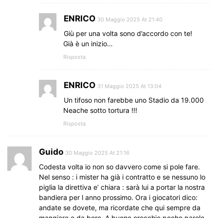
ENRICO
30 Maggio 2025 At 21:40
Giù per una volta sono d’accordo con te!
Già è un inizio…
Risposta
ENRICO
31 Maggio 2025 At 13:04
Un tifoso non farebbe uno Stadio da 19.000
Neache sotto tortura !!!
Risposta
Guido
30 Maggio 2025 At 21:16
Codesta volta io non so davvero come si pole fare.
Nel senso : i mister ha già i contratto e se nessuno lo
piglia la direttiva e’ chiara : sarà lui a portar la nostra
bandiera per l anno prossimo. Ora i giocatori dico:
andate se dovete, ma ricordate che qui sempre da
mangiare e da bere. A buone orecchie poche parole .