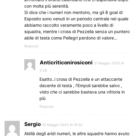
con molta più serenità.
Si dice che i numeri non mentono, ma gli 8 goal di
Esposito sono venuti in un periodo centrale nel quale
abbiamo raccolto veramente poco a livello di
squadra, mentre i cross di Pezzella senza un puntero
abile di testa come Pellegri perdono di valore…
Risposta
Anticriticonirosiconi
31 Maggio 2025 At
0:39
Esatto..i cross di Pezzella e un attaccante
decente di testa , l’Empoli sarebbe salvo ,
visto che ci sarebbe bastava una vittoria in
più
Risposta
Sergio
30 Maggio 2025 At 18:30
Aldilà degli aridi numeri, le altre squadre hanno avuto