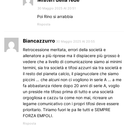
30 Maggio 2025 At 20:51
Poi Rino si arrabbia
Risposta
Biancazzurro
30 Maggio 2025 At 20:55
Retrocessione meritata, errori della società e
allenatore a più riprese ma il dispiacere più grosso è
vedere che a livello di comunicazione siamo ai minimi
termini, sia tra società e tifosi azzurri sia tra società e
il resto del pianeta calcio, il piagnucolare che siamo
piccini … che alcuni non ci vogliono in serie A … a me
fa abbastanza ridere dopo 20 anni di serie A, voglio
un preside nte tifoso prima di tutto e una società
orgogliosa e cazzu ta come non mai, ricreare un
legame comunicativo con i propri tifosi deve essere
prioritario. Tiriamo fuori le pa lle tutti e SEMPRE
FORZA EMPOLI.
Risposta