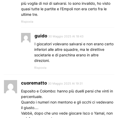
più voglia di noi di salvarsi. Io sono invalido, ho visto
quasi tutte le partite e l’Empoli non era certo fra le
ultime tre.
Risposta
guido
30 Maggio 2025 At 18:43
I giocatori volevano salvarsi e non erano certo
inferiori alle altre squadre, ma le direttive
societarie e di panchina erano in altre
direzioni.
Risposta
cuorematto
30 Maggio 2025 At 19:31
Esposito e Colombo: hanno più duelli persi che vinti in
percentuale.
Quando i numeri non mentono e gli occhi ci vedevano
il giusto….
Vabbè, dopo che uno vede giocare Isco o Yamal, non