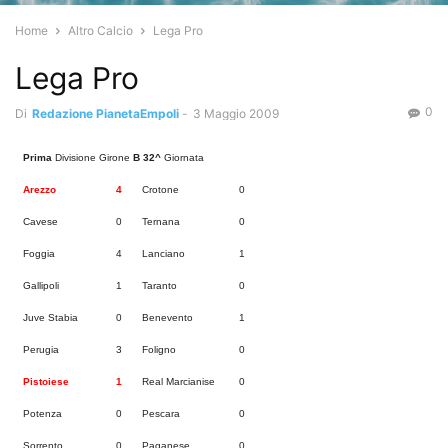
Home
Altro Calcio
Lega Pro
Lega Pro
0
Di
Redazione PianetaEmpoli
-
3 Maggio 2009
Prima
Divisione Girone
B
32^
Giornata
Arezzo
4
Crotone
0
Cavese
0
Ternana
0
Foggia
4
Lanciano
1
Gallipoli
1
Taranto
0
Juve Stabia
0
Benevento
1
Perugia
3
Foligno
0
Pistoiese
1
Real Marcianise
0
Potenza
0
Pescara
0
Sorrento
0
Paganese
0