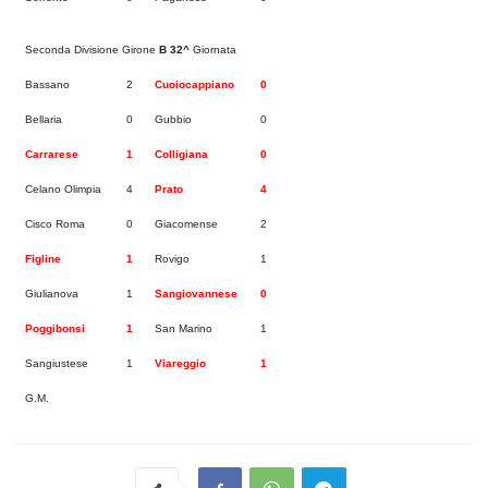
Seconda Divisione Girone
B
32^
Giornata
Bassano
2
Cuoiocappiano
0
Bellaria
0
Gubbio
0
Carrarese
1
Colligiana
0
Celano Olimpia
4
Prato
4
Cisco Roma
0
Giacomense
2
Figline
1
Rovigo
1
Giulianova
1
Sangiovannese
0
Poggibonsi
1
San Marino
1
Sangiustese
1
Viareggio
1
G.M.