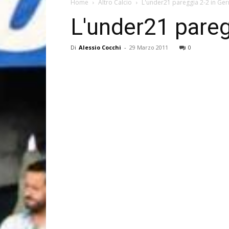
Home
Altro Calcio
L'under21 pareggia 2-2 in Ge
L'under21 pareg
Di
Alessio Cocchi
-
29 Marzo 2011
0