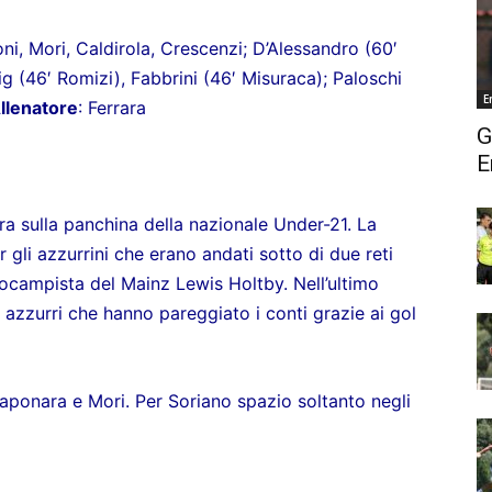
ni, Mori, Caldirola, Crescenzi; D’Alessandro (60′
g (46′ Romizi), Fabbrini (46′ Misuraca); Paloschi
E
llenatore
: Ferrara
G
E
ra
sulla panchina della nazionale Under-21. La
 gli azzurrini che erano andati sotto di due reti
trocampista del Mainz Lewis Holtby. Nell’ultimo
i azzurri che hanno pareggiato i conti grazie ai gol
aponara e Mori. Per Soriano spazio soltanto negli