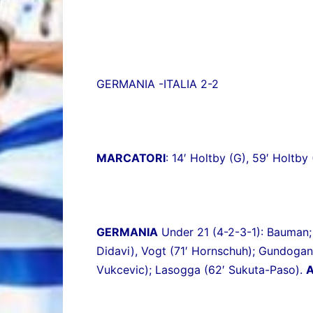
GERMANIA -ITALIA 2-2
MARCATORI
: 14′ Holtby (G), 59′ Holtby (
GERMANIA
Under 21 (4-2-3-1): Bauman;
Didavi), Vogt (71′ Hornschuh); Gundogan 
Vukcevic); Lasogga (62′ Sukuta-Paso).
A