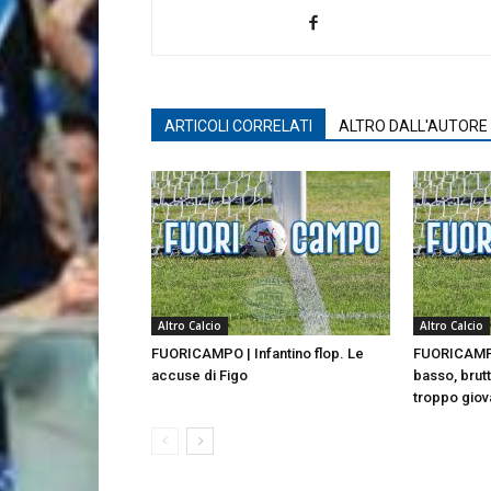
ARTICOLI CORRELATI
ALTRO DALL'AUTORE
Altro Calcio
Altro Calcio
FUORICAMPO | Infantino flop. Le
FUORICAMPO 
accuse di Figo
basso, brut
troppo gio