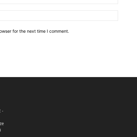
owser for the next time I comment.
 -
nze
i