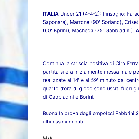
ITALIA
Under 21 (4-4-2): Pinsoglio; Farao
Saponara), Marrone (90′ Soriano), Criseti
(60′ Bprini), Macheda (75′ Gabbiadini).
A
Continua la striscia positiva di
Ciro Ferra
partita si era inizialmente messa male per
realizzate al 14′ e al 59′ minuto dal cen
quarto d’ora di gioco sono usciti fuori gl
di Gabbiadini e
Borini
.
Buona la prova degli empolesi Fabbrini,S
ultimissimi minuti.
M.dL.