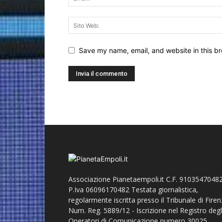
Save my name, email, and website in this br
Associazione Pianetaempoli.it C.F. 91035470482
P.Iva 06096170482 Testata giornalistica,
regolarmente iscritta presso il Tribunale di Fire
Num. Reg. 5889/12 - Iscrizione nel Registro degl
Operatori di Comunicazione numero 30025.