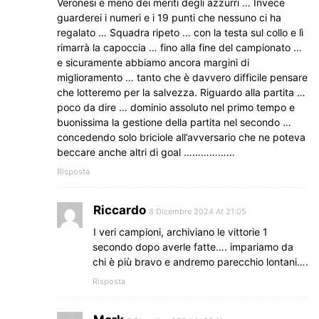
Veronesi e meno dei meriti degli azzurri … Invece
guarderei i numeri e i 19 punti che nessuno ci ha
regalato … Squadra ripeto … con la testa sul collo e lì
rimarrà la capoccia … fino alla fine del campionato …
e sicuramente abbiamo ancora margini di
miglioramento … tanto che è davvero difficile pensare
che lotteremo per la salvezza. Riguardo alla partita …
poco da dire … dominio assoluto nel primo tempo e
buonissima la gestione della partita nel secondo …
concedendo solo briciole all’avversario che ne poteva
beccare anche altri di goal ………………
Risposta
Riccardo
8 Dicembre 2024 At 21:05
I veri campioni, archiviano le vittorie 1
secondo dopo averle fatte…. impariamo da
chi è più bravo e andremo parecchio lontani….
Risposta