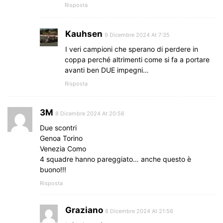
Risposta
Kauhsen
9 Dicembre 2024 At 7:35
I veri campioni che sperano di perdere in
coppa perché altrimenti come si fa a portare
avanti ben DUE impegni…
Risposta
3M
8 Dicembre 2024 At 20:56
Due scontri
Genoa Torino
Venezia Como
4 squadre hanno pareggiato… anche questo è
buono!!!
Risposta
Graziano
8 Dicembre 2024 At 21:56