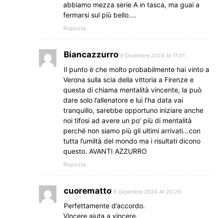
abbiamo mezza serie A in tasca, ma guai a
fermarsi sul più bello….
Risposta
Biancazzurro
9 Dicembre 2024 At 11:01
Il punto è che molto probabilmente hai vinto a
Verona sulla scia della vittoria a Firenze e
questa di chiama mentalità vincente, la può
dare solo l’allenatore e lui l’ha data vai
tranquillo, sarebbe opportuno iniziare anche
noi tifosi ad avere un po’ più di mentalità
perché non siamo più gli ultimi arrivati…con
tutta l’umiltà del mondo ma i risultati dicono
questo. AVANTI AZZURRO
Risposta
cuorematto
9 Dicembre 2024 At 20:29
Perfettamente d’accordo.
Vincere aiuta a vincere.