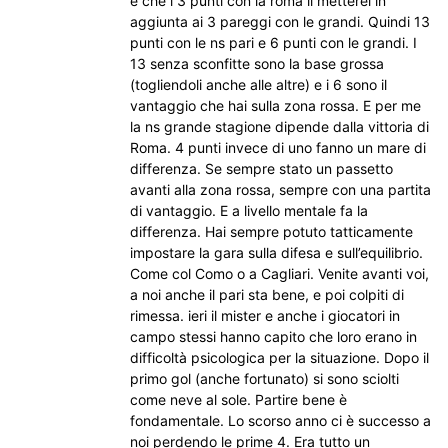
è che i 3 punti con la roma li metterei in
aggiunta ai 3 pareggi con le grandi. Quindi 13
punti con le ns pari e 6 punti con le grandi. I
13 senza sconfitte sono la base grossa
(togliendoli anche alle altre) e i 6 sono il
vantaggio che hai sulla zona rossa. E per me
la ns grande stagione dipende dalla vittoria di
Roma. 4 punti invece di uno fanno un mare di
differenza. Se sempre stato un passetto
avanti alla zona rossa, sempre con una partita
di vantaggio. E a livello mentale fa la
differenza. Hai sempre potuto tatticamente
impostare la gara sulla difesa e sull’equilibrio.
Come col Como o a Cagliari. Venite avanti voi,
a noi anche il pari sta bene, e poi colpiti di
rimessa. ieri il mister e anche i giocatori in
campo stessi hanno capito che loro erano in
difficoltà psicologica per la situazione. Dopo il
primo gol (anche fortunato) si sono sciolti
come neve al sole. Partire bene è
fondamentale. Lo scorso anno ci è successo a
noi perdendo le prime 4. Era tutto un