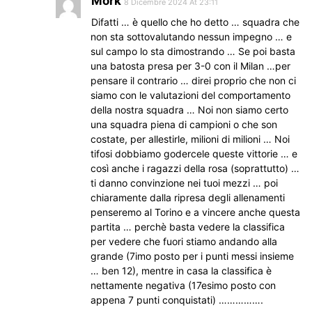
Mork
8 Dicembre 2024 At 23:11
Difatti … è quello che ho detto … squadra che
non sta sottovalutando nessun impegno … e
sul campo lo sta dimostrando … Se poi basta
una batosta presa per 3-0 con il Milan …per
pensare il contrario … direi proprio che non ci
siamo con le valutazioni del comportamento
della nostra squadra … Noi non siamo certo
una squadra piena di campioni o che son
costate, per allestirle, milioni di milioni … Noi
tifosi dobbiamo godercele queste vittorie … e
così anche i ragazzi della rosa (soprattutto) …
ti danno convinzione nei tuoi mezzi … poi
chiaramente dalla ripresa degli allenamenti
penseremo al Torino e a vincere anche questa
partita … perchè basta vedere la classifica
per vedere che fuori stiamo andando alla
grande (7imo posto per i punti messi insieme
… ben 12), mentre in casa la classifica è
nettamente negativa (17esimo posto con
appena 7 punti conquistati) …………….