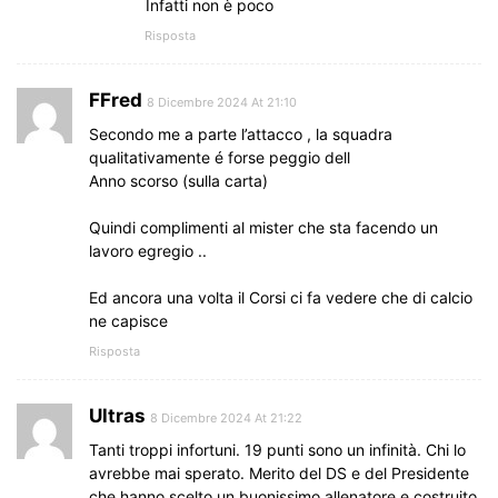
Infatti non è poco
Risposta
FFred
8 Dicembre 2024 At 21:10
Secondo me a parte l’attacco , la squadra
qualitativamente é forse peggio dell
Anno scorso (sulla carta)
Quindi complimenti al mister che sta facendo un
lavoro egregio ..
Ed ancora una volta il Corsi ci fa vedere che di calcio
ne capisce
Risposta
Ultras
8 Dicembre 2024 At 21:22
Tanti troppi infortuni. 19 punti sono un infinità. Chi lo
avrebbe mai sperato. Merito del DS e del Presidente
che hanno scelto un buonissimo allenatore e costruito