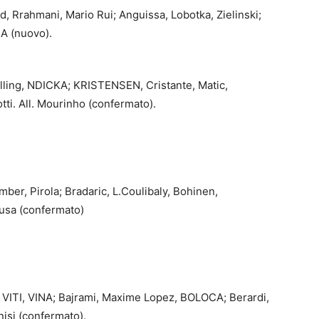
d, Rrahmani, Mario Rui; Anguissa, Lobotka, Zielinski;
IA (nuovo).
malling, NDICKA; KRISTENSEN, Cristante, Matic,
tti. All. Mourinho (confermato).
mber, Pirola; Bradaric, L.Coulibaly, Bohinen,
ousa (confermato)
, VITI, VINA; Bajrami, Maxime Lopez, BOLOCA; Berardi,
nisi (confermato).