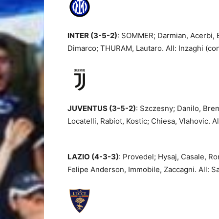
INTER (3-5-2)
: SOMMER; Darmian, Acerbi, 
Dimarco; THURAM, Lautaro. All: Inzaghi (co
JUVENTUS (3-5-2)
: Szczesny; Danilo, Brem
Locatelli, Rabiot, Kostic; Chiesa, Vlahovic. A
LAZIO (4-3-3)
: Provedel; Hysaj, Casale, R
Felipe Anderson, Immobile, Zaccagni. All: Sa