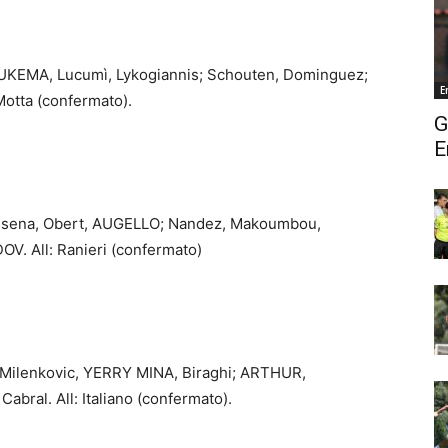
EUKEMA, Lucumì, Lykogiannis; Schouten, Dominguez;
E
Motta (confermato).
G
E
ossena, Obert, AUGELLO; Nandez, Makoumbou,
. All: Ranieri (confermato)
, Milenkovic, YERRY MINA, Biraghi; ARTHUR,
bral. All: Italiano (confermato).