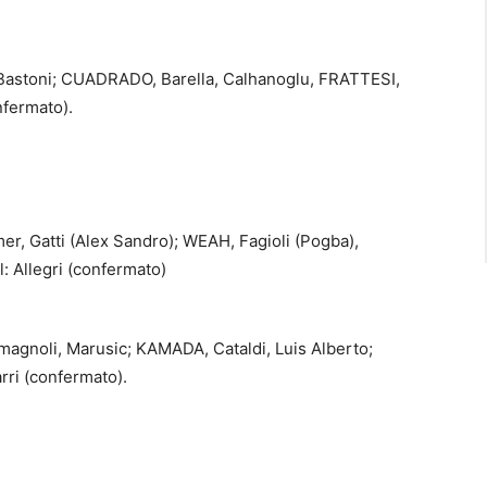
Bastoni; CUADRADO, Barella, Calhanoglu, FRATTESI,
nfermato).
er, Gatti (Alex Sandro); WEAH, Fagioli (Pogba),
ll: Allegri (confermato)
omagnoli, Marusic; KAMADA, Cataldi, Luis Alberto;
rri (confermato).