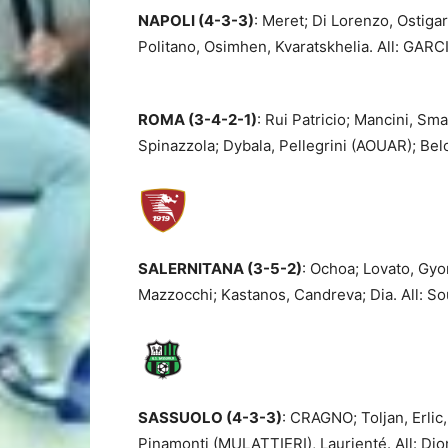
NAPOLI (4-3-3)
: Meret; Di Lorenzo, Ostigar
Politano, Osimhen, Kvaratskhelia. All: GARC
ROMA (3-4-2-1)
: Rui Patricio; Mancini, S
Spinazzola; Dybala, Pellegrini (AOUAR); Belo
SALERNITANA (3-5-2)
: Ochoa; Lovato, Gyo
Mazzocchi; Kastanos, Candreva; Dia. All: S
SASSUOLO (4-3-3)
: CRAGNO; Toljan, Erlic
Pinamonti (MULATTIERI), Laurienté. All: Dio