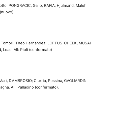
otto, PONGRACIC, Gallo; RAFIA, Hjulmand, Maleh;
(nuovo).
aw, Tomori, Theo Hernandez; LOFTUS-CHEEK, MUSAH,
eao. All: Pioli (confermato)
 Marì, D’AMBROSIO; Ciurria, Pessina, GAGLIARDINI,
agna. All: Palladino (confermato).