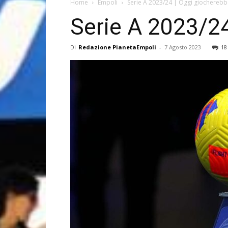
Home
Empoli
Serie A 2023/24 | Oggi giocherebb
Serie A 2023/24
Di
Redazione PianetaEmpoli
-
7 Agosto 2023
18