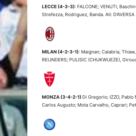
LECCE (4-3-3)
: FALCONE; VENUTI, Baschir
Strefezza, Rodriguez, Banda. All: D’AVERSA 
MILAN (4-2-3-1)
: Maignan; Calabria, Thi
REIJNDERS; PULISIC (CHUKWUEZE), Giroud, L
MONZA (3-4-2-1)
Di Gregorio; IZZO, Pablo
Carlos Augusto; Mota Carvalho, Caprari; Pet