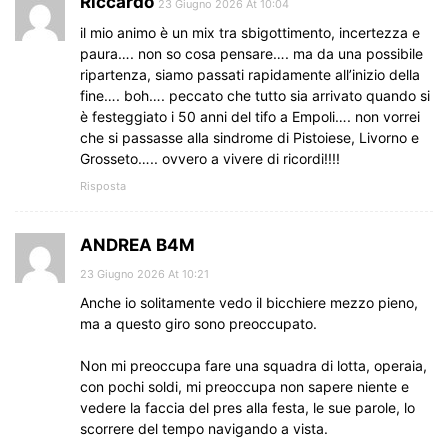
Riccardo
23 Giugno 2026 At 10:04
il mio animo è un mix tra sbigottimento, incertezza e
paura…. non so cosa pensare…. ma da una possibile
ripartenza, siamo passati rapidamente all’inizio della
fine…. boh…. peccato che tutto sia arrivato quando si
è festeggiato i 50 anni del tifo a Empoli…. non vorrei
che si passasse alla sindrome di Pistoiese, Livorno e
Grosseto….. ovvero a vivere di ricordi!!!!
Risposta
ANDREA B4M
23 Giugno 2026 At 10:21
Anche io solitamente vedo il bicchiere mezzo pieno,
ma a questo giro sono preoccupato.
Non mi preoccupa fare una squadra di lotta, operaia,
con pochi soldi, mi preoccupa non sapere niente e
vedere la faccia del pres alla festa, le sue parole, lo
scorrere del tempo navigando a vista.