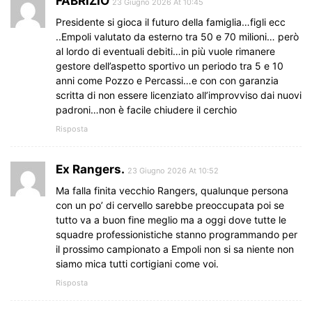
FABRIZIO
23 Giugno 2026 At 10:45
Presidente si gioca il futuro della famiglia…figli ecc
..Empoli valutato da esterno tra 50 e 70 milioni… però
al lordo di eventuali debiti…in più vuole rimanere
gestore dell’aspetto sportivo un periodo tra 5 e 10
anni come Pozzo e Percassi…e con con garanzia
scritta di non essere licenziato all’improvviso dai nuovi
padroni…non è facile chiudere il cerchio
Risposta
Ex Rangers.
23 Giugno 2026 At 10:52
Ma falla finita vecchio Rangers, qualunque persona
con un po’ di cervello sarebbe preoccupata poi se
tutto va a buon fine meglio ma a oggi dove tutte le
squadre professionistiche stanno programmando per
il prossimo campionato a Empoli non si sa niente non
siamo mica tutti cortigiani come voi.
Risposta