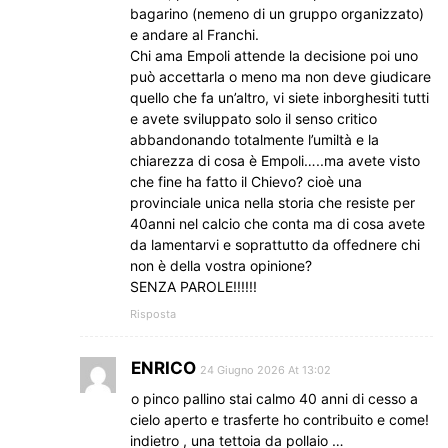
bagarino (nemeno di un gruppo organizzato)
e andare al Franchi.
Chi ama Empoli attende la decisione poi uno
può accettarla o meno ma non deve giudicare
quello che fa un’altro, vi siete inborghesiti tutti
e avete sviluppato solo il senso critico
abbandonando totalmente l’umiltà e la
chiarezza di cosa è Empoli…..ma avete visto
che fine ha fatto il Chievo? cioè una
provinciale unica nella storia che resiste per
40anni nel calcio che conta ma di cosa avete
da lamentarvi e soprattutto da offednere chi
non è della vostra opinione?
SENZA PAROLE!!!!!!
Risposta
ENRICO
24 Giugno 2026 At 13:02
o pinco pallino stai calmo 40 anni di cesso a
cielo aperto e trasferte ho contribuito e come!
indietro , una tettoia da pollaio …