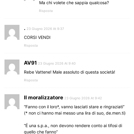
Ma chi volete che sappia qualcosa?
Risposta
.
23 Giugno 2026 At 9:37
CORSI VENDI
Risposta
AV91
23 Giugno 2026 At 9:40
Rebe Vattene! Male assoluto di questa società!
Risposta
Il moralizzatore
23 Giugno 2026 At 9:42
“Fanno con il loro*, vanno lasciati stare e ringraziati”
(* non ci hanno mai messo una lira di suo, de.men.ti)
“É una s.p.a., non devono rendere conto ai tifosi di
quello che fanno”