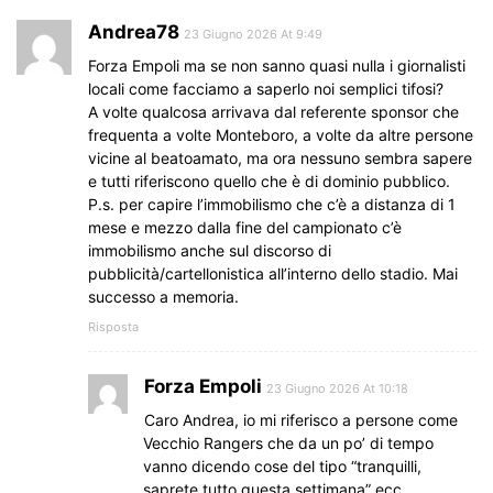
Andrea78
23 Giugno 2026 At 9:49
Forza Empoli ma se non sanno quasi nulla i giornalisti
locali come facciamo a saperlo noi semplici tifosi?
A volte qualcosa arrivava dal referente sponsor che
frequenta a volte Monteboro, a volte da altre persone
vicine al beatoamato, ma ora nessuno sembra sapere
e tutti riferiscono quello che è di dominio pubblico.
P.s. per capire l’immobilismo che c’è a distanza di 1
mese e mezzo dalla fine del campionato c’è
immobilismo anche sul discorso di
pubblicità/cartellonistica all’interno dello stadio. Mai
successo a memoria.
Risposta
Forza Empoli
23 Giugno 2026 At 10:18
Caro Andrea, io mi riferisco a persone come
Vecchio Rangers che da un po’ di tempo
vanno dicendo cose del tipo “tranquilli,
saprete tutto questa settimana” ecc.