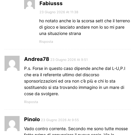
Fabiusss
23 Giugno 2026 At 11:38
ho notato anche io la scorsa sett che il terreno
di gioco e lasciato andare non lo so mi pare
una situazione strana
Risposta
Andrea78
23 Giugno 2026 At 9:51
P.s. Forse in questo caso dipende anche dal L-U,P.I
che era il referente ultimo del discorso
sponsorizzazioni ed ora non c’è più e chi lo sta
sostituendo si sta trovando immagino in un mare di
cose da svolgere.
Risposta
Pinolo
23 Giugno 2026 At 9:55
Vado contro corrente. Secondo me sono tutte mosse
fatte prima di annunciare il nuovo socio. Via la