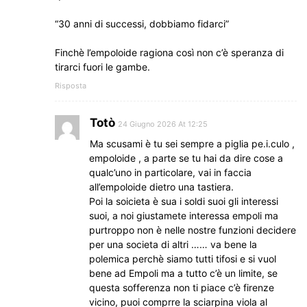
“30 anni di successi, dobbiamo fidarci”
Finchè l’empoloide ragiona così non c’è speranza di
tirarci fuori le gambe.
Risposta
Totò
24 Giugno 2026 At 12:25
Ma scusami è tu sei sempre a piglia pe.i.culo ,
empoloide , a parte se tu hai da dire cose a
qualc’uno in particolare, vai in faccia
all’empoloide dietro una tastiera.
Poi la soicieta è sua i soldi suoi gli interessi
suoi, a noi giustamete interessa empoli ma
purtroppo non è nelle nostre funzioni decidere
per una societa di altri …… va bene la
polemica perchè siamo tutti tifosi e si vuol
bene ad Empoli ma a tutto c’è un limite, se
questa sofferenza non ti piace c’è firenze
vicino, puoi comprre la sciarpina viola al