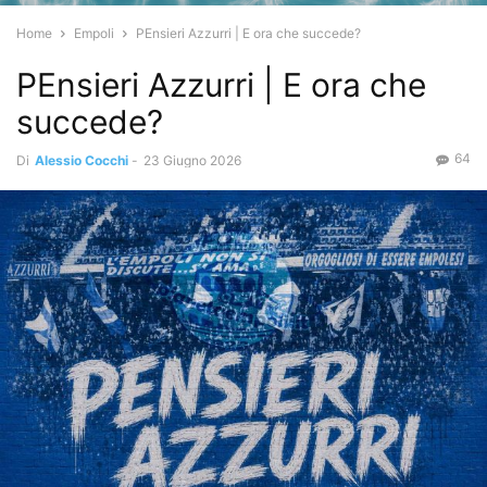
Home
Empoli
PEnsieri Azzurri | E ora che succede?
PEnsieri Azzurri | E ora che
succede?
64
Di
Alessio Cocchi
-
23 Giugno 2026