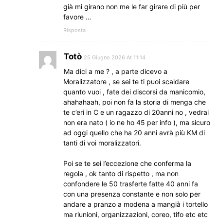
già mi girano non me le far girare di più per
favore …
Risposta
Totò
25 Giugno 2026 At 11:14
Ma dici a me ? , a parte dicevo a
Moralizzatore , se sei te ti puoi scaldare
quanto vuoi , fate dei discorsi da manicomio,
ahahahaah, poi non fa la storia di menga che
te c’eri in C e un ragazzo di 20anni no , vedrai
non era nato ( io ne ho 45 per info ), ma sicuro
ad oggi quello che ha 20 anni avrà più KM di
tanti di voi moralizzatori.
Poi se te sei l’eccezione che conferma la
regola , ok tanto di rispetto , ma non
confondere le 50 trasferte fatte 40 anni fa
con una presenza constante e non solo per
andare a pranzo a modena a mangià i tortello
ma riunioni, organizzazioni, coreo, tifo etc etc