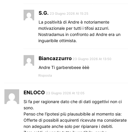
S.G.
23 Giugno 2026 At 15:25
La positività di Andre è notoriamente
motivazionale per tutti i tifosi azzurri.
Nostradamus in confronto ad Andre era un
inguaribile ottimista.
Biancazzurro
23 Giugno 2026 At 13:50
Andre Ti garberebeee èèè
Risposta
ENLOCO
23 Giugno 2026 At 12:05
Si fa per ragionare dato che di dati oggettivi non ci
sono.
Penso che l’ipotesi più plausubibile al momento sia:
Offerte di possibili acquirenti ricevute ma considerate
non adeguate anche solo per ripianare i debiti.