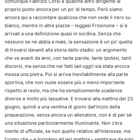
comunque Fabrizio Corsi e qualche altro dirigente al
proprio posto ancora per un po’ di tempo. Però siamo
ancora qui a raccontare qualcosa che non vede il nero su
bianco, mentre in altre piazze – leggasi Frosinone – si è
arrivati a una definizione quasi in sordina. Senza che
nessuno se ne abbia a male, la sensazione è un po’ quella
di trovarsi davanti alla storia dello stadio: un argomento
che va avanti da anni, con tante parole, tante ipotesi, tanti
discorsi, ma senza che nei fatti (ad oggi) sia stata ancora
mossa una pietra. Poi si arriva inevitabilmente alla parte
sportiva, che non vuole essere più o meno importante
rispetto al resto, ma che ha semplicemente scadenze
diverse e molto più tassative. E trovarsi alla mattina del 23
giugno, quindi a una ventina di giorni dall’inizio della
preparazione, senza ancora un allenatore, non è di per sé
una situazione particolarmente illuminante. Non c’era
niente di ufficiale, se non quello relativo all’interesse, ma
l’uomo che – e torniamo ad ieri mattina – sembrava da solo