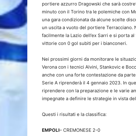
portiere azzurro Dragowski che sarà costretto
minuto con il Torino tra le polemiche con Mo
una gara condizionata da alcune scelte discut
un uscita a vuoto del portiere Terracciano. 
facilmente la Lazio dell’ex Sarri e si porta al
vittorie con 0 gol subiti per i bianconeri.
Nei prossimi giorni da monitorare le situaz
Verona con i tecnici Alvini, Stankovic e Boc
anche con una forte contestazione da parte d
Serie A riprenderà il 4 gennaio 2023. In qu
riprendere con la preparazione e le varie a
impegnate a definire le strategie in vista d
Questi i risultati e la classifica:
EMPOLI
– CREMONESE 2-0