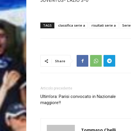
JUVENTUS- LAZIO 3-0
TAGS
classifica serie a
risultati serie a
Serie
Share
Articolo precedente
Ultim’ora: Parisi convocato in Nazionale
maggiore!!
Tommaso Chelli