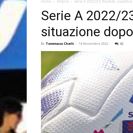
Home
Empoli
Serie A 2022/23; Risultati, classifica
Serie A 2022/23; 
situazione dopo
Di
Tommaso Chelli
-
14 Novembre 2022
42