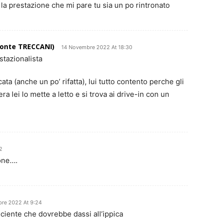
e la prestazione che mi pare tu sia un po rintronato
fonte TRECCANI)
14 Novembre 2022 At 18:30
tazionalista
cata (anche un po’ rifatta), lui tutto contento perche gli
a lei lo mette a letto e si trova ai drive-in con un
2
one….
re 2022 At 9:24
iciente che dovrebbe dassi all’ippica