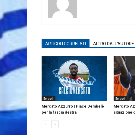
ARTICOLI CORRELATI
ALTRO DALL'AUTORE
Empoli
Empoli
Mercato Azzurro | Piace Dembelè
Mercato Azz
per la fascia destra
situazione 