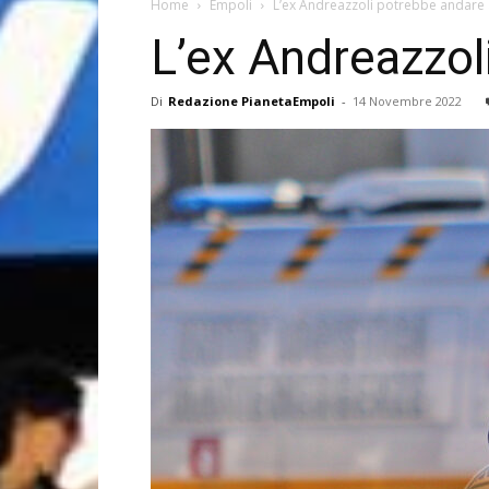
Home
Empoli
L’ex Andreazzoli potrebbe andar
L’ex Andreazzo
Di
Redazione PianetaEmpoli
-
14 Novembre 2022