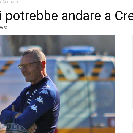
e a Cremona
li potrebbe andare a C
30