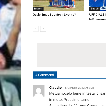
Empoli
Empoli
Quale Empoli contro il Livorno?
UFFICIALE | 
la Primaver
4 Commenti
Claudio
5 Gennaio 2023 At 8:31
Mettiamocelo bene in testa: ci sarà
in moto. Prossimo turno
Samp Napoli e Verona Cremonese. No