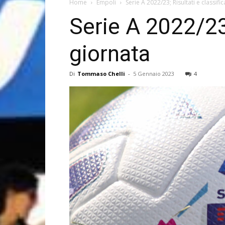
Home
Empoli
Serie A 2022/23; Risultati e classif
Serie A 2022/23;
giornata
Di
Tommaso Chelli
-
5 Gennaio 2023
4