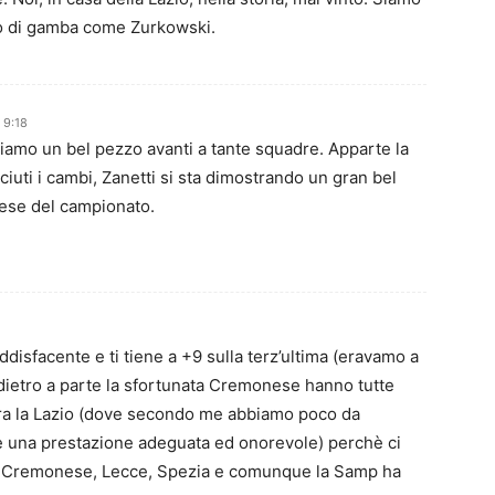
o di gamba come Zurkowski.
 9:18
siamo un bel pezzo avanti a tante squadre. Apparte la
aciuti i cambi, Zanetti si sta dimostrando un gran bel
ifese del campionato.
ddisfacente e ti tiene a +9 sulla terz’ultima (eravamo a
 dietro a parte la sfortunata Cremonese hanno tutte
ora la Lazio (dove secondo me abbiamo poco da
e una prestazione adeguata ed onorevole) perchè ci
na, Cremonese, Lecce, Spezia e comunque la Samp ha