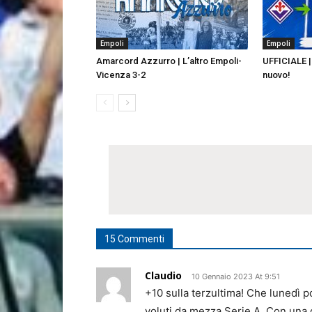
Empoli
Empoli
Amarcord Azzurro | L’altro Empoli-
UFFICIALE | 
Vicenza 3-2
nuovo!
15 Commenti
Claudio
10 Gennaio 2023 At 9:51
+10 sulla terzultima! Che lunedì p
voluti da mezza Serie A. Con una 