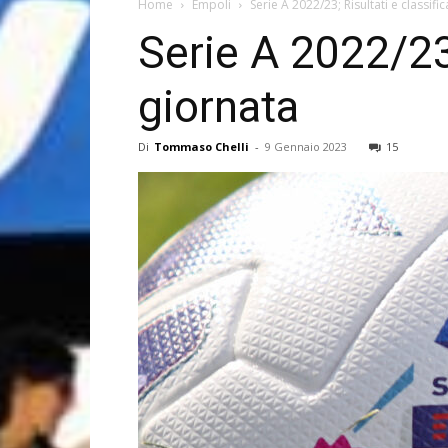
Home
Empoli
Serie A 2022/23; Risultati e classif
Serie A 2022/23;
giornata
Di
Tommaso Chelli
-
9 Gennaio 2023
15