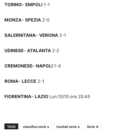
TORINO
–
EMPOLI
1-1
MONZA
–
SPEZIA
2-0
SALERNITANA
–
VERONA
2-1
UDINESE
–
ATALANTA
2-2
CREMONESE
–
NAPOLI
1-4
ROMA
–
LECCE
2-1
FIORENTINA
–
LAZIO
Lun.10/10 ore 20:45
TAGS
classifica serie a
risultati serie a
Serie A