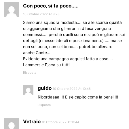
Con poco, si fa poco.....
10 Ottobre 2022 At 9:28
Siamo una squadra modesta…. se alle scarse qualità
ci aggiungiamo che gli errori in difesa vengono
commessi….. perché quelli sono e si può migliorare sui
dettagli (rimesse laterali e posizionamento) …. ma se
non sei bono, non sei bono…. potrebbe allenare
anche Conte…
Evidente una campagna acquisti fatta a caso….
Lammers e Pjaca su tutti….
Risposta
guido
10 Ottobre 2022 At 10:46
Ribordaaaa !!! E s’è capito come la pensi !!!
Risposta
Vetraio
10 Ottobre 2022 At 11:44