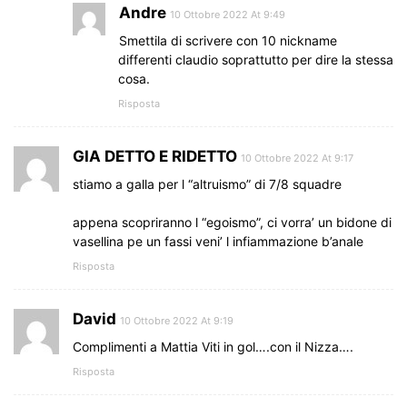
Andre
10 Ottobre 2022 At 9:49
Smettila di scrivere con 10 nickname
differenti claudio soprattutto per dire la stessa
cosa.
Risposta
GIA DETTO E RIDETTO
10 Ottobre 2022 At 9:17
stiamo a galla per l “altruismo” di 7/8 squadre
appena scopriranno l “egoismo”, ci vorra’ un bidone di
vasellina pe un fassi veni’ l infiammazione b’anale
Risposta
David
10 Ottobre 2022 At 9:19
Complimenti a Mattia Viti in gol….con il Nizza….
Risposta