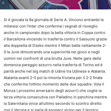
Si è giocata la 9a giornata di Serie A. Vincono entrambi le
milanesi con l’Inter che conferma i segnali di risveglio
anche in campionato dopo la bella vittoria in Coppa contro
il Barcellona vincendo in trasferta contro il Sassuolo grazie
alla doppietta di Dzeko mentre il Milan batte nettamente 2-
0 la Juve dimostrando una superiorità nel gioco e negli
uomini nei confronti di una brutta Juve. Nelle gare della
domenica pareggio azzurro nella trasferta di Torino ed è
parità anche nel big match di Udine tra Udinese e Atalanta.
Atalanta avanti 2-0 poi la rimonta friulana per il 2-2 finale
che conferma l’ottimo momento delle due squadre. Vola il
Monza ( prossimo avversario degli azzurri) che coglie la
terza vittoria consecutiva con Palladino in panchina mentre
la Salernitana vince all’ultimo secondo lo scontro diretto
con il Verona e si parla di esonero vicino per il tecnico