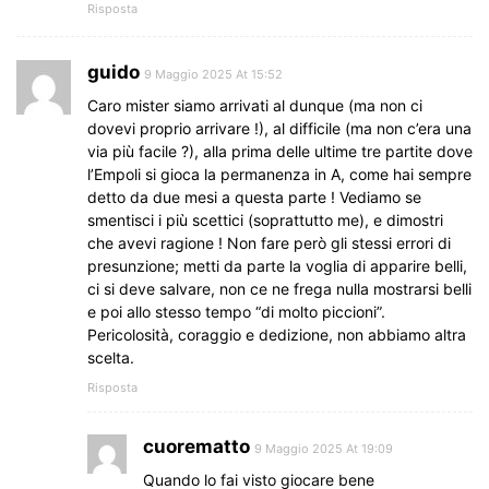
Risposta
guido
9 Maggio 2025 At 15:52
Caro mister siamo arrivati al dunque (ma non ci
dovevi proprio arrivare !), al difficile (ma non c’era una
via più facile ?), alla prima delle ultime tre partite dove
l’Empoli si gioca la permanenza in A, come hai sempre
detto da due mesi a questa parte ! Vediamo se
smentisci i più scettici (soprattutto me), e dimostri
che avevi ragione ! Non fare però gli stessi errori di
presunzione; metti da parte la voglia di apparire belli,
ci si deve salvare, non ce ne frega nulla mostrarsi belli
e poi allo stesso tempo “di molto piccioni”.
Pericolosità, coraggio e dedizione, non abbiamo altra
scelta.
Risposta
cuorematto
9 Maggio 2025 At 19:09
Quando lo fai visto giocare bene