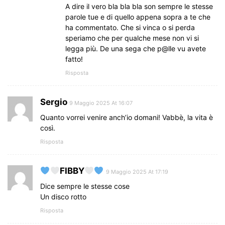
A dire il vero bla bla bla son sempre le stesse
parole tue e di quello appena sopra a te che
ha commentato. Che si vinca o si perda
speriamo che per qualche mese non vi si
legga più. De una sega che p@lle vu avete
fatto!
Risposta
Sergio
9 Maggio 2025 At 16:07
Quanto vorrei venire anch’io domani! Vabbè, la vita è
così.
Risposta
FIBBY
9 Maggio 2025 At 17:19
Dice sempre le stesse cose
Un disco rotto
Risposta