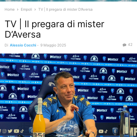
Home
Empoli
TV | Il pregara di mister D’Aversa
TV | Il pregara di mister
D’Aversa
42
Di
Alessio Cocchi
-
9 Maggio 2025