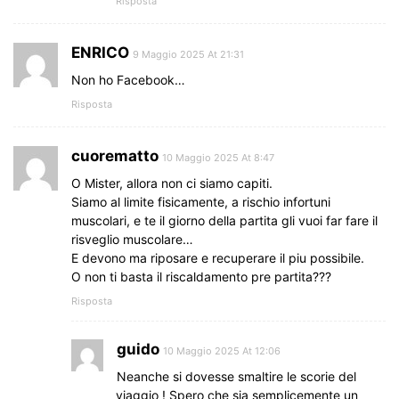
Risposta
ENRICO
9 Maggio 2025 At 21:31
Non ho Facebook…
Risposta
cuorematto
10 Maggio 2025 At 8:47
O Mister, allora non ci siamo capiti.
Siamo al limite fisicamente, a rischio infortuni
muscolari, e te il giorno della partita gli vuoi far fare il
risveglio muscolare…
E devono ma riposare e recuperare il piu possibile.
O non ti basta il riscaldamento pre partita???
Risposta
guido
10 Maggio 2025 At 12:06
Neanche si dovesse smaltire le scorie del
viaggio ! Spero che sia semplicemente un