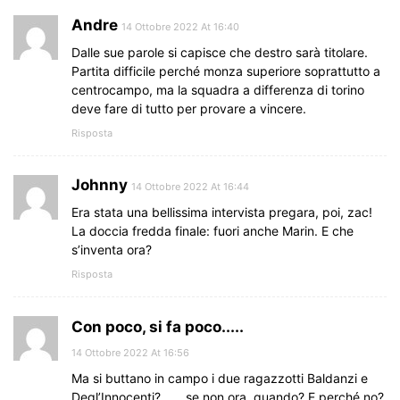
Andre
14 Ottobre 2022 At 16:40
Dalle sue parole si capisce che destro sarà titolare.
Partita difficile perché monza superiore soprattutto a
centrocampo, ma la squadra a differenza di torino
deve fare di tutto per provare a vincere.
Risposta
Johnny
14 Ottobre 2022 At 16:44
Era stata una bellissima intervista pregara, poi, zac!
La doccia fredda finale: fuori anche Marin. E che
s’inventa ora?
Risposta
Con poco, si fa poco.....
14 Ottobre 2022 At 16:56
Ma si buttano in campo i due ragazzotti Baldanzi e
Degl’Innocenti? ….. se non ora, quando? E perché no?