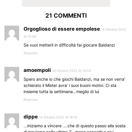
21 COMMENTI
Orgoglioso di essere empolese
14 Ottobre 2022
At 15:58
Se vuoi metterli in difficoltà fai giocare Baldanzi
Risposta
amoempoli
14 Ottobre 2022 At 16:04
Spero anche io che giochi Baldanzi, ma se non verra’
schierato il Mister avra’ i suoi buoni motivi. Ci sta
insieme tutta la settimana…meglio di lui
Risposta
dippe
14 Ottobre 2022 At 16:13
…iniziamo a vincere ….che di questo passo alla sosta
di troviamo nelle ultime 3 , meno concetti e piu’