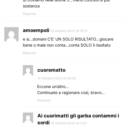
sostanza
Risposta
amoempoli
14 Ottobre 2022 At 16:21
e si…domani C’E’ UN SOLO RISULTATO…giocare
bene o male non conta…conta SOLO il risultato
Risposta
cuorematto
14 Ottobre 2022 At 20:24
Eccone un’altro…
Continuate a ragionare così, bravo…
Risposta
Ai cuorimatti gli garba contammi i
sordi
15 Ottobre 2022 At 3:37