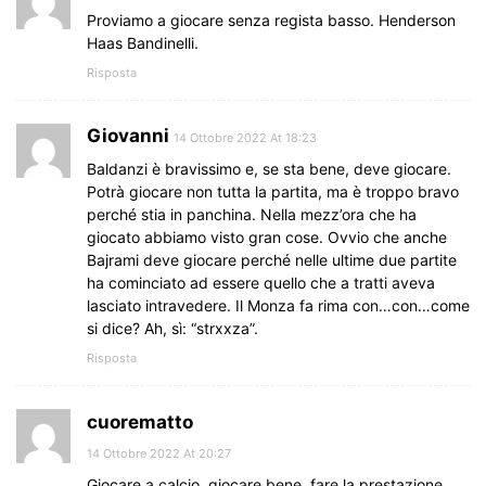
Proviamo a giocare senza regista basso. Henderson
Haas Bandinelli.
Risposta
Giovanni
14 Ottobre 2022 At 18:23
Baldanzi è bravissimo e, se sta bene, deve giocare.
Potrà giocare non tutta la partita, ma è troppo bravo
perché stia in panchina. Nella mezz’ora che ha
giocato abbiamo visto gran cose. Ovvio che anche
Bajrami deve giocare perché nelle ultime due partite
ha cominciato ad essere quello che a tratti aveva
lasciato intravedere. Il Monza fa rima con…con…come
si dice? Ah, sì: “strxxza”.
Risposta
cuorematto
14 Ottobre 2022 At 20:27
Giocare a calcio, giocare bene, fare la prestazione.