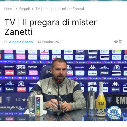
Home
Empoli
TV | Il pregara di mister Zanetti
TV | Il pregara di mister
Zanetti
21
Di
Alessio Cocchi
-
14 Ottobre 2022