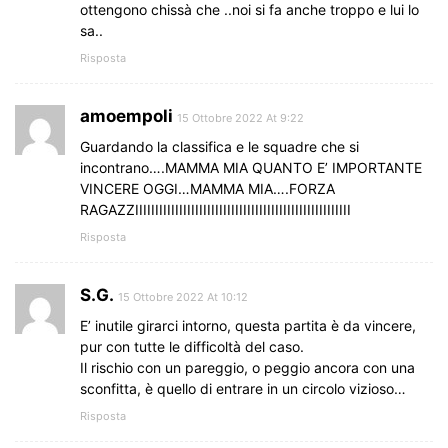
ottengono chissà che ..noi si fa anche troppo e lui lo
sa..
Risposta
amoempoli
15 Ottobre 2022 At 9:22
Guardando la classifica e le squadre che si
incontrano….MAMMA MIA QUANTO E’ IMPORTANTE
VINCERE OGGI…MAMMA MIA….FORZA
RAGAZZIIIIIIIIIIIIIIIIIIIIIIIIIIIIIIIIIIIIIIIIIIIIIIIIIIIIII
Risposta
S.G.
15 Ottobre 2022 At 10:12
E’ inutile girarci intorno, questa partita è da vincere,
pur con tutte le difficoltà del caso.
Il rischio con un pareggio, o peggio ancora con una
sconfitta, è quello di entrare in un circolo vizioso…
Risposta