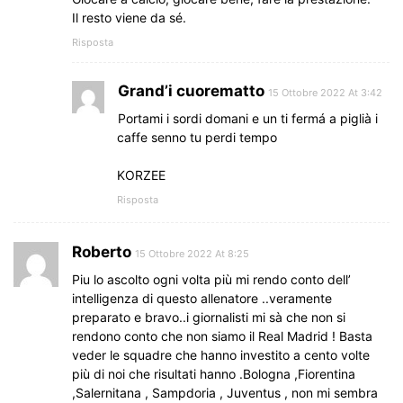
Il resto viene da sé.
Risposta
Grand’i cuorematto
15 Ottobre 2022 At 3:42
Portami i sordi domani e un ti fermá a piglià i
caffe senno tu perdi tempo
KORZEE
Risposta
Roberto
15 Ottobre 2022 At 8:25
Piu lo ascolto ogni volta più mi rendo conto dell’
intelligenza di questo allenatore ..veramente
preparato e bravo..i giornalisti mi sà che non si
rendono conto che non siamo il Real Madrid ! Basta
veder le squadre che hanno investito a cento volte
più di noi che risultati hanno .Bologna ,Fiorentina
,Salernitana , Sampdoria , Juventus , non mi sembra