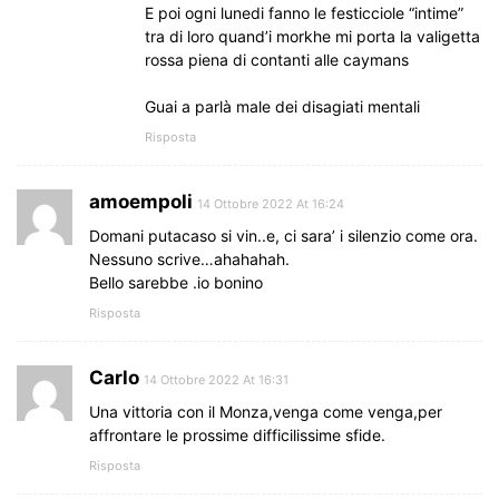
E poi ogni lunedi fanno le festicciole “intime”
tra di loro quand’i morkhe mi porta la valigetta
rossa piena di contanti alle caymans
Guai a parlà male dei disagiati mentali
Risposta
amoempoli
14 Ottobre 2022 At 16:24
Domani putacaso si vin..e, ci sara’ i silenzio come ora.
Nessuno scrive…ahahahah.
Bello sarebbe .io bonino
Risposta
Carlo
14 Ottobre 2022 At 16:31
Una vittoria con il Monza,venga come venga,per
affrontare le prossime difficilissime sfide.
Risposta