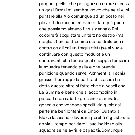
proprio quello, che poi ogni suo errore ci costa
un goal.Ormai mi sembra logico che se si vuol
puntare alla A o comunque ad un posto nei
play off dobbiamo cercare di fare più punti
che possiamo almeno fino a gennaio.Poi
occorrerà acquistare un terzino destro (ma
meglio 2) un centrocampista centrale con i
contro.co.gli.oni,un trequartista(se si vuole
continuare con questo modulo) e un
centravanti che faccia goal e sappia far salire
la squadra tenendo palla e che prenda
punizione quando serve. Altrimenti si rischia
grosso. Purtroppo la partita di stasera ha
detto questo oltre al fatto che sia Veseli che
La Gumina è bene che si accomodino in
panca fin da sabato prossimo e arrivati a
gennaio che vengano spediti da qualsiasi
parte ma ben lontani da Empoli.Quanto a
Muzzi lasciamolo lavorare perché è giusto che
abbia il tempo per dare il suo indirizzo alla
squadra se ne avrà le capacità.Comunque