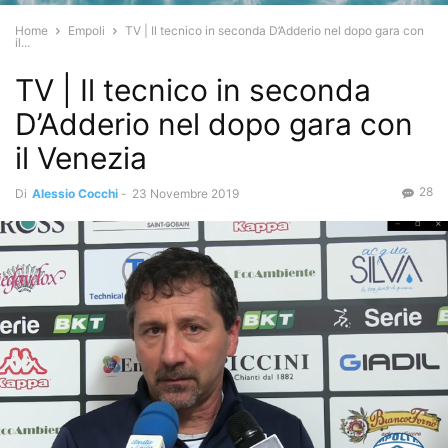
Home
Empoli
TV | Il tecnico in seconda D’Adderio nel dopo gara con
il...
TV | Il tecnico in seconda
D’Adderio nel dopo gara con
il Venezia
28
Di
Alessio Cocchi
-
23 Novembre 2019