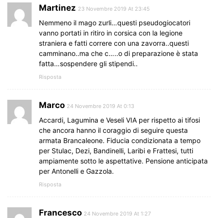
Martinez
23 Novembre 2019 At 23:45
Nemmeno il mago zurli…questi pseudogiocatori
vanno portati in ritiro in corsica con la legione
straniera e fatti correre con una zavorra..questi
camminano..ma che c…..o di preparazione è stata
fatta…sospendere gli stipendi..
Risposta
Marco
24 Novembre 2019 At 0:13
Accardi, Lagumina e Veseli VIA per rispetto ai tifosi
che ancora hanno il coraggio di seguire questa
armata Brancaleone. Fiducia condizionata a tempo
per Stulac, Dezi, Bandinelli, Laribi e Frattesi, tutti
ampiamente sotto le aspettative. Pensione anticipata
per Antonelli e Gazzola.
Risposta
Francesco
24 Novembre 2019 At 1:27