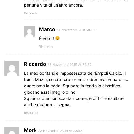
per una vita di un’altro ancora.
Risposta
Marco
24 Novembre 2019 At 0:05
È vero !
Risposta
Riccardo
23 Novembre 2019 At 22:32
La mediocrità si è impossessata dell’Empoli Calcio. Il
buon Muzzi, se era furbo non sarebbe mai venuto ……
guardiamo la coda. Squadre in fondo la classifica
giocano assai meglio di noi.
Squadra che non scalda il cuore, è difficile esultare
anche quando si segna.
Risposta
Mork
23 Novembre 2019 At 23:42