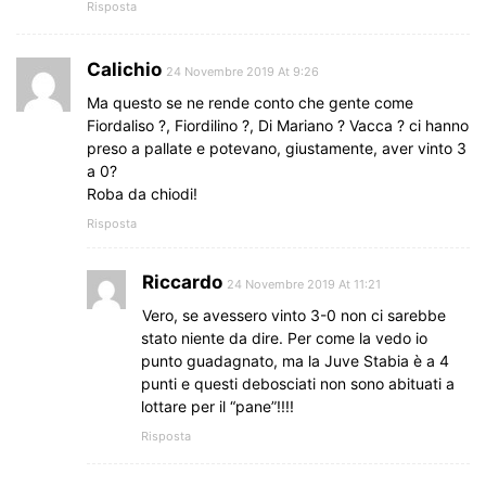
Risposta
Calichio
24 Novembre 2019 At 9:26
Ma questo se ne rende conto che gente come
Fiordaliso ?, Fiordilino ?, Di Mariano ? Vacca ? ci hanno
preso a pallate e potevano, giustamente, aver vinto 3
a 0?
Roba da chiodi!
Risposta
Riccardo
24 Novembre 2019 At 11:21
Vero, se avessero vinto 3-0 non ci sarebbe
stato niente da dire. Per come la vedo io
punto guadagnato, ma la Juve Stabia è a 4
punti e questi debosciati non sono abituati a
lottare per il “pane”!!!!
Risposta