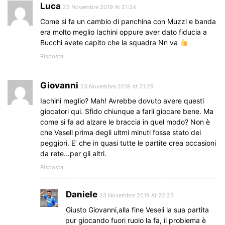
Luca
23 Novembre 2019 At 21:24
Come si fa un cambio di panchina con Muzzi e banda
era molto meglio Iachini oppure aver dato fiducia a
Bucchi avete capito che la squadra Nn va
Risposta
Giovanni
23 Novembre 2019 At 21:29
Iachini meglio? Mah! Avrebbe dovuto avere questi
giocatori qui. Sfido chiunque a farli giocare bene. Ma
come si fa ad alzare le braccia in quel modo? Non è
che Veseli prima degli ultmi minuti fosse stato dei
peggiori. E’ che in quasi tutte le partite crea occasioni
da rete…per gli altri.
Risposta
Daniele
23 Novembre 2019 At 22:23
Giusto Giovanni,alla fine Veseli la sua partita
pur giocando fuori ruolo la fa, il problema è