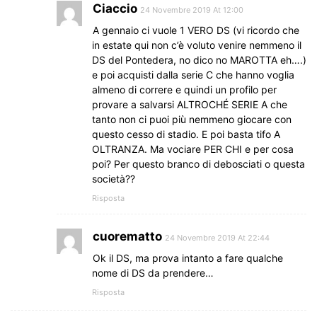
Ciaccio
24 Novembre 2019 At 12:00
A gennaio ci vuole 1 VERO DS (vi ricordo che
in estate qui non c’è voluto venire nemmeno il
DS del Pontedera, no dico no MAROTTA eh….)
e poi acquisti dalla serie C che hanno voglia
almeno di correre e quindi un profilo per
provare a salvarsi ALTROCHÉ SERIE A che
tanto non ci puoi più nemmeno giocare con
questo cesso di stadio. E poi basta tifo A
OLTRANZA. Ma vociare PER CHI e per cosa
poi? Per questo branco di debosciati o questa
società??
Risposta
cuorematto
24 Novembre 2019 At 22:44
Ok il DS, ma prova intanto a fare qualche
nome di DS da prendere…
Risposta