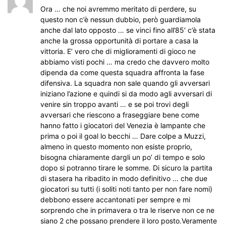
Ora … che noi avremmo meritato di perdere, su
questo non c’è nessun dubbio, però guardiamola
anche dal lato opposto … se vinci fino all’85’ c’è stata
anche la grossa opportunità di portare a casa la
vittoria. E’ vero che di miglioramenti di gioco ne
abbiamo visti pochi … ma credo che davvero molto
dipenda da come questa squadra affronta la fase
difensiva. La squadra non sale quando gli avversari
iniziano l’azione e quindi si da modo agli avversari di
venire sin troppo avanti … e se poi trovi degli
avversari che riescono a fraseggiare bene come
hanno fatto i giocatori del Venezia è lampante che
prima o poi il goal lo becchi … Dare colpe a Muzzi,
almeno in questo momento non esiste proprio,
bisogna chiaramente dargli un po’ di tempo e solo
dopo si potranno tirare le somme. Di sicuro la partita
di stasera ha ribadito in modo definitivo … che due
giocatori su tutti (i soliti noti tanto per non fare nomi)
debbono essere accantonati per sempre e mi
sorprendo che in primavera o tra le riserve non ce ne
siano 2 che possano prendere il loro posto.Veramente