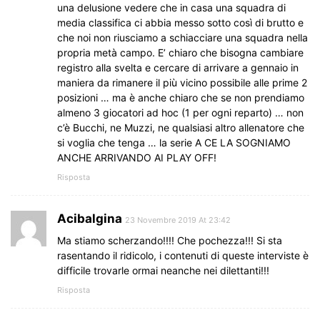
una delusione vedere che in casa una squadra di
media classifica ci abbia messo sotto così di brutto e
che noi non riusciamo a schiacciare una squadra nella
propria metà campo. E’ chiaro che bisogna cambiare
registro alla svelta e cercare di arrivare a gennaio in
maniera da rimanere il più vicino possibile alle prime 2
posizioni … ma è anche chiaro che se non prendiamo
almeno 3 giocatori ad hoc (1 per ogni reparto) … non
c’è Bucchi, ne Muzzi, ne qualsiasi altro allenatore che
si voglia che tenga … la serie A CE LA SOGNIAMO
ANCHE ARRIVANDO AI PLAY OFF!
Risposta
Acibalgina
23 Novembre 2019 At 23:42
Ma stiamo scherzando!!!! Che pochezza!!! Si sta
rasentando il ridicolo, i contenuti di queste interviste è
difficile trovarle ormai neanche nei dilettanti!!!
Risposta