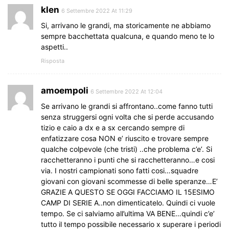
klen
6 Settembre 2022 At 11:29
Si, arrivano le grandi, ma storicamente ne abbiamo
sempre bacchettata qualcuna, e quando meno te lo
aspetti..
Risposta
amoempoli
6 Settembre 2022 At 12:04
Se arrivano le grandi si affrontano..come fanno tutti
senza struggersi ogni volta che si perde accusando
tizio e caio a dx e a sx cercando sempre di
enfatizzare cosa NON e’ riuscito e trovare sempre
qualche colpevole (che tristi) ..che problema c’e’. Si
racchetteranno i punti che si racchetteranno…e cosi
via. I nostri campionati sono fatti cosi…squadre
giovani con giovani scommesse di belle speranze…E’
GRAZIE A QUESTO SE OGGI FACCIAMO IL 15ESIMO
CAMP DI SERIE A..non dimenticatelo. Quindi ci vuole
tempo. Se ci salviamo all’ultima VA BENE…quindi c’e’
tutto il tempo possibile necessario x superare i periodi