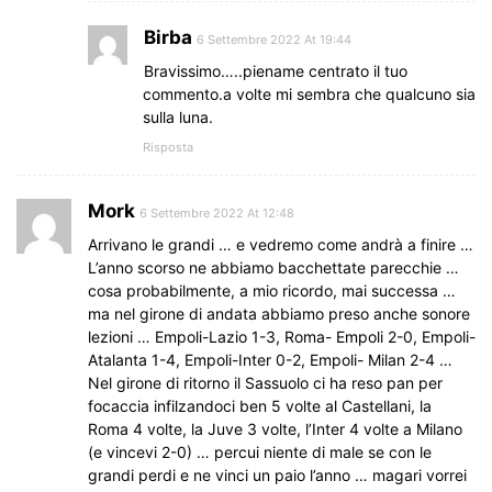
Birba
6 Settembre 2022 At 19:44
Bravissimo…..piename centrato il tuo
commento.a volte mi sembra che qualcuno sia
sulla luna.
Risposta
Mork
6 Settembre 2022 At 12:48
Arrivano le grandi … e vedremo come andrà a finire …
L’anno scorso ne abbiamo bacchettate parecchie …
cosa probabilmente, a mio ricordo, mai successa …
ma nel girone di andata abbiamo preso anche sonore
lezioni … Empoli-Lazio 1-3, Roma- Empoli 2-0, Empoli-
Atalanta 1-4, Empoli-Inter 0-2, Empoli- Milan 2-4 …
Nel girone di ritorno il Sassuolo ci ha reso pan per
focaccia infilzandoci ben 5 volte al Castellani, la
Roma 4 volte, la Juve 3 volte, l’Inter 4 volte a Milano
(e vincevi 2-0) … percui niente di male se con le
grandi perdi e ne vinci un paio l’anno … magari vorrei