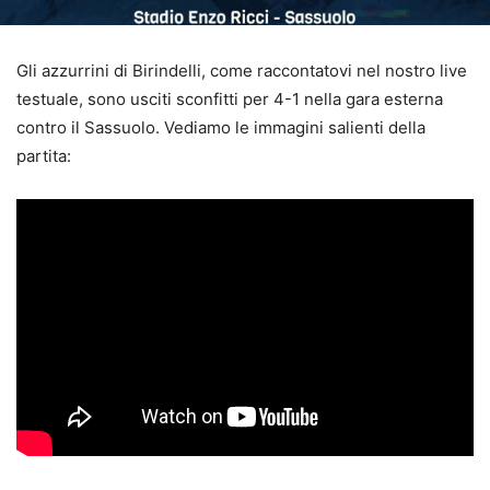
Gli azzurrini di Birindelli, come raccontatovi nel nostro live
testuale, sono usciti sconfitti per 4-1 nella gara esterna
contro il Sassuolo. Vediamo le immagini salienti della
partita: