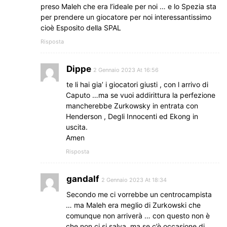
preso Maleh che era l’ideale per noi … e lo Spezia sta
per prendere un giocatore per noi interessantissimo
cioè Esposito della SPAL
Risposta
Dippe
2 Gennaio 2023 At 16:56
te li hai gia’ i giocatori giusti , con l arrivo di
Caputo …ma se vuoi addirittura la perfezione
mancherebbe Zurkowsky in entrata con
Henderson , Degli Innocenti ed Ekong in
uscita.
Amen
Risposta
gandalf
2 Gennaio 2023 At 18:34
Secondo me ci vorrebbe un centrocampista
… ma Maleh era meglio di Zurkowski che
comunque non arriverà … con questo non è
che non ci si salva, ma se c’è occasione di