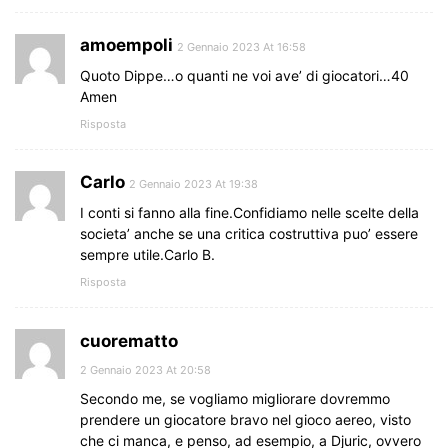
amoempoli
2 Gennaio 2023 At 16:58
Quoto Dippe…o quanti ne voi ave’ di giocatori…40
Amen
Risposta
Carlo
2 Gennaio 2023 At 19:38
I conti si fanno alla fine.Confidiamo nelle scelte della
societa’ anche se una critica costruttiva puo’ essere
sempre utile.Carlo B.
Risposta
cuorematto
2 Gennaio 2023 At 20:58
Secondo me, se vogliamo migliorare dovremmo
prendere un giocatore bravo nel gioco aereo, visto
che ci manca, e penso, ad esempio, a Djuric, ovvero