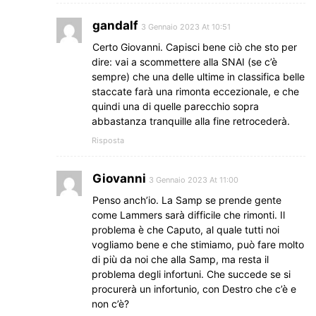
gandalf
3 Gennaio 2023 At 10:51
Certo Giovanni. Capisci bene ciò che sto per
dire: vai a scommettere alla SNAI (se c’è
sempre) che una delle ultime in classifica belle
staccate farà una rimonta eccezionale, e che
quindi una di quelle parecchio sopra
abbastanza tranquille alla fine retrocederà.
Risposta
Giovanni
3 Gennaio 2023 At 11:00
Penso anch’io. La Samp se prende gente
come Lammers sarà difficile che rimonti. Il
problema è che Caputo, al quale tutti noi
vogliamo bene e che stimiamo, può fare molto
di più da noi che alla Samp, ma resta il
problema degli infortuni. Che succede se si
procurerà un infortunio, con Destro che c’è e
non c’è?