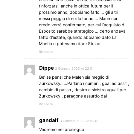
rinforzarsi, anche in ottica futura per il
prossimo anno, dobbiamo farlo … gli altri
messi peggio di noi lo fanno … Marin non
credo verrà confermato, per cui l’acquisto di
Esposito sarebbe strategico … certo andava
fatto d’estate, quando abbiamo dato La
Mantia e potevamo dare Stulac
Risposta
Dippe
2 Gennaio 2023 At 22:01
Be’ se pensi che Maleh sia meglio di
Zurkowsky……Parlano i numeri , goal ed assit ,
cambio di passo , destro e sinistro uguali per
Zurkowsky , paragone assurdo dai
Risposta
gandalf
3 Gennaio 2023 At 10:49
Vedremo nel prosieguo