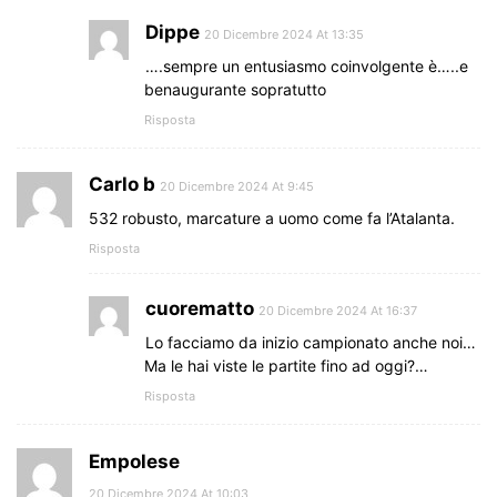
Dippe
20 Dicembre 2024 At 13:35
….sempre un entusiasmo coinvolgente è…..e
benaugurante sopratutto
Risposta
Carlo b
20 Dicembre 2024 At 9:45
532 robusto, marcature a uomo come fa l’Atalanta.
Risposta
cuorematto
20 Dicembre 2024 At 16:37
Lo facciamo da inizio campionato anche noi…
Ma le hai viste le partite fino ad oggi?…
Risposta
Empolese
20 Dicembre 2024 At 10:03