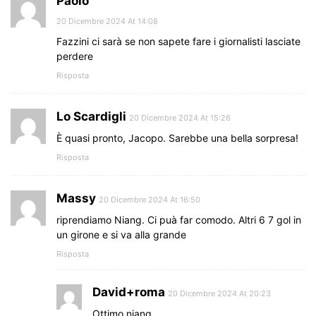
Paolo
20 Dicembre 2024 At 14:08
Fazzini ci sarà se non sapete fare i giornalisti lasciate
perdere
Risposta
Lo Scardigli
20 Dicembre 2024 At 15:26
È quasi pronto, Jacopo. Sarebbe una bella sorpresa!
Risposta
Massy
20 Dicembre 2024 At 16:50
riprendiamo Niang. Ci puà far comodo. Altri 6 7 gol in
un girone e si va alla grande
Risposta
David+roma
20 Dicembre 2024 At 20:23
Ottimo niang