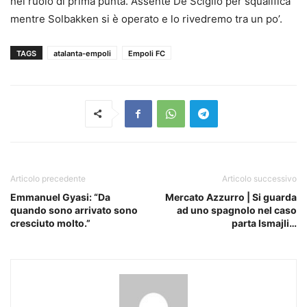
nel ruolo di prima punta. Assente De Sciglio per squalifica
mentre Solbakken si è operato e lo rivedremo tra un po’.
TAGS
atalanta-empoli
Empoli FC
Articolo precedente
Articolo successivo
Emmanuel Gyasi: “Da
Mercato Azzurro | Si guarda
quando sono arrivato sono
ad uno spagnolo nel caso
cresciuto molto.”
parta Ismajli…