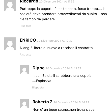
Riccardo
20 Dicembre 2024 At 11:55
Purtroppo la coperta è molto corta, forse troppo…. la
società deve prendere provvedimenti da subito… non
c’è tempo da perdere….
Risposta
ENRICO
20 Dicembre 2024 At 12:32
Niang è libero di nuovo a rescisso il contratto…
Risposta
Dippe
20 Dicembre 2024 At 13:37
…con Balotelli sarebbero una coppia
….Esplosiva
Risposta
Roberto 2
20 Dicembre 2024 At 14:22
Non e’ un buon segno..non trova pace ..