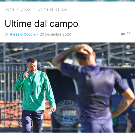
Home
Empoli
Ultime dal campo
Ultime dal campo
27
Di
Alessio Cocchi
-
20 Dicembre 2024