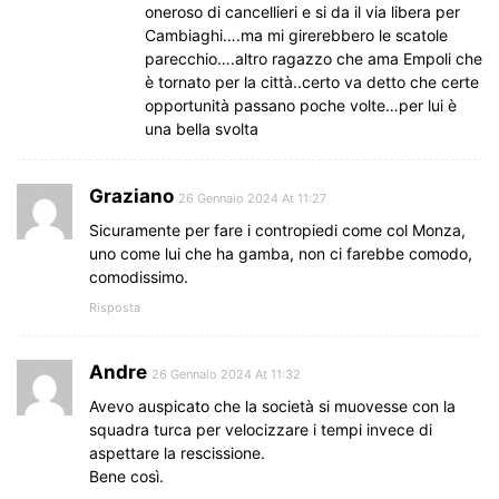
oneroso di cancellieri e si da il via libera per
Cambiaghi….ma mi girerebbero le scatole
parecchio….altro ragazzo che ama Empoli che
è tornato per la città..certo va detto che certe
opportunità passano poche volte…per lui è
una bella svolta
Graziano
26 Gennaio 2024 At 11:27
Sicuramente per fare i contropiedi come col Monza,
uno come lui che ha gamba, non ci farebbe comodo,
comodissimo.
Risposta
Andre
26 Gennaio 2024 At 11:32
Avevo auspicato che la società si muovesse con la
squadra turca per velocizzare i tempi invece di
aspettare la rescissione.
Bene così.