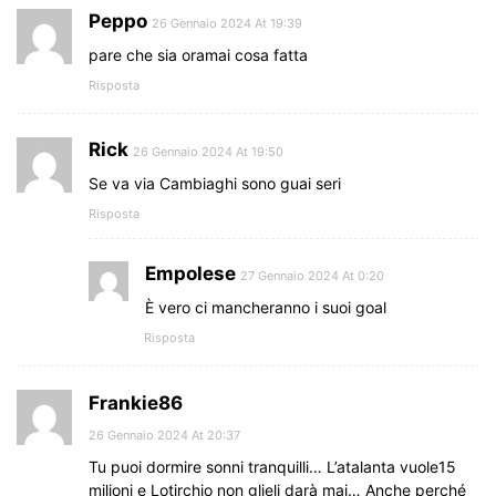
Peppo
26 Gennaio 2024 At 19:39
pare che sia oramai cosa fatta
Risposta
Rick
26 Gennaio 2024 At 19:50
Se va via Cambiaghi sono guai seri
Risposta
Empolese
27 Gennaio 2024 At 0:20
È vero ci mancheranno i suoi goal
Risposta
Frankie86
26 Gennaio 2024 At 20:37
Tu puoi dormire sonni tranquilli… L’atalanta vuole15
milioni e Lotirchio non glieli darà mai… Anche perché