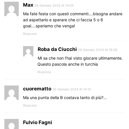
Max
26 Gennaio 2024 At 14:05
Ma fate festa con questi commenti….bisogna andare
ad aspettarlo e sperare che ci faccia 5 o 6
goal….speriamo che venga!
Risposta
Roba da Ciucchi
26 Gennaio 2024 At 18:08
Mi sa che non l’hai visto giocare ultimamente.
Questo pascola anche in turchia
Risposta
cuorematto
26 Gennaio 2024 At 14:10
Ma una punta della B costava tanto di più?…
Risposta
Fulvio Fagni