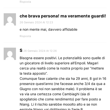
Risposta
che brava persona! ma veramente guardi!
26 Gennaio 2024 At 12:23
e non mente mai, davvero affidabile
Risposta
S
26 Gennaio 2024 At 12:26
Bisogna essere positivi. Le potenzialità sono quelle di
un giocatore di livello superiore all’Empoli. Magari
cerca una realtà come la nostra proprio per “mettere
la testa apposto”.
Comunque fase calante che sia ha 29 anni, 8 gol in 16
presenze quest’anno (ne facesse anche 3/4 da qua a
Giugno con noi non sarebbe male). Il problema è se
va via una certezza come Cambiaghi (sia di
spogliatoio che come rendimento) per fare posto a
Niang. Li il rischio sarebbe mooolto alto e se non
esplode Niang vai dirittissimo in Serie B.