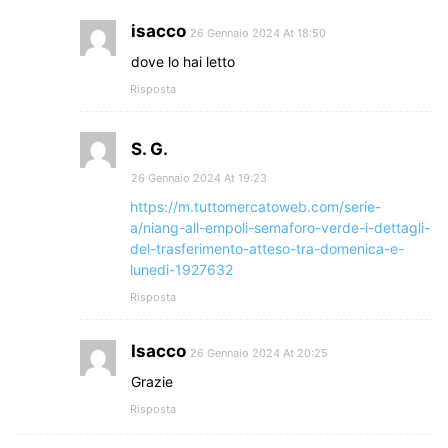
isacco
26 Gennaio 2024 At 18:50
dove lo hai letto
Risposta
S. G.
26 Gennaio 2024 At 19:23
https://m.tuttomercatoweb.com/serie-
a/niang-all-empoli-semaforo-verde-i-dettagli-
del-trasferimento-atteso-tra-domenica-e-
lunedi-1927632
Risposta
Isacco
26 Gennaio 2024 At 20:25
Grazie
Risposta