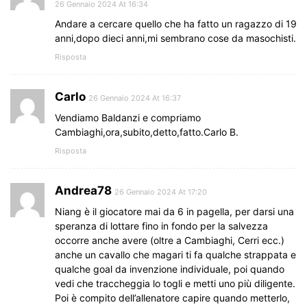
26 Gennaio 2024 At 16:34
Andare a cercare quello che ha fatto un ragazzo di 19
anni,dopo dieci anni,mi sembrano cose da masochisti.
Risposta
Carlo
26 Gennaio 2024 At 16:37
Vendiamo Baldanzi e compriamo
Cambiaghi,ora,subito,detto,fatto.Carlo B.
Risposta
Andrea78
26 Gennaio 2024 At 17:20
Niang è il giocatore mai da 6 in pagella, per darsi una
speranza di lottare fino in fondo per la salvezza
occorre anche avere (oltre a Cambiaghi, Cerri ecc.)
anche un cavallo che magari ti fa qualche strappata e
qualche goal da invenzione individuale, poi quando
vedi che traccheggia lo togli e metti uno più diligente.
Poi è compito dell’allenatore capire quando metterlo,