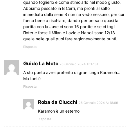
quando toglierlo e come stimolarlo nel modo giusto.
Abbiamo pescato in B Cerri, ma pronti al salto
immediato dalla serie B non ne vedo nessuno, per cui
fanno bene a rischiare, dando per persa o quasi la
partita con la Juve ci sono 16 partite e se ci togli
l’inter e forse il Milan e Lazio e Napoli sono 12/13
quelle nelle quali puoi fare ragionevolmente punti.
Risposta
Guido La Moto
26 Gennaio 2024 At 17:31
A sto punto avrei preferito di gran lunga Karamoh…
Ma tant’è
Risposta
Roba da Ciucchi
26 Gennaio 2024 At 18:09
Karamoh è un esterno
Risposta