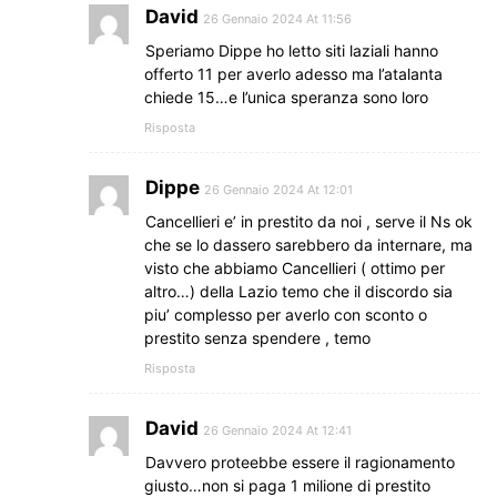
David
26 Gennaio 2024 At 11:56
Speriamo Dippe ho letto siti laziali hanno
offerto 11 per averlo adesso ma l’atalanta
chiede 15…e l’unica speranza sono loro
Risposta
Dippe
26 Gennaio 2024 At 12:01
Cancellieri e’ in prestito da noi , serve il Ns ok
che se lo dassero sarebbero da internare, ma
visto che abbiamo Cancellieri ( ottimo per
altro…) della Lazio temo che il discordo sia
piu’ complesso per averlo con sconto o
prestito senza spendere , temo
Risposta
David
26 Gennaio 2024 At 12:41
Davvero proteebbe essere il ragionamento
giusto…non si paga 1 milione di prestito