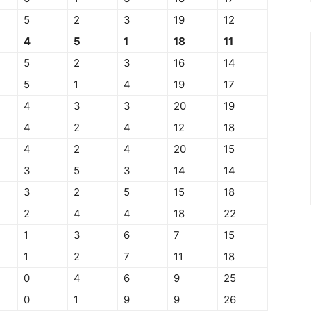
5
2
3
19
12
4
5
1
18
11
5
2
3
16
14
5
1
4
19
17
4
3
3
20
19
4
2
4
12
18
4
2
4
20
15
3
5
3
14
14
3
2
5
15
18
2
4
4
18
22
1
3
6
7
15
1
2
7
11
18
0
4
6
9
25
0
1
9
9
26