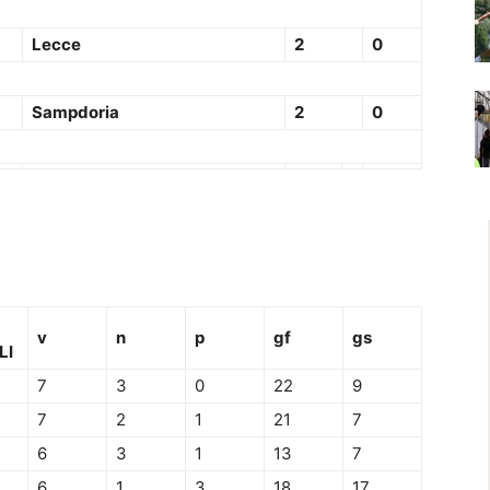
Lecce
2
0
Sampdoria
2
0
v
n
p
gf
gs
LI
7
3
0
22
9
7
2
1
21
7
6
3
1
13
7
6
1
3
18
17