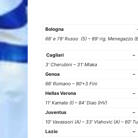
Bologna
68′ e 78′ Russo (S) – 89’ rig. Menegazzo (
Cagliari
–
3′ Cherubini – 31′ Mlaka
Genoa
–
66′ Romano – 90’+3 Fini
Hellas Verona
–
11′ Kamate (I) – 84′ Diao (HV)
Juventus
–
10′ Vavassori (A) – 33′ Vlahovic (A) – 60′ T
Lazio
–