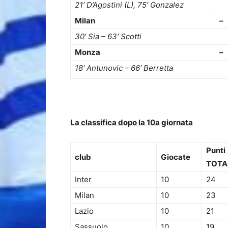
21′ D’Agostini (L), 75′ Gonzalez
Milan
–
30′ Sia – 63′ Scotti
Monza
–
18′ Antunovic – 66′ Berretta
–
La classifica dopo la 10a giornata
Punti
club
Giocate
TOTA
Inter
10
24
Milan
10
23
Lazio
10
21
Sassuolo
10
19