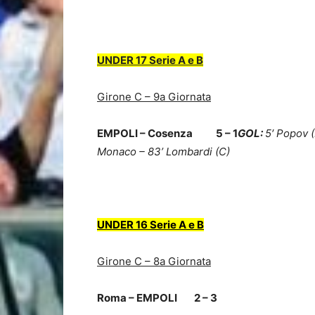
UNDER 17 Serie A e B
Girone C – 9a Giornata
EMPOLI – Cosenza 5 – 1
GOL:
5′ Popov (
Monaco – 83’ Lombardi (C)
–
UNDER 16 Serie A e B
Girone C – 8a Giornata
Roma – EMPOLI 2 – 3