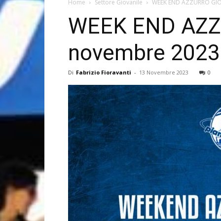
Home
Settore Giovanile
WEEK END AZZURRO GIOVA
WEEK END AZZUR
novembre 2023
Di
Fabrizio Fioravanti
-
13 Novembre 2023
0