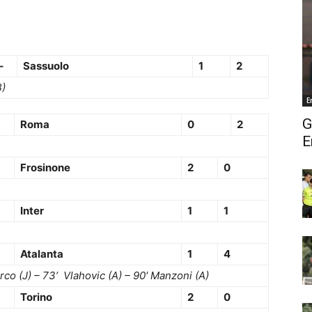
–
Sassuolo
1
2
B)
E
G
Roma
0
2
E
Frosinone
2
0
Inter
1
1
Atalanta
1
4
urco (J) – 73’ Vlahovic (A) – 90′ Manzoni (A)
Torino
2
0