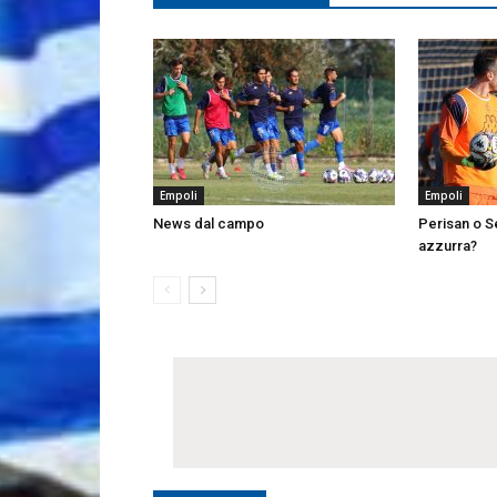
Empoli
Empoli
News dal campo
Perisan o Se
azzurra?