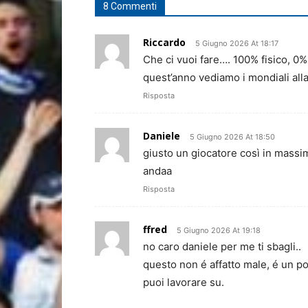
8 Commenti
Riccardo
5 Giugno 2026 At 18:17
Che ci vuoi fare…. 100% fisico, 0%
quest’anno vediamo i mondiali all
Risposta
Daniele
5 Giugno 2026 At 18:50
giusto un giocatore così in massima
andaa
Risposta
ffred
5 Giugno 2026 At 19:18
no caro daniele per me ti sbagli..
questo non é affatto male, é un po 
puoi lavorare su.