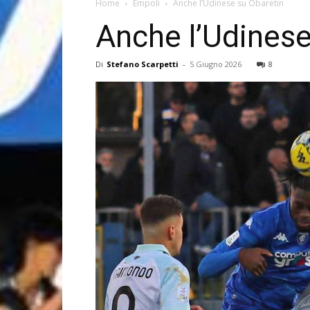
Home
Empoli
Anche l’Udinese su Obaretin
Anche l’Udinese
Di
Stefano Scarpetti
-
5 Giugno 2026
8