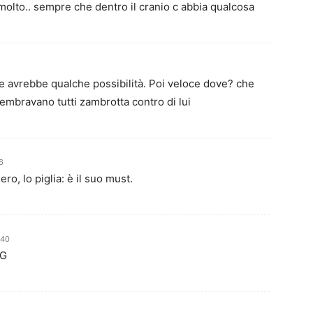
molto.. sempre che dentro il cranio c abbia qualcosa
orse avrebbe qualche possibilità. Poi veloce dove? che
sembravano tutti zambrotta contro di lui
6
ro, lo piglia: è il suo must.
:40
SG