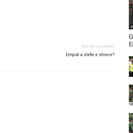
E
G
E
Articolo successivo
Empoli a stelle e strisce?