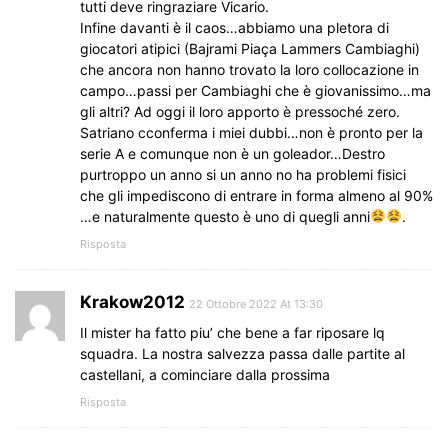
tutti deve ringraziare Vicario.
Infine davanti è il caos…abbiamo una pletora di
giocatori atipici (Bajrami Piaça Lammers Cambiaghi)
che ancora non hanno trovato la loro collocazione in
campo…passi per Cambiaghi che è giovanissimo…ma
gli altri? Ad oggi il loro apporto è pressoché zero.
Satriano cconferma i miei dubbi…non è pronto per la
serie A e comunque non è un goleador…Destro
purtroppo un anno si un anno no ha problemi fisici
che gli impediscono di entrare in forma almeno al 90%
…e naturalmente questo è uno di quegli anni
.
Risposta
Krakow2012
22 Ottobre 2022 At 13:30
Il mister ha fatto piu’ che bene a far riposare lq
squadra. La nostra salvezza passa dalle partite al
castellani, a cominciare dalla prossima
Risposta