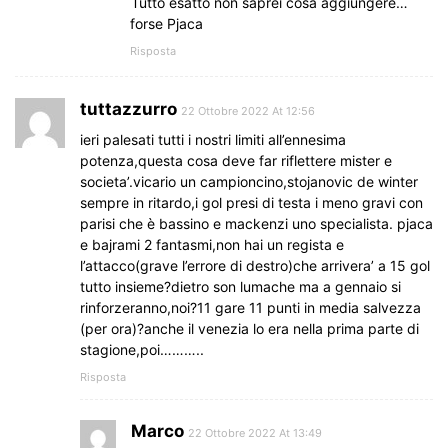
Tutto esatto non saprei cosa aggiungere…
forse Pjaca
Risposta
tuttazzurro
22 Ottobre 2022 At 12:56
ieri palesati tutti i nostri limiti all’ennesima
potenza,questa cosa deve far riflettere mister e
societa’.vicario un campioncino,stojanovic de winter
sempre in ritardo,i gol presi di testa i meno gravi con
parisi che è bassino e mackenzi uno specialista. pjaca
e bajrami 2 fantasmi,non hai un regista e
l’attacco(grave l’errore di destro)che arrivera’ a 15 gol
tutto insieme?dietro son lumache ma a gennaio si
rinforzeranno,noi?11 gare 11 punti in media salvezza
(per ora)?anche il venezia lo era nella prima parte di
stagione,poi………..
Risposta
Marco
22 Ottobre 2022 At 13:49