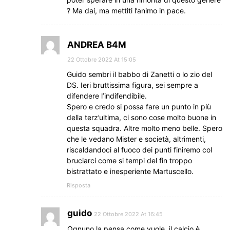
? Ma dai, ma mettiti l’animo in pace.
ANDREA B4M
22 Ottobre 2022 At 15:05
Guido sembri il babbo di Zanetti o lo zio del
DS. Ieri bruttissima figura, sei sempre a
difendere l’indifendibile.
Spero e credo si possa fare un punto in più
della terz’ultima, ci sono cose molto buone in
questa squadra. Altre molto meno belle. Spero
che le vedano Mister e società, altrimenti,
riscaldandoci al fuoco dei punti finiremo col
bruciarci come si tempi del fin troppo
bistrattato e inesperiente Martuscello.
Risposta
guido
22 Ottobre 2022 At 16:45
Ognuno la pensa come vuole, il calcio è