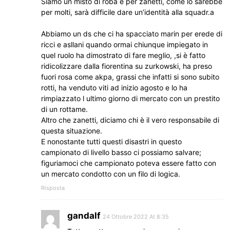
Siamo un misto di roba e per zanetti, come lo sarebbe
per molti, sarà difficile dare un’identità alla squadr.a
Abbiamo un ds che ci ha spacciato marin per erede di
ricci e asllani quando ormai chiunque impiegato in
quel ruolo ha dimostrato di fare meglio, ,si è fatto
ridicolizzare dalla fiorentina su zurkowski, ha preso
fuori rosa come akpa, grassi che infatti si sono subito
rotti, ha venduto viti ad inizio agosto e lo ha
rimpiazzato l ultimo giorno di mercato con un prestito
di un rottame.
Altro che zanetti, diciamo chi è il vero responsabile di
questa situazione.
E nonostante tutti questi disastri in questo
campionato di livello basso ci possiamo salvare;
figuriamoci che campionato poteva essere fatto con
un mercato condotto con un filo di logica.
Risposta
gandalf
24 Ottobre 2022 At 8:35