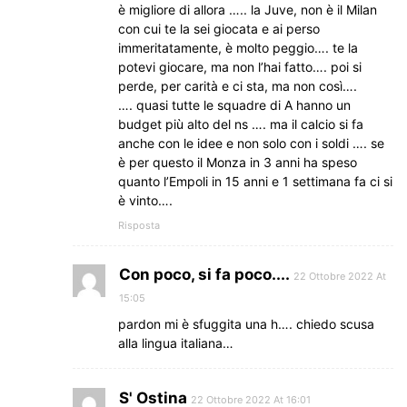
è migliore di allora ….. la Juve, non è il Milan
con cui te la sei giocata e ai perso
immeritatamente, è molto peggio…. te la
potevi giocare, ma non l’hai fatto…. poi si
perde, per carità e ci sta, ma non così….
…. quasi tutte le squadre di A hanno un
budget più alto del ns …. ma il calcio si fa
anche con le idee e non solo con i soldi …. se
è per questo il Monza in 3 anni ha speso
quanto l’Empoli in 15 anni e 1 settimana fa ci si
è vinto….
Risposta
Con poco, si fa poco....
22 Ottobre 2022 At
15:05
pardon mi è sfuggita una h…. chiedo scusa
alla lingua italiana…
S' Ostina
22 Ottobre 2022 At 16:01