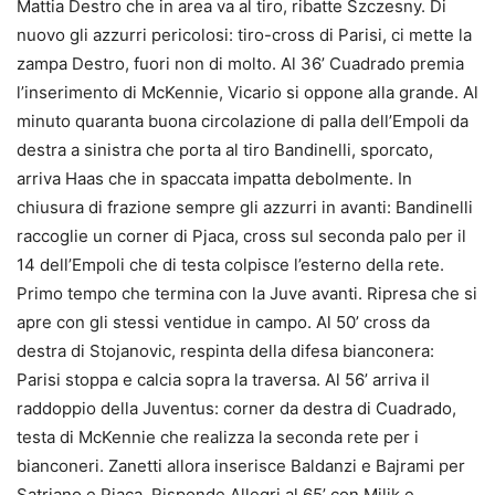
Mattia Destro che in area va al tiro, ribatte Szczesny. Di
nuovo gli azzurri pericolosi: tiro-cross di Parisi, ci mette la
zampa Destro, fuori non di molto. Al 36’ Cuadrado premia
l’inserimento di McKennie, Vicario si oppone alla grande. Al
minuto quaranta buona circolazione di palla dell’Empoli da
destra a sinistra che porta al tiro Bandinelli, sporcato,
arriva Haas che in spaccata impatta debolmente. In
chiusura di frazione sempre gli azzurri in avanti: Bandinelli
raccoglie un corner di Pjaca, cross sul seconda palo per il
14 dell’Empoli che di testa colpisce l’esterno della rete.
Primo tempo che termina con la Juve avanti. Ripresa che si
apre con gli stessi ventidue in campo. Al 50’ cross da
destra di Stojanovic, respinta della difesa bianconera:
Parisi stoppa e calcia sopra la traversa. Al 56’ arriva il
raddoppio della Juventus: corner da destra di Cuadrado,
testa di McKennie che realizza la seconda rete per i
bianconeri. Zanetti allora inserisce Baldanzi e Bajrami per
Satriano e Pjaca. Risponde Allegri al 65’ con Milik e