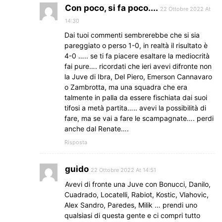
Con poco, si fa poco....
22 Ottobre 2022 At
14:30
Dai tuoi commenti sembrerebbe che si sia
pareggiato o perso 1-0, in realtà il risultato è
4-0 ….. se ti fa piacere esaltare la mediocrità
fai pure…. ricordati che ieri avevi difronte non
la Juve di Ibra, Del Piero, Emerson Cannavaro
o Zambrotta, ma una squadra che era
talmente in palla da essere fischiata dai suoi
tifosi a metà partita….. avevi la possibilità di
fare, ma se vai a fare le scampagnate…. perdi
anche dal Renate….
Risposta
guido
22 Ottobre 2022 At 14:51
Avevi di fronte una Juve con Bonucci, Danilo,
Cuadrado, Locatelli, Rabiot, Kostic, Vlahovic,
Alex Sandro, Paredes, Milik … prendi uno
qualsiasi di questa gente e ci compri tutto