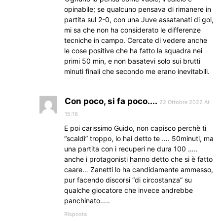
opinabile; se qualcuno pensava di rimanere in
partita sul 2-0, con una Juve assatanati di gol,
mi sa che non ha considerato le differenze
tecniche in campo. Cercate di vedere anche
le cose positive che ha fatto la squadra nei
primi 50 min, e non basatevi solo sui brutti
minuti finali che secondo me erano inevitabili.
Con poco, si fa poco....
22 Ottobre 2022 At
15:16
E poi carissimo Guido, non capisco perchè ti
“scaldi” troppo, lo hai detto te …. 50minuti, ma
una partita con i recuperi ne dura 100 …..
anche i protagonisti hanno detto che si è fatto
caare… Zanetti lo ha candidamente ammesso,
pur facendo discorsi “di circostanza” su
qualche giocatore che invece andrebbe
panchinato…..
Risposta