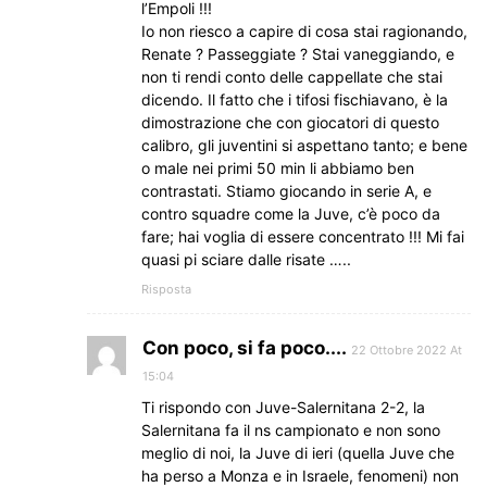
l’Empoli !!!
Io non riesco a capire di cosa stai ragionando,
Renate ? Passeggiate ? Stai vaneggiando, e
non ti rendi conto delle cappellate che stai
dicendo. Il fatto che i tifosi fischiavano, è la
dimostrazione che con giocatori di questo
calibro, gli juventini si aspettano tanto; e bene
o male nei primi 50 min li abbiamo ben
contrastati. Stiamo giocando in serie A, e
contro squadre come la Juve, c’è poco da
fare; hai voglia di essere concentrato !!! Mi fai
quasi pi sciare dalle risate …..
Risposta
Con poco, si fa poco....
22 Ottobre 2022 At
15:04
Ti rispondo con Juve-Salernitana 2-2, la
Salernitana fa il ns campionato e non sono
meglio di noi, la Juve di ieri (quella Juve che
ha perso a Monza e in Israele, fenomeni) non