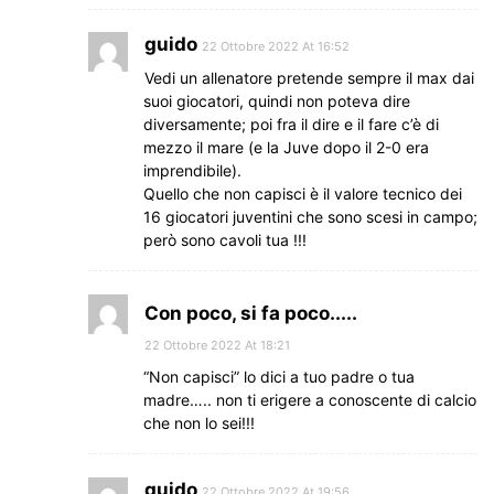
guido
22 Ottobre 2022 At 16:52
Vedi un allenatore pretende sempre il max dai
suoi giocatori, quindi non poteva dire
diversamente; poi fra il dire e il fare c’è di
mezzo il mare (e la Juve dopo il 2-0 era
imprendibile).
Quello che non capisci è il valore tecnico dei
16 giocatori juventini che sono scesi in campo;
però sono cavoli tua !!!
Con poco, si fa poco.....
22 Ottobre 2022 At 18:21
“Non capisci” lo dici a tuo padre o tua
madre….. non ti erigere a conoscente di calcio
che non lo sei!!!
guido
22 Ottobre 2022 At 19:56