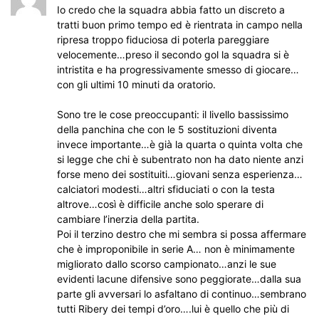
Io credo che la squadra abbia fatto un discreto a
tratti buon primo tempo ed è rientrata in campo nella
ripresa troppo fiduciosa di poterla pareggiare
velocemente…preso il secondo gol la squadra si è
intristita e ha progressivamente smesso di giocare…
con gli ultimi 10 minuti da oratorio.
Sono tre le cose preoccupanti: il livello bassissimo
della panchina che con le 5 sostituzioni diventa
invece importante…è già la quarta o quinta volta che
si legge che chi è subentrato non ha dato niente anzi
forse meno dei sostituiti…giovani senza esperienza…
calciatori modesti…altri sfiduciati o con la testa
altrove…così è difficile anche solo sperare di
cambiare l’inerzia della partita.
Poi il terzino destro che mi sembra si possa affermare
che è improponibile in serie A… non è minimamente
migliorato dallo scorso campionato…anzi le sue
evidenti lacune difensive sono peggiorate…dalla sua
parte gli avversari lo asfaltano di continuo…sembrano
tutti Ribery dei tempi d’oro….lui è quello che più di