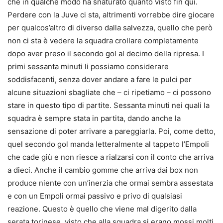
che in qualche modo ha snaturato quanto visto fin qui.
Perdere con la Juve ci sta, altrimenti vorrebbe dire giocare
per qualcos’altro di diverso dalla salvezza, quello che però
non ci sta è vedere la squadra crollare completamente
dopo aver preso il secondo gol al decimo della ripresa. I
primi sessanta minuti li possiamo considerare
soddisfacenti, senza dover andare a fare le pulci per
alcune situazioni sbagliate che – ci ripetiamo – ci possono
stare in questo tipo di partite. Sessanta minuti nei quali la
squadra è sempre stata in partita, dando anche la
sensazione di poter arrivare a pareggiarla. Poi, come detto,
quel secondo gol manda letteralmente al tappeto l’Empoli
che cade giù e non riesce a rialzarsi con il conto che arriva
a dieci. Anche il cambio gomme che arriva dai box non
produce niente con un’inerzia che ormai sembra assestata
e con un Empoli ormai passivo e privo di qualsiasi
reazione. Questo è quello che viene mal digerito dalla
serata torinese, visto che alla squadra si erano mossi molti