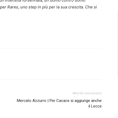
e un’intensità forsennata, un uomo contro uomo
per Rares, uno step in più per la sua crescita. Che si
Articolo successivo
Mercato Azzurro | Per Cacace si aggiunge anche
il Lecce