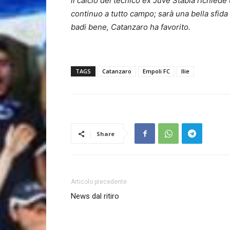
il calcio del tecnico ex Juve Stabia richied
continuo a tutto campo; sarà una bella sfida 
badi bene, Catanzaro ha favorito.
TAGS
Catanzaro
Empoli FC
Ilie
Share
Articolo precedente
News dal ritiro