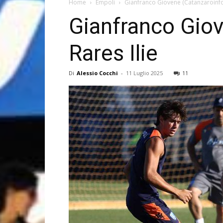
Home
Empoli
Gianfranco Giovene (Catanzaroinform
Gianfranco Giov
Rares Ilie
Di
Alessio Cocchi
-
11 Luglio 2025
11