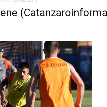
a.it) ci racconta Rares Ilie
ene (Catanzaroinforma.