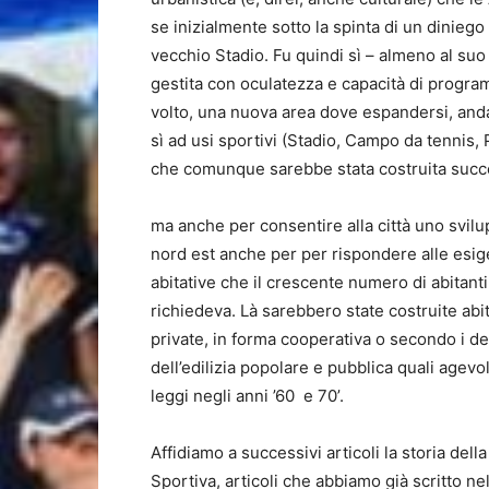
se inizialmente sotto la spinta di un diniego
vecchio Stadio. Fu quindi sì – almeno al suo
gestita con oculatezza e capacità di program
volto, una nuova area dove espandersi, anda
sì ad usi sportivi (Stadio, Campo da tennis, 
che comunque sarebbe stata costruita succ
ma anche per consentire alla città uno svilu
nord est anche per per rispondere alle esi
abitative che il crescente numero di abitanti
richiedeva. Là sarebbero state costruite abi
private, in forma cooperativa o secondo i de
dell’edilizia popolare e pubblica quali agevo
leggi negli anni ’60 e 70’.
Affidiamo a successivi articoli la storia dell
Sportiva, articoli che abbiamo già scritto ne