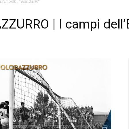
Empoli: il “Sussidiario”
URRO | I campi dell’E