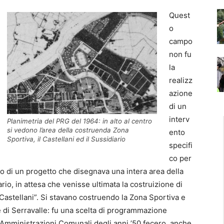
Quest
o
campo
non fu
la
realizz
azione
di un
interv
Planimetria del PRG del 1964: in alto al centro
si vedono l’area della costruenda Zona
ento
Sportiva, il Castellani ed il Sussidiario
specifi
co per
o di un progetto che disegnava una intera area della
o, in attesa che venisse ultimata la costruizione di
Castellani”. Si stavano costruendo la Zona Sportiva e
e di Serravalle: fu una scelta di programmazione
le Amministrazioni Comunali degli anni ’50 fecero, anche