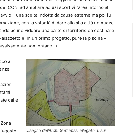
 del CONI ad ampliare ad usi sportivi l’area intorno al
 avvio – una scelta indotta da cause esterne ma poi fu
mazione, con la volontà di dare alla alla città un nuovo
ndo ad individuare una parte di territorio da destinare
Palazzetto e, in un primo progetto, pure la piscina –
essivamente non lontano -)
ppo a
genze
tazioni
ttami
late dalle
a Zona
ll’agosto
Disegno dell’Arch. Gamabssi allegato al sui