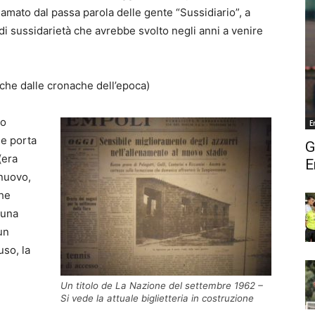
iamato dal passa parola delle gente “Sussidiario”, a
di sussidarietà che avrebbe svolto negli anni a venire
nche dalle cronache dell’epoca)
lo
E
me porta
G
(era
E
 nuovo,
che
 una
un
uso, la
Un titolo de La Nazione del settembre 1962 –
Si vede la attuale biglietteria in costruzione