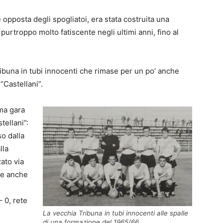
e opposta degli spogliatoi, era stata costruita una
purtroppo molto fatiscente negli ultimi anni, fino al
ribuna in tubi innocenti che rimase per un po’ anche
“Castellani”.
ima gara
tellani”:
o dalla
lla
ato via
se anche
 0, rete
La vecchia Tribuna in tubi innocenti alle spalle
di una formazione del 1965/66