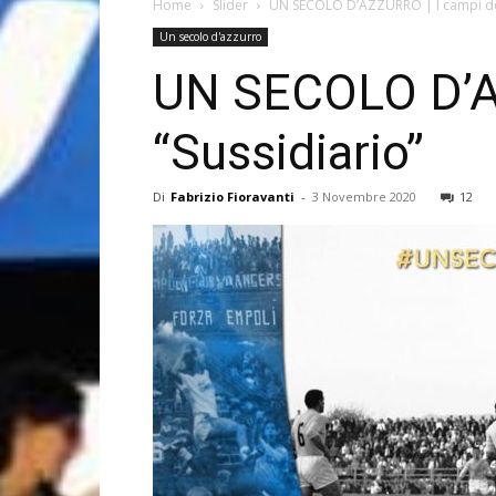
Home
Slider
UN SECOLO D’AZZURRO | I campi dell’
Un secolo d'azzurro
UN SECOLO D’AZZ
“Sussidiario”
Di
Fabrizio Fioravanti
-
3 Novembre 2020
12