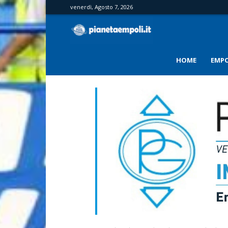
venerdì, Agosto 7, 2026
PianetaEmpoli
HOME
EMPO