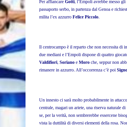
Per affiancare
Gotti
, l’Empoli avrebbe messo gli
passaporto serbo, in partenza dal Genoa e richie
milita l’ex azzurro
Felice Piccolo
.
Il centrocampo è il reparto che non necessita di i
due mediani e l’Empoli dispone di quattro giocat
Valdifiori
,
Soriano
e
Moro
che, seppur non abbi
rimanere in azzurro. All’occorrenza c’è poi
Signo
Un innesto ci sarà molto probabilmente in attacco,
centrale, magari un ariete, una riserva naturale di
se, per la verità, non sembrerebbe essercene bis
vista la duttilità di diversi elementi della rosa. N