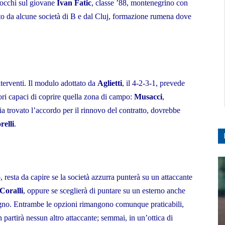
 occhi sul giovane
Ivan Fatic
, classe ’88, montenegrino con
sto da alcune società di B e dal Cluj, formazione rumena dove
nterventi. Il modulo adottato da
Aglietti
, il 4-2-3-1, prevede
ori capaci di coprire quella zona di campo:
Musacci
,
a trovato l’accordo per il rinnovo del contratto, dovrebbe
relli
.
 resta da capire se la società azzurra punterà su un attaccante
Coralli
, oppure se sceglierà di puntare su un esterno anche
ogno. Entrambe le opzioni rimangono comunque praticabili,
on partirà nessun altro attaccante; semmai, in un’ottica di