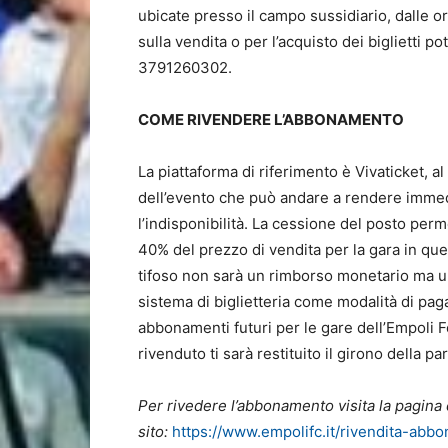
ubicate presso il campo sussidiario, dalle ore
sulla vendita o per l’acquisto dei biglietti 
3791260302.
COME RIVENDERE L’ABBONAMENTO
La piattaforma di riferimento è Vivaticket, al
dell’evento che può andare a rendere immedi
l’indisponibilità. La cessione del posto perm
40% del prezzo di vendita per la gara in quel
tifoso non sarà un rimborso monetario ma un 
sistema di biglietteria come modalità di paga
abbonamenti futuri per le gare dell’Empoli F
rivenduto ti sarà restituito il girono della par
Per rivedere l’abbonamento visita la pagina 
sito:
https://www.empolifc.it/rivendita-abb