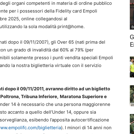
degli organi competenti in materia di ordine pubblico
nte per i possessori della Fidelity card Empoli
obre 2025, online collegandosi al
 utilizzando la sola modalità print@home.
E
G
ati dopo il 09/11/2007), gli Over 65 (nati prima del
E
on un grado di invalidità dal 60% al 79% (per
nibili solamente presso i punti vendita speciali Empoli
do la nostra biglietteria virtuale con il servizio
ati dopo il 09/11/2011, avranno diritto ad un biglietto
 Poltrona, Tribuna Inferiore,
Maratona Superiore e
tto Under 14 è necessario che una persona maggiorenne
sto accanto a quello dell’Under 14, oppure sia
 sorveglianza, esibendo l’apposita autocertificazione
ww.empolifc.com/biglietteria
). I minori di 14 anni non