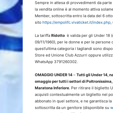
Sempre in attesa di provvedimenti da parte 
la vendita online è al momento attiva solame
Member, sottoscritta entro la data del 6 ott
sito
https://empolifc.vivaticket.it/index.php
,
La tariffa
Ridotto
è valida per gli Under 18 (n
09/11/1960), per le donne e per le persone c
quest’ultima categoria i tagliandi sono dispo
Store ed Unione Club Azzurri oppure utilizzan
WhatsApp 3791260302.
OMAGGIO UNDER 14
–
Tutti gli Under 14, n
omaggio per tutti i settori di Poltronissima,
Maratona Inferiore
. Per ritirare il biglie
acquisti contestualmente un biglietto nel po
abbonato in quel settore, e ne garantisca la
sottoscritta da un genitore (disponibile su
w