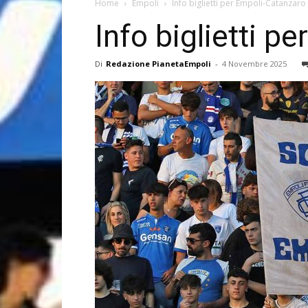
Home
Empoli
Info biglietti per Empoli-Catanzaro
Info biglietti p
Di
Redazione PianetaEmpoli
-
4 Novembre 2025