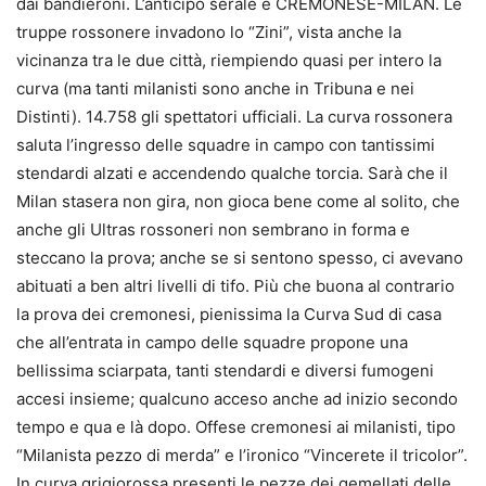
dai bandieroni. L’anticipo serale è CREMONESE-MILAN. Le
truppe rossonere invadono lo “Zini”, vista anche la
vicinanza tra le due città, riempiendo quasi per intero la
curva (ma tanti milanisti sono anche in Tribuna e nei
Distinti). 14.758 gli spettatori ufficiali. La curva rossonera
saluta l’ingresso delle squadre in campo con tantissimi
stendardi alzati e accendendo qualche torcia. Sarà che il
Milan stasera non gira, non gioca bene come al solito, che
anche gli Ultras rossoneri non sembrano in forma e
steccano la prova; anche se si sentono spesso, ci avevano
abituati a ben altri livelli di tifo. Più che buona al contrario
la prova dei cremonesi, pienissima la Curva Sud di casa
che all’entrata in campo delle squadre propone una
bellissima sciarpata, tanti stendardi e diversi fumogeni
accesi insieme; qualcuno acceso anche ad inizio secondo
tempo e qua e là dopo. Offese cremonesi ai milanisti, tipo
“Milanista pezzo di merda” e l’ironico “Vincerete il tricolor”.
In curva grigiorossa presenti le pezze dei gemellati delle