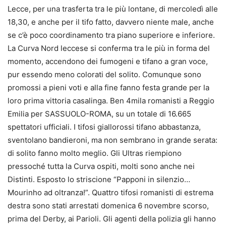
Lecce, per una trasferta tra le più lontane, di mercoledì alle
18,30, e anche per il tifo fatto, davvero niente male, anche
se c’è poco coordinamento tra piano superiore e inferiore.
La Curva Nord leccese si conferma tra le più in forma del
momento, accendono dei fumogeni e tifano a gran voce,
pur essendo meno colorati del solito. Comunque sono
promossi a pieni voti e alla fine fanno festa grande per la
loro prima vittoria casalinga. Ben 4mila romanisti a Reggio
Emilia per SASSUOLO-ROMA, su un totale di 16.665
spettatori ufficiali. I tifosi giallorossi tifano abbastanza,
sventolano bandieroni, ma non sembrano in grande serata:
di solito fanno molto meglio. Gli Ultras riempiono
pressoché tutta la Curva ospiti, molti sono anche nei
Distinti. Esposto lo striscione “Papponi in silenzio…
Mourinho ad oltranza!”. Quattro tifosi romanisti di estrema
destra sono stati arrestati domenica 6 novembre scorso,
prima del Derby, ai Parioli. Gli agenti della polizia gli hanno