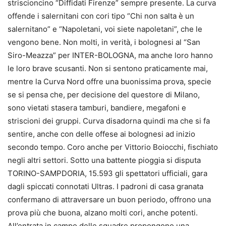
striscioncino “Diffidati Firenze” sempre presente. La curva
offende i salernitani con cori tipo “Chi non salta è un
salernitano” e “Napoletani, voi siete napoletani”, che le
vengono bene. Non molti, in verità, i bolognesi al “San
Siro-Meazza” per INTER-BOLOGNA, ma anche loro hanno
le loro brave scusanti. Non si sentono praticamente mai,
mentre la Curva Nord offre una buonissima prova, specie
se si pensa che, per decisione del questore di Milano,
sono vietati stasera tamburi, bandiere, megafoni e
striscioni dei gruppi. Curva disadorna quindi ma che si fa
sentire, anche con delle offese ai bolognesi ad inizio
secondo tempo. Coro anche per Vittorio Boiocchi, fischiato
negli altri settori. Sotto una battente pioggia si disputa
TORINO-SAMPDORIA, 15.593 gli spettatori ufficiali, gara
dagli spiccati connotati Ultras. I padroni di casa granata
confermano di attraversare un buon periodo, offrono una
prova più che buona, alzano molti cori, anche potenti.
All’entrata in campo delle squadre propongono una