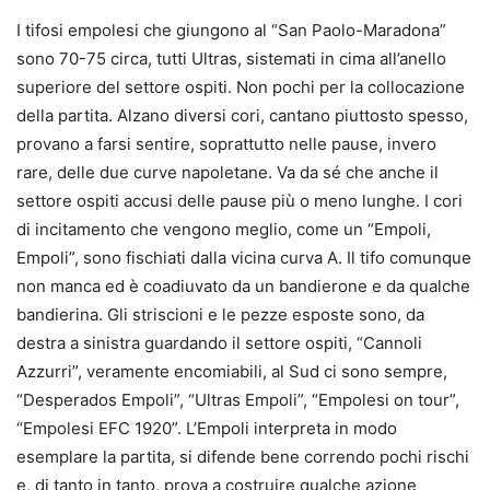
I tifosi empolesi che giungono al “San Paolo-Maradona”
sono 70-75 circa, tutti Ultras, sistemati in cima all’anello
superiore del settore ospiti. Non pochi per la collocazione
della partita. Alzano diversi cori, cantano piuttosto spesso,
provano a farsi sentire, soprattutto nelle pause, invero
rare, delle due curve napoletane. Va da sé che anche il
settore ospiti accusi delle pause più o meno lunghe. I cori
di incitamento che vengono meglio, come un “Empoli,
Empoli”, sono fischiati dalla vicina curva A. Il tifo comunque
non manca ed è coadiuvato da un bandierone e da qualche
bandierina. Gli striscioni e le pezze esposte sono, da
destra a sinistra guardando il settore ospiti, “Cannoli
Azzurri”, veramente encomiabili, al Sud ci sono sempre,
“Desperados Empoli”, “Ultras Empoli”, “Empolesi on tour”,
“Empolesi EFC 1920”. L’Empoli interpreta in modo
esemplare la partita, si difende bene correndo pochi rischi
e, di tanto in tanto, prova a costruire qualche azione