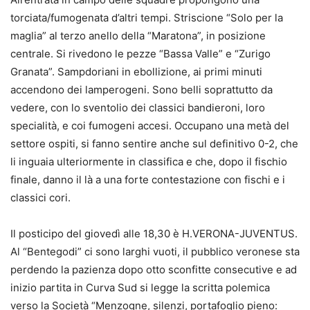
torciata/fumogenata d’altri tempi. Striscione “Solo per la
maglia” al terzo anello della “Maratona”, in posizione
centrale. Si rivedono le pezze “Bassa Valle” e “Zurigo
Granata”. Sampdoriani in ebollizione, ai primi minuti
accendono dei lamperogeni. Sono belli soprattutto da
vedere, con lo sventolio dei classici bandieroni, loro
specialità, e coi fumogeni accesi. Occupano una metà del
settore ospiti, si fanno sentire anche sul definitivo 0-2, che
li inguaia ulteriormente in classifica e che, dopo il fischio
finale, danno il là a una forte contestazione con fischi e i
classici cori.
Il posticipo del giovedì alle 18,30 è H.VERONA-JUVENTUS.
Al “Bentegodi” ci sono larghi vuoti, il pubblico veronese sta
perdendo la pazienza dopo otto sconfitte consecutive e ad
inizio partita in Curva Sud si legge la scritta polemica
verso la Società “Menzogne, silenzi, portafoglio pieno: