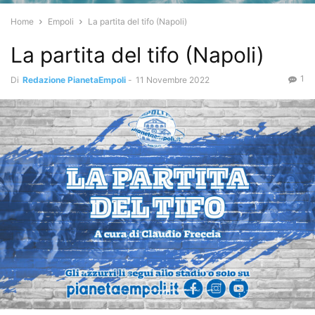
Home
Empoli
La partita del tifo (Napoli)
La partita del tifo (Napoli)
1
Di
Redazione PianetaEmpoli
-
11 Novembre 2022