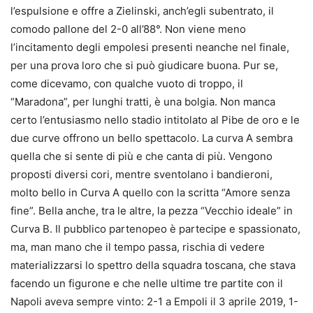
l’espulsione e offre a Zielinski, anch’egli subentrato, il
comodo pallone del 2-0 all’88°. Non viene meno
l’incitamento degli empolesi presenti neanche nel finale,
per una prova loro che si può giudicare buona. Pur se,
come dicevamo, con qualche vuoto di troppo, il
“Maradona”, per lunghi tratti, è una bolgia. Non manca
certo l’entusiasmo nello stadio intitolato al Pibe de oro e le
due curve offrono un bello spettacolo. La curva A sembra
quella che si sente di più e che canta di più. Vengono
proposti diversi cori, mentre sventolano i bandieroni,
molto bello in Curva A quello con la scritta “Amore senza
fine”. Bella anche, tra le altre, la pezza “Vecchio ideale” in
Curva B. Il pubblico partenopeo è partecipe e spassionato,
ma, man mano che il tempo passa, rischia di vedere
materializzarsi lo spettro della squadra toscana, che stava
facendo un figurone e che nelle ultime tre partite con il
Napoli aveva sempre vinto: 2-1 a Empoli il 3 aprile 2019, 1-