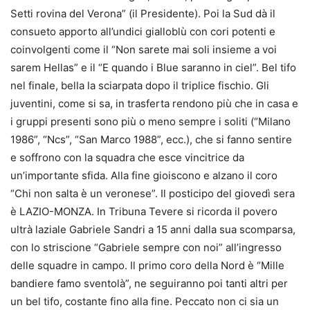
Setti rovina del Verona” (il Presidente). Poi la Sud dà il
consueto apporto all’undici gialloblù con cori potenti e
coinvolgenti come il “Non sarete mai soli insieme a voi
sarem Hellas” e il “E quando i Blue saranno in ciel”. Bel tifo
nel finale, bella la sciarpata dopo il triplice fischio. Gli
juventini, come si sa, in trasferta rendono più che in casa e
i gruppi presenti sono più o meno sempre i soliti (“Milano
1986”, “Ncs”, “San Marco 1988”, ecc.), che si fanno sentire
e soffrono con la squadra che esce vincitrice da
un’importante sfida. Alla fine gioiscono e alzano il coro
“Chi non salta è un veronese”. Il posticipo del giovedì sera
è LAZIO-MONZA. In Tribuna Tevere si ricorda il povero
ultrà laziale Gabriele Sandri a 15 anni dalla sua scomparsa,
con lo striscione “Gabriele sempre con noi” all’ingresso
delle squadre in campo. Il primo coro della Nord è “Mille
bandiere famo sventolà”, ne seguiranno poi tanti altri per
un bel tifo, costante fino alla fine. Peccato non ci sia un