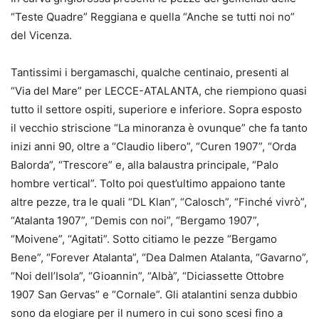
“Teste Quadre” Reggiana e quella “Anche se tutti noi no”
del Vicenza.
Tantissimi i bergamaschi, qualche centinaio, presenti al
“Via del Mare” per LECCE-ATALANTA, che riempiono quasi
tutto il settore ospiti, superiore e inferiore. Sopra esposto
il vecchio striscione “La minoranza è ovunque” che fa tanto
inizi anni 90, oltre a “Claudio libero”, “Curen 1907”, “Orda
Balorda”, “Trescore” e, alla balaustra principale, “Palo
hombre vertical”. Tolto poi quest’ultimo appaiono tante
altre pezze, tra le quali “DL Klan”, “Calosch”, “Finché vivrò”,
“Atalanta 1907”, “Demis con noi”, “Bergamo 1907”,
“Moivene”, “Agitati”. Sotto citiamo le pezze “Bergamo
Bene”, “Forever Atalanta”, “Dea Dalmen Atalanta, “Gavarno”,
“Noi dell’Isola”, “Gioannin”, “Albà”, “Diciassette Ottobre
1907 San Gervas” e “Cornale”. Gli atalantini senza dubbio
sono da elogiare per il numero in cui sono scesi fino a