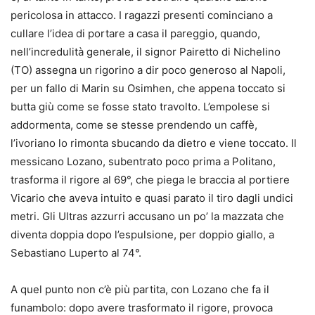
pericolosa in attacco. I ragazzi presenti cominciano a
cullare l’idea di portare a casa il pareggio, quando,
nell’incredulità generale, il signor Pairetto di Nichelino
(TO) assegna un rigorino a dir poco generoso al Napoli,
per un fallo di Marin su Osimhen, che appena toccato si
butta giù come se fosse stato travolto. L’empolese si
addormenta, come se stesse prendendo un caffè,
l’ivoriano lo rimonta sbucando da dietro e viene toccato. Il
messicano Lozano, subentrato poco prima a Politano,
trasforma il rigore al 69°, che piega le braccia al portiere
Vicario che aveva intuito e quasi parato il tiro dagli undici
metri. Gli Ultras azzurri accusano un po’ la mazzata che
diventa doppia dopo l’espulsione, per doppio giallo, a
Sebastiano Luperto al 74°.
A quel punto non c’è più partita, con Lozano che fa il
funambolo: dopo avere trasformato il rigore, provoca