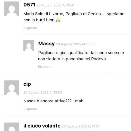
0571
20 Agosto 2025 At 13:41
Maria Sole di Livorno, Pagliuca di Cecina…. speriamo
non lo butti fuori
Risposta
Massy
20 Agosto 2025 At 13:55
Pagliuca è già squalificato dall anno scorso e
non siederà in panchina col Padova
Risposta
cip
20 Agosto 2025 At 13:53
Nasca è ancora attivo???…mah…
Risposta
il ciuco volante
20 Agosto 2025 At 14:31