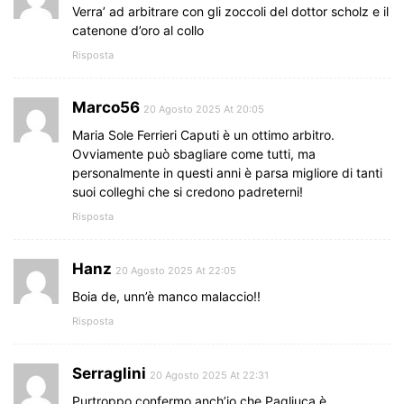
Verra’ ad arbitrare con gli zoccoli del dottor scholz e il
catenone d’oro al collo
Risposta
Marco56
20 Agosto 2025 At 20:05
Maria Sole Ferrieri Caputi è un ottimo arbitro.
Ovviamente può sbagliare come tutti, ma
personalmente in questi anni è parsa migliore di tanti
suoi colleghi che si credono padreterni!
Risposta
Hanz
20 Agosto 2025 At 22:05
Boia de, unn’è manco malaccio!!
Risposta
Serraglini
20 Agosto 2025 At 22:31
Purtroppo confermo anch’io che Pagliuca è