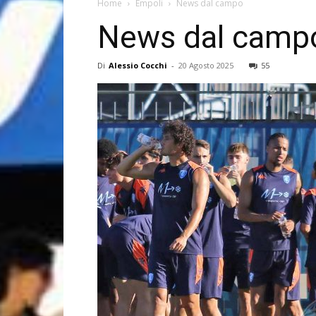
Home
Empoli
News dal campo
News dal camp
Di
Alessio Cocchi
-
20 Agosto 2025
55