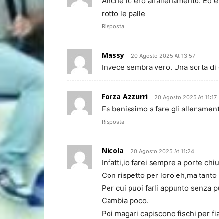
Anche io ero all’allenamento. Ed è
rotto le palle
Risposta
Massy
20 Agosto 2025 At 13:57
Invece sembra vero. Una sorta di e
Forza Azzurri
20 Agosto 2025 At 11:17
Fa benissimo a fare gli allenament
Risposta
Nicola
20 Agosto 2025 At 11:24
Infatti,io farei sempre a porte chi
Con rispetto per loro eh,ma tanto n
Per cui puoi farli appunto senza p
Cambia poco.
Poi magari capiscono fischi per fi