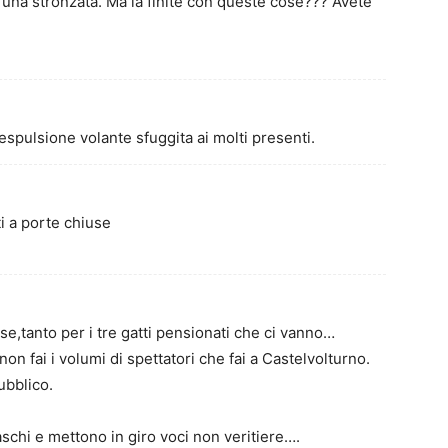
 una stronzata. Ma la finite con queste cose??? Avete
spulsione volante sfuggita ai molti presenti.
i a porte chiuse
use,tanto per i tre gatti pensionati che ci vanno…
on fai i volumi di spettatori che fai a Castelvolturno.
ubblico.
aschi e mettono in giro voci non veritiere….