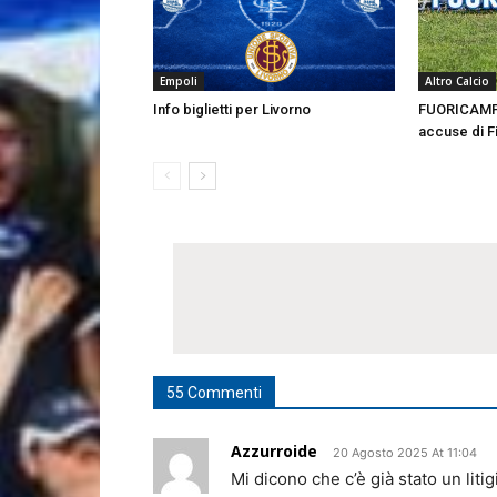
Empoli
Altro Calcio
Info biglietti per Livorno
FUORICAMPO 
accuse di F
55 Commenti
Azzurroide
20 Agosto 2025 At 11:04
Mi dicono che c’è già stato un litig