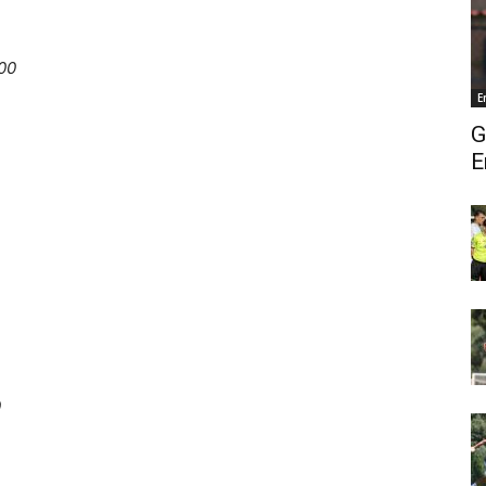
.00
E
G
E
0