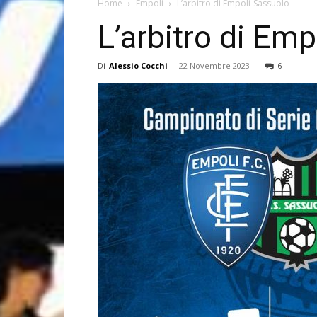
Home
Empoli
L’arbitro di Empoli-Sassuolo
L’arbitro di Em
Di
Alessio Cocchi
-
22 Novembre 2023
6