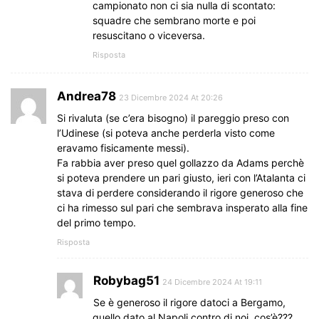
campionato non ci sia nulla di scontato:
squadre che sembrano morte e poi
resuscitano o viceversa.
Risposta
Andrea78
23 Dicembre 2024 At 20:26
Si rivaluta (se c’era bisogno) il pareggio preso con
l’Udinese (si poteva anche perderla visto come
eravamo fisicamente messi).
Fa rabbia aver preso quel gollazzo da Adams perchè
si poteva prendere un pari giusto, ieri con l’Atalanta ci
stava di perdere considerando il rigore generoso che
ci ha rimesso sul pari che sembrava insperato alla fine
del primo tempo.
Risposta
Robybag51
24 Dicembre 2024 At 19:11
Se è generoso il rigore datoci a Bergamo,
quello dato al Napoli contro di noi, cos’è???