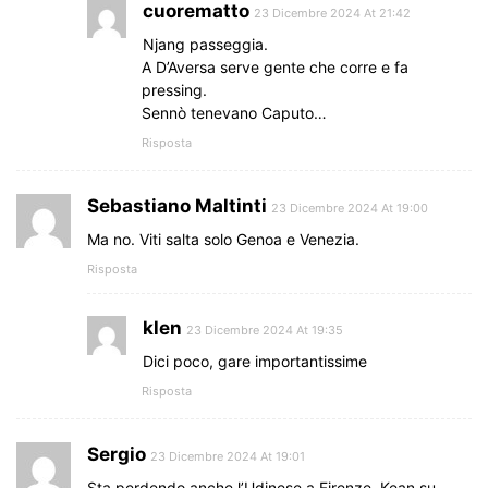
cuorematto
23 Dicembre 2024 At 21:42
Njang passeggia.
A D’Aversa serve gente che corre e fa
pressing.
Sennò tenevano Caputo…
Risposta
Sebastiano Maltinti
23 Dicembre 2024 At 19:00
Ma no. Viti salta solo Genoa e Venezia.
Risposta
klen
23 Dicembre 2024 At 19:35
Dici poco, gare importantissime
Risposta
Sergio
23 Dicembre 2024 At 19:01
Sta perdendo anche l’Udinese a Firenze, Kean su