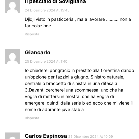
Il pesciaio di Sovigliana
24 Dicembre 2024 At 15:45
Djidji visto in pasticceria , ma a lavorare ………. non a
far colazione
Risposta
Giancarlo
25 Dicembre 2024 At 1:40
Io chiederei pongracic in prestito alla fiorentina dando
un’opzione per fazzini a giugno. Sinistro naturale,
centrale o braccetto di sinistra in una difesa a
3.Davanti cercherei una scommessa, uno che ha
voglia di mettersi in mostra, che ha voglia di
emergere, quindi dalla serie b ed ecco che mi viene il
nome di adorante juve stabia
Risposta
Carlos Espinosa
25 Dicembre 2024 At 10:09