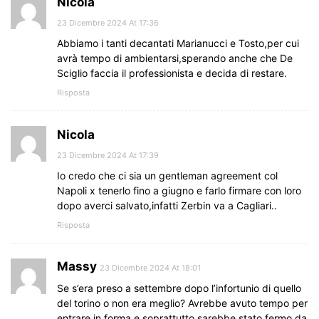
Nicola
23 Dicembre 2024 At 17:36
Abbiamo i tanti decantati Marianucci e Tosto,per cui
avrà tempo di ambientarsi,sperando anche che De
Sciglio faccia il professionista e decida di restare.
Risposta
Nicola
23 Dicembre 2024 At 17:39
Io credo che ci sia un gentleman agreement col
Napoli x tenerlo fino a giugno e farlo firmare con loro
dopo averci salvato,infatti Zerbin va a Cagliari..
Risposta
Massy
23 Dicembre 2024 At 18:01
Se s’era preso a settembre dopo l’infortunio di quello
del torino o non era meglio? Avrebbe avuto tempo per
entrare in forma e soprattutto sarebbe stato fermo da