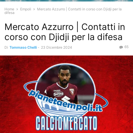
Home
Empoli
Mercato Azzurro | Contatti in corso con Djidji per la
difesa
Mercato Azzurro | Contatti in
corso con Djidji per la difesa
65
Di
Tommaso Chelli
-
23 Dicembre 2024