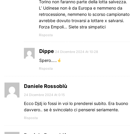
Torino non faranno parte della lotta salvezza.
L’ Udinese non è da Europa e nemmeno da
retrocessione, nemmeno lo scorso campionato
avrebbe dovuto trovarsi a lottare x salvarsi.
Forza Empoli… Siete stra simpatici
Risposta
Dippe
24 Dicembre 2024 At 10:28
Spero…..
Risposta
Daniele Rossoblù
24 Dicembre 2024 At 0:15
Ecco Djdj io fossi in voi lo prenderei subito. Era buono
davvero.. se è svincolato ci penserei seriamente.
Risposta