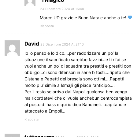
24 Dicembre 2024 At 16:48
Marco UD grazie e Buon Natale anche a te!
Risposta
David
23 Dicembre 2024 At 21:10
Io lo penso e lo dico….per raddrizzare un po’ la
situazione il sacrificato sarebbe fazzini…e ti rifai se
vuoi anche un po’ di squadra tra prestiti e prestiti con
obbligo…ci sono difensori in serie b tosti….ripeto che
Cistana e Papetti del brescia sono ottimi….Papetti
molto piu’ simile a Ismajli gli piace l’anticipo….
Per il resto se arriva dal Napoli qualcosa ben venga…
ma ricordatevi che ci vuole anchebun centrocampista
al posto di hass e qui io dico Bandinelli…capitano e
attaccato a Empoli…
Risposta
tuttazzurro