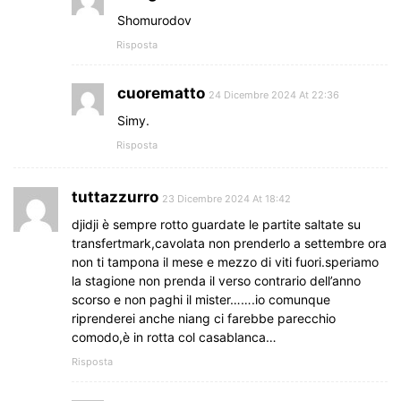
Shomurodov
Risposta
cuorematto
24 Dicembre 2024 At 22:36
Simy.
Risposta
tuttazzurro
23 Dicembre 2024 At 18:42
djidji è sempre rotto guardate le partite saltate su
transfertmark,cavolata non prenderlo a settembre ora
non ti tampona il mese e mezzo di viti fuori.speriamo
la stagione non prenda il verso contrario dell’anno
scorso e non paghi il mister…….io comunque
riprenderei anche niang ci farebbe parecchio
comodo,è in rotta col casablanca…
Risposta