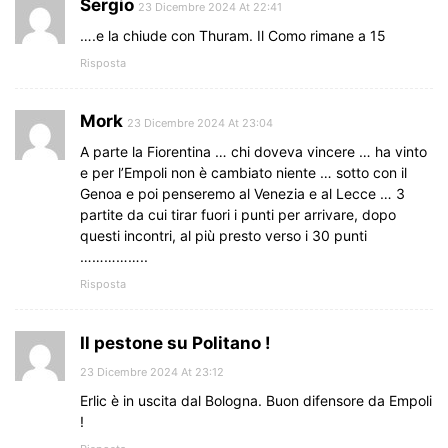
Sergio
23 Dicembre 2024 At 22:41
….e la chiude con Thuram. Il Como rimane a 15
Risposta
Mork
23 Dicembre 2024 At 23:04
A parte la Fiorentina … chi doveva vincere … ha vinto
e per l’Empoli non è cambiato niente … sotto con il
Genoa e poi penseremo al Venezia e al Lecce … 3
partite da cui tirar fuori i punti per arrivare, dopo
questi incontri, al più presto verso i 30 punti
……………..
Risposta
Il pestone su Politano !
23 Dicembre 2024 At 23:12
Erlic è in uscita dal Bologna. Buon difensore da Empoli
!