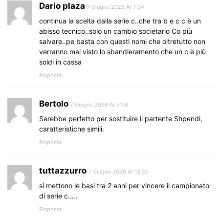
Dario plaza
7 Giugno 2026 At 7:34
continua la scelta dalla serie c..che tra b e c c è un
abisso tecnico..solo un cambio societario Co più
salvare..pe basta con questi nomi che oltretutto non
verranno mai visto lo sbandieramento che un c è più
soldi in cassa
Risposta
Bertolo
7 Giugno 2026 At 9:06
Sarebbe perfetto per sostituire il partente Shpendi,
caratteristiche simili.
Risposta
tuttazzurro
7 Giugno 2026 At 13:21
si mettono le basi tra 2 anni per vincere il campionato
di serie c…..
Risposta