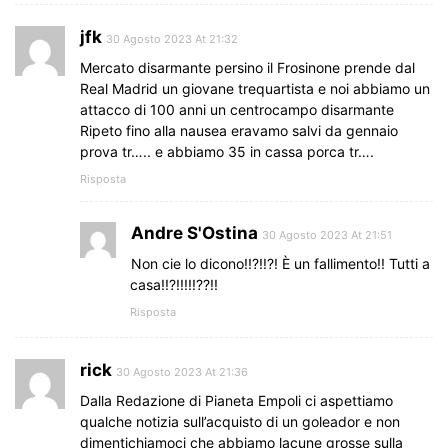
jfk
30 Agosto 2023 At 21:32
Mercato disarmante persino il Frosinone prende dal
Real Madrid un giovane trequartista e noi abbiamo un
attacco di 100 anni un centrocampo disarmante
Ripeto fino alla nausea eravamo salvi da gennaio
prova tr….. e abbiamo 35 in cassa porca tr….
Risposta
Andre S'Ostina
30 Agosto 2023 At 21:51
Non cie lo dicono!!?!!?! È un fallimento!! Tutti a
casa!!?!!!!!??!!
Risposta
rick
30 Agosto 2023 At 21:36
Dalla Redazione di Pianeta Empoli ci aspettiamo
qualche notizia sull’acquisto di un goleador e non
dimentichiamoci che abbiamo lacune grosse sulla