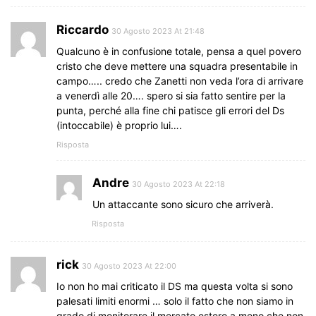
Riccardo
30 Agosto 2023 At 21:48
Qualcuno è in confusione totale, pensa a quel povero
cristo che deve mettere una squadra presentabile in
campo….. credo che Zanetti non veda l’ora di arrivare
a venerdì alle 20…. spero si sia fatto sentire per la
punta, perché alla fine chi patisce gli errori del Ds
(intoccabile) è proprio lui….
Risposta
Andre
30 Agosto 2023 At 22:18
Un attaccante sono sicuro che arriverà.
Risposta
rick
30 Agosto 2023 At 22:00
Io non ho mai criticato il DS ma questa volta si sono
palesati limiti enormi … solo il fatto che non siamo in
grado di monitorare il mercato estero a meno che non