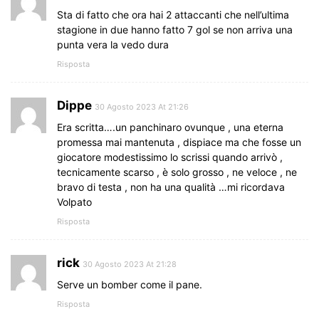
Sta di fatto che ora hai 2 attaccanti che nell’ultima
stagione in due hanno fatto 7 gol se non arriva una
punta vera la vedo dura
Risposta
Dippe
30 Agosto 2023 At 21:26
Era scritta….un panchinaro ovunque , una eterna
promessa mai mantenuta , dispiace ma che fosse un
giocatore modestissimo lo scrissi quando arrivò ,
tecnicamente scarso , è solo grosso , ne veloce , ne
bravo di testa , non ha una qualità …mi ricordava
Volpato
Risposta
rick
30 Agosto 2023 At 21:28
Serve un bomber come il pane.
Risposta