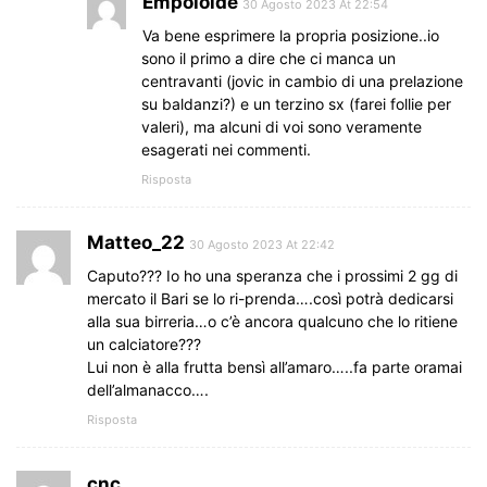
Empoloide
30 Agosto 2023 At 22:54
Va bene esprimere la propria posizione..io
sono il primo a dire che ci manca un
centravanti (jovic in cambio di una prelazione
su baldanzi?) e un terzino sx (farei follie per
valeri), ma alcuni di voi sono veramente
esagerati nei commenti.
Risposta
Matteo_22
30 Agosto 2023 At 22:42
Caputo??? Io ho una speranza che i prossimi 2 gg di
mercato il Bari se lo ri-prenda….così potrà dedicarsi
alla sua birreria…o c’è ancora qualcuno che lo ritiene
un calciatore???
Lui non è alla frutta bensì all’amaro…..fa parte oramai
dell’almanacco….
Risposta
cnc