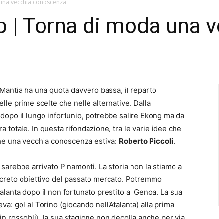
una vecchia conoscenza
 | Torna di moda una v
Mantia ha una quota davvero bassa, il reparto
lle prime scelte che nelle alternative. Dalla
 dopo il lungo infortunio, potrebbe salire Ekong ma da
ra totale. In questa rifondazione, tra le varie idee che
che una vecchia conoscenza estiva:
Roberto Piccoli
.
 sarebbe arrivato Pinamonti. La storia non la stiamo a
ncreto obiettivo del passato mercato. Potremmo
Atalanta dopo il non fortunato prestito al Genoa. La sua
a: gol al Torino (giocando nell’Atalanta) alla prima
 in rossoblù, la sua stagione non decolla anche per via