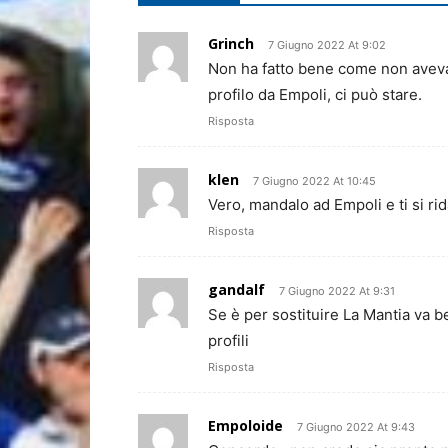
Grinch
7 Giugno 2022 At 9:02
Non ha fatto bene come non aveva 
profilo da Empoli, ci può stare.
Risposta
klen
7 Giugno 2022 At 10:45
Vero, mandalo ad Empoli e ti si ri
Risposta
gandalf
7 Giugno 2022 At 9:31
Se è per sostituire La Mantia va be
profili
Risposta
Empoloide
7 Giugno 2022 At 9:43