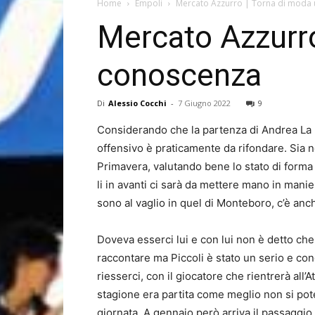
Home
Empoli
Mercato Azzurro | Torna di moda 
Mercato Azzurro
conoscenza
Di
Alessio Cocchi
-
7 Giugno 2022
9
Considerando che la partenza di Andrea La 
offensivo è praticamente da rifondare. Sia ne
Primavera, valutando bene lo stato di forma
li in avanti ci sarà da mettere mano in manie
sono al vaglio in quel di Monteboro, c’è an
Doveva esserci lui e con lui non è detto che
raccontare ma Piccoli è stato un serio e co
riesserci, con il giocatore che rientrerà all’
stagione era partita come meglio non si potev
giornata. A gennaio però arriva il passaggio