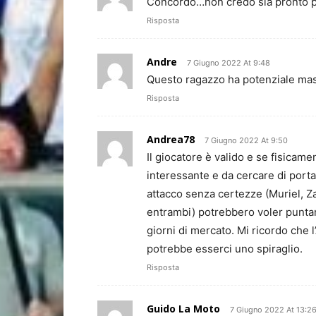
Concordo…non credo sia pronto per
Risposta
Andre
7 Giugno 2022 At 9:48
Questo ragazzo ha potenziale mase
Risposta
Andrea78
7 Giugno 2022 At 9:50
Il giocatore è valido e se fisicam
interessante e da cercare di portar
attacco senza certezze (Muriel, Za
entrambi) potrebbero voler puntare
giorni di mercato. Mi ricordo che l
potrebbe esserci uno spiraglio.
Risposta
Guido La Moto
7 Giugno 2022 At 13:2