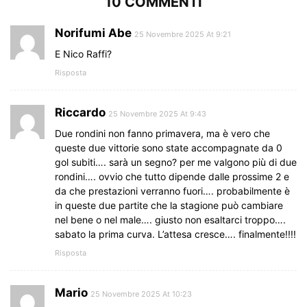
10 COMMENTI
Norifumi Abe
25 Novembre 2025 At 9:21
E Nico Raffi?
Risposta
Riccardo
25 Novembre 2025 At 9:43
Due rondini non fanno primavera, ma è vero che
queste due vittorie sono state accompagnate da 0
gol subiti…. sarà un segno? per me valgono più di due
rondini…. ovvio che tutto dipende dalle prossime 2 e
da che prestazioni verranno fuori…. probabilmente è
in queste due partite che la stagione può cambiare
nel bene o nel male…. giusto non esaltarci troppo….
sabato la prima curva. L’attesa cresce…. finalmente!!!!
Risposta
Mario
25 Novembre 2025 At 10:23