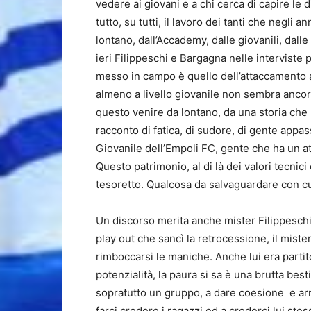
vedere ai giovani e a chi cerca di capire le 
tutto, su tutti, il lavoro dei tanti che negl
lontano, dall’Accademy, dalle giovanili, dal
ieri Filippeschi e Bargagna nelle interviste 
messo in campo è quello dell’attaccamento all
almeno a livello giovanile non sembra ancora
questo venire da lontano, da una storia che 
racconto di fatica, di sudore, di gente appas
Giovanile dell’Empoli FC, gente che ha un at
Questo patrimonio, al di là dei valori tecnici
tesoretto. Qualcosa da salvaguardare con c
Un discorso merita anche mister Filippeschi
play out che sancì la retrocessione, il miste
rimboccarsi le maniche. Anche lui era partito
potenzialità, la paura si sa è una brutta bes
sopratutto un gruppo, a dare coesione e armo
farci credere i ragazzi ed a crederci lui stess