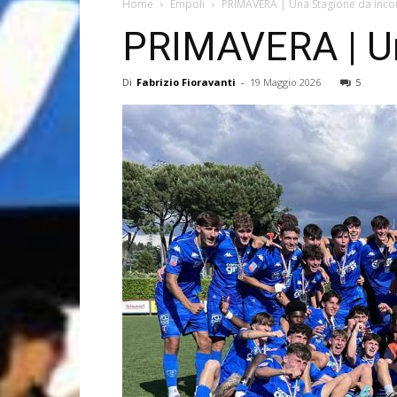
Home
Empoli
PRIMAVERA | Una Stagione da incor
PRIMAVERA | Un
Di
Fabrizio Fioravanti
-
19 Maggio 2026
5