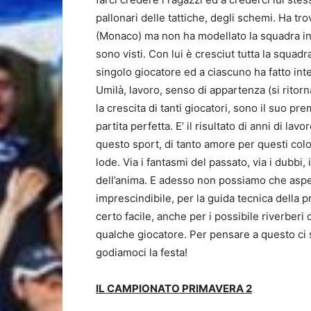
pallonari delle tattiche, degli schemi. Ha tro
(Monaco) ma non ha modellato la squadra intor
sono visti. Con lui è cresciut tutta la squad
singolo giocatore ed a ciascuno ha fatto int
Umilà, lavoro, senso di appartenza (si ritorna
la crescita di tanti giocatori, sono il suo pre
partita perfetta. E’ il risultato di anni di lavo
questo sport, di tanto amore per questi colo
lode. Via i fantasmi del passato, via i dubbi, i
dell’anima. E adesso non possiamo che aspe
imprescindibile, per la guida tecnica della
certo facile, anche per i possibile riverberi
qualche giocatore. Per pensare a questo ci
godiamoci la festa!
IL CAMPIONATO PRIMAVERA 2