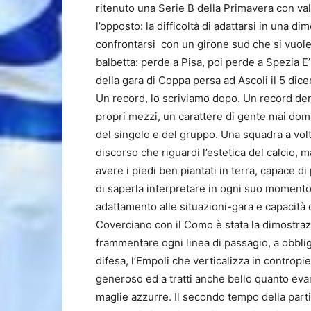
ritenuto una Serie B della Primavera con valo
l’opposto: la difficoltà di adattarsi in una 
confrontarsi con un girone sud che si vuole
balbetta: perde a Pisa, poi perde a Spezia E’ 
della gara di Coppa persa ad Ascoli il 5 dic
Un record, lo scriviamo dopo. Un record den
propri mezzi, un carattere di gente mai doma
del singolo e del gruppo. Una squadra a vol
discorso che riguardi l’estetica del calcio, 
avere i piedi ben piantati in terra, capace d
di saperla interpretare in ogni suo momento
adattamento alle situazioni-gara e capacità di
Coverciano con il Como è stata la dimostrazio
frammentare ogni linea di passagio, a obblig
difesa, l’Empoli che verticalizza in contropi
generoso ed a tratti anche bello quanto evan
maglie azzurre. Il secondo tempo della partita