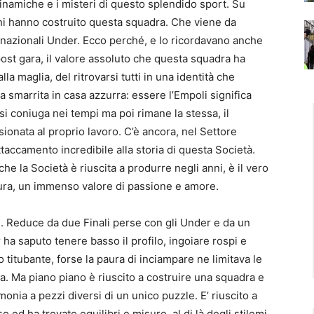
dinamiche e i misteri di questo splendido sport. Su
i anni hanno costruito questa squadra. Che viene da
le nazionali Under. Ecco perché, e lo ricordavano anche
post gara, il valore assoluto che questa squadra ha
a maglia, del ritrovarsi tutti in una identità che
 smarrita in casa azzurra: essere l’Empoli significa
si coniuga nei tempi ma poi rimane la stessa, il
sionata al proprio lavoro. C’è ancora, nel Settore
taccamento incredibile alla storia di questa Società.
 che la Società è riuscita a produrre negli anni, è il vero
ura, un immenso valore di passione e amore.
. Reduce da due Finali perse con gli Under e da un
r ha saputo tenere basso il profilo, ingoiare rospi e
 titubante, forse la paura di inciampare ne limitava le
tia. Ma piano piano è riuscito a costruire una squadra e
nia a pezzi diversi di un unico puzzle. E’ riuscito a
o ed ha trovato equilibri e misure, al di là degli stilemi