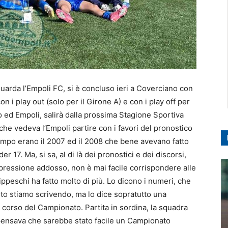
uarda l’Empoli FC, si è concluso ieri a Coverciano con
 i play out (solo per il Girone A) e con i play off per
 ed Empoli, salirà dalla prossima Stagione Sportiva
he vedeva l’Empoli partire con i favori del pronostico
 campo erano il 2007 ed il 2008 che bene avevano fatto
 17. Ma, si sa, al di là dei pronostici e dei discorsi,
 pressione addosso, non è mai facile corrispondere alle
ippeschi ha fatto molto di più. Lo dicono i numeri, che
to stiamo scrivendo, ma lo dice sopratutto una
 corso del Campionato. Partita in sordina, la squadra
 pensava che sarebbe stato facile un Campionato