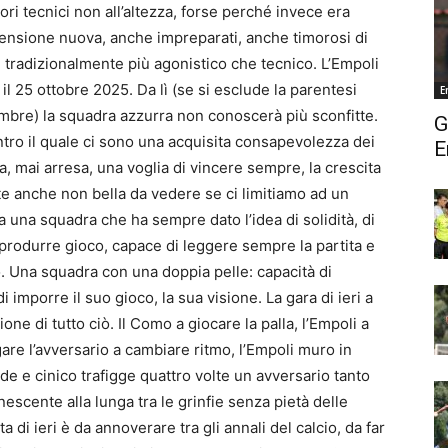
ri tecnici non all’altezza, forse perché invece era
dimensione nuova, anche impreparati, anche timorosi di
 tradizionalmente più agonistico che tecnico. L’Empoli
il 25 ottobre 2025. Da lì (se si esclude la parentesi
E
embre) la squadra azzurra non conoscerà più sconfitte.
G
tro il quale ci sono una acquisita consapevolezza dei
E
, mai arresa, una voglia di vincere sempre, la crescita
te anche non bella da vedere se ci limitiamo ad un
ma una squadra che ha sempre dato l’idea di solidità, di
i produrre gioco, capace di leggere sempre la partita e
. Una squadra con una doppia pelle: capacità di
 imporre il suo gioco, la sua visione. La gara di ieri a
ne di tutto ciò. Il Como a giocare la palla, l’Empoli a
are l’avversario a cambiare ritmo, l’Empoli muro in
ede e cinico trafigge quattro volte un avversario tanto
escente alla lunga tra le grinfie senza pietà delle
 di ieri è da annoverare tra gli annali del calcio, da far