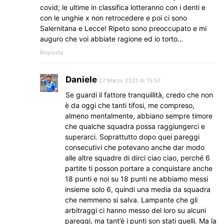
covid; le ultime in classifica lotteranno con i denti e
con le unghie x non retrocedere e poi ci sono
Salernitana e Lecce! Ripeto sono preoccupato e mi
auguro che voi abbiate ragione ed io torto…
Risposta
Daniele
27 Marzo 2021 At 15:57
Se guardi il fattore tranquillità, credo che non
è da oggi che tanti tifosi, me compreso,
almeno mentalmente, abbiano sempre timore
che qualche squadra possa raggiungerci e
superarci. Soprattutto dopo quei pareggi
consecutivi che potevano anche dar modo
alle altre squadre di dirci ciao ciao, perché 6
partite ti posson portare a conquistare anche
18 punti e noi su 18 punti ne abbiamo messi
insieme solo 6, quindi una media da squadra
che nemmeno si salva. Lampante che gli
arbitraggi ci hanno messo del loro su alcuni
pareggi, ma tant’è i punti son stati quelli. Ma la