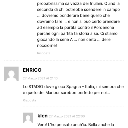
probabilissima salvezza dei friulani. Quindi a
seconda di chi potrebbe scendere in campo
… dovremo ponderare bene quello che
dovremo fare … e non si può certo prendere
ad esempio la partita contro il Pordenone
perchè ogni partita fa storia a se. Ci stiamo
giocando la serie A … non certo … delle
noccioline!
Risposta
ENRICO
27 Marzo 2021 At 21:10
Lo STADIO dove gioca Spagna – Italia, mi sembra che
è quello del Maribor sarebbe perfetto per noi…
Risposta
klen
27 Marzo 2021 At 22:00
Vero! L’ho pensato anch’io. Bella anche la