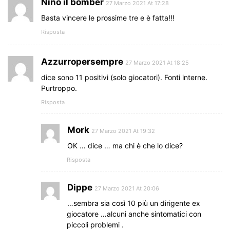
Nino il bomber
27 Marzo 2021 At 17:28
Basta vincere le prossime tre e è fatta!!!
Risposta
Azzurropersempre
27 Marzo 2021 At 18:25
dice sono 11 positivi (solo giocatori). Fonti interne.
Purtroppo.
Risposta
Mork
27 Marzo 2021 At 19:32
OK … dice … ma chi è che lo dice?
Risposta
Dippe
27 Marzo 2021 At 20:06
…sembra sia così 10 più un dirigente ex
giocatore …alcuni anche sintomatici con
piccoli problemi .