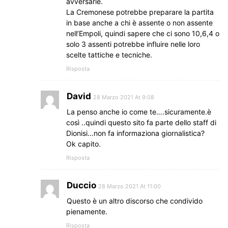
avversarie.
La Cremonese potrebbe preparare la partita
in base anche a chi è assente o non assente
nell’Empoli, quindi sapere che ci sono 10,6,4 o
solo 3 assenti potrebbe influire nelle loro
scelte tattiche e tecniche.
Risposta
David
28 Marzo 2021 At 9:08
La penso anche io come te….sicuramente.è
così ..quindi questo sito fa parte dello staff di
Dionisi…non fa informaziona giornalistica?
Ok capito.
Risposta
Duccio
28 Marzo 2021 At 11:00
Questo è un altro discorso che condivido
pienamente.
Risposta