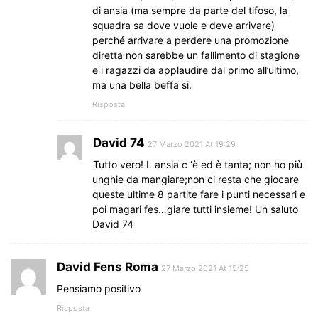
di ansia (ma sempre da parte del tifoso, la
squadra sa dove vuole e deve arrivare)
perché arrivare a perdere una promozione
diretta non sarebbe un fallimento di stagione
e i ragazzi da applaudire dal primo all’ultimo,
ma una bella beffa si.
Risposta
David 74
27 Marzo 2021 At 19:29
Tutto vero! L ansia c ‘è ed è tanta; non ho più
unghie da mangiare;non ci resta che giocare
queste ultime 8 partite fare i punti necessari e
poi magari fes…giare tutti insieme! Un saluto
David 74
David Fens Roma
27 Marzo 2021 At 15:25
Pensiamo positivo
Risposta