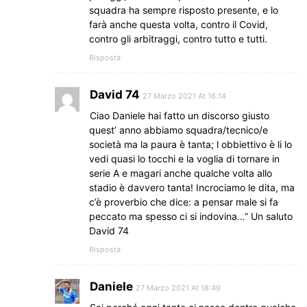
squadra ha sempre risposto presente, e lo
farà anche questa volta, contro il Covid,
contro gli arbitraggi, contro tutto e tutti.
Risposta
David 74
27 Marzo 2021 At 16:14
Ciao Daniele hai fatto un discorso giusto
quest’ anno abbiamo squadra/tecnico/e
società ma la paura è tanta; l obbiettivo è li lo
vedi quasi lo tocchi e la voglia di tornare in
serie A e magari anche qualche volta allo
stadio è davvero tanta! Incrociamo le dita, ma
c’è proverbio che dice: a pensar male si fa
peccato ma spesso ci si indovina…” Un saluto
David 74
Risposta
Daniele
27 Marzo 2021 At 18:49