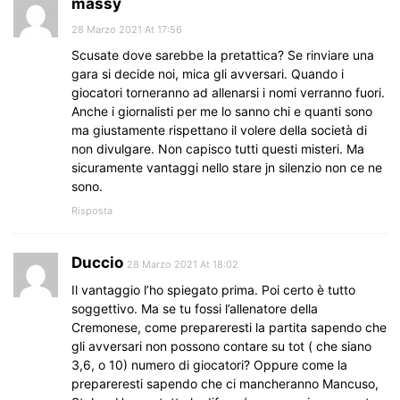
massy
28 Marzo 2021 At 17:56
Scusate dove sarebbe la pretattica? Se rinviare una
gara si decide noi, mica gli avversari. Quando i
giocatori torneranno ad allenarsi i nomi verranno fuori.
Anche i giornalisti per me lo sanno chi e quanti sono
ma giustamente rispettano il volere della società di
non divulgare. Non capisco tutti questi misteri. Ma
sicuramente vantaggi nello stare jn silenzio non ce ne
sono.
Risposta
Duccio
28 Marzo 2021 At 18:02
Il vantaggio l’ho spiegato prima. Poi certo è tutto
soggettivo. Ma se tu fossi l’allenatore della
Cremonese, come prepareresti la partita sapendo che
gli avversari non possono contare su tot ( che siano
3,6, o 10) numero di giocatori? Oppure come la
prepareresti sapendo che ci mancheranno Mancuso,