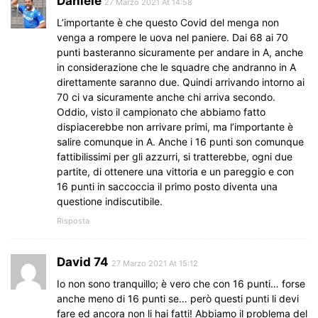
Daniele
27 Marzo 2021 At 14:58
L’importante è che questo Covid del menga non
venga a rompere le uova nel paniere. Dai 68 ai 70
punti basteranno sicuramente per andare in A, anche
in considerazione che le squadre che andranno in A
direttamente saranno due. Quindi arrivando intorno ai
70 ci va sicuramente anche chi arriva secondo.
Oddio, visto il campionato che abbiamo fatto
dispiacerebbe non arrivare primi, ma l’importante è
salire comunque in A. Anche i 16 punti son comunque
fattibilissimi per gli azzurri, si tratterebbe, ogni due
partite, di ottenere una vittoria e un pareggio e con
16 punti in saccoccia il primo posto diventa una
questione indiscutibile.
Risposta
David 74
27 Marzo 2021 At 15:12
Io non sono tranquillo; è vero che con 16 punti… forse
anche meno di 16 punti se… però questi punti li devi
fare ed ancora non li hai fatti! Abbiamo il problema del