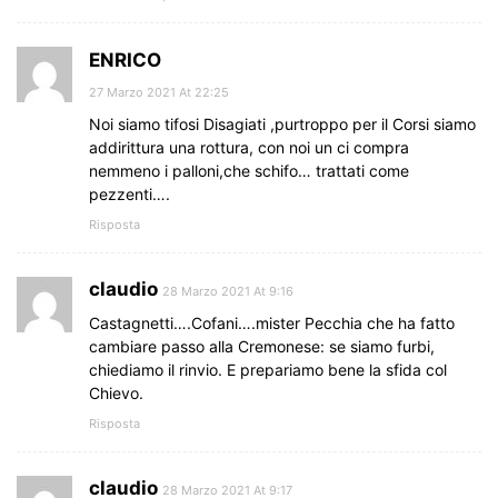
ENRICO
27 Marzo 2021 At 22:25
Noi siamo tifosi Disagiati ,purtroppo per il Corsi siamo
addirittura una rottura, con noi un ci compra
nemmeno i palloni,che schifo… trattati come
pezzenti….
Risposta
claudio
28 Marzo 2021 At 9:16
Castagnetti….Cofani….mister Pecchia che ha fatto
cambiare passo alla Cremonese: se siamo furbi,
chiediamo il rinvio. E prepariamo bene la sfida col
Chievo.
Risposta
claudio
28 Marzo 2021 At 9:17