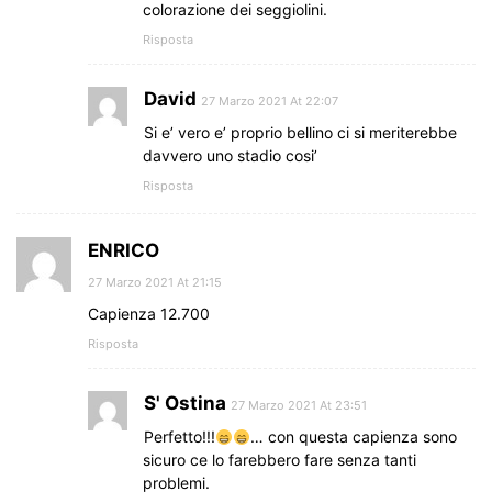
colorazione dei seggiolini.
Risposta
David
27 Marzo 2021 At 22:07
Si e’ vero e’ proprio bellino ci si meriterebbe
davvero uno stadio cosi’
Risposta
ENRICO
27 Marzo 2021 At 21:15
Capienza 12.700
Risposta
S' Ostina
27 Marzo 2021 At 23:51
Perfetto!!!
… con questa capienza sono
sicuro ce lo farebbero fare senza tanti
problemi.