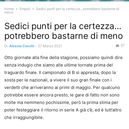
Home
Empoli
Sedici punti per la certezza…potrebbero bastarne di
meno
Sedici punti per la certezza…
potrebbero bastarne di meno
57
Di
Alessio Cocchi
-
27 Marzo 2021
Otto giornate alla fine della stagione, possiamo quindi dire
senza indugio che siamo alle ultime tornate prima del
traguardo finale. Il campionato di B si appresta, dopo la
sosta per le nazionali, a vivere il suo gran finale con i
verdetti che arriveranno ai primi di maggio. Per qualcuno
potrebbe essere ancora presto, le gare di fatto non sono
molte ma nemmeno pochissime, però la prima stima per
poter festeggiare il ritorno in serie A già c’è, ed è tutt’altro
che irraggiungibile.