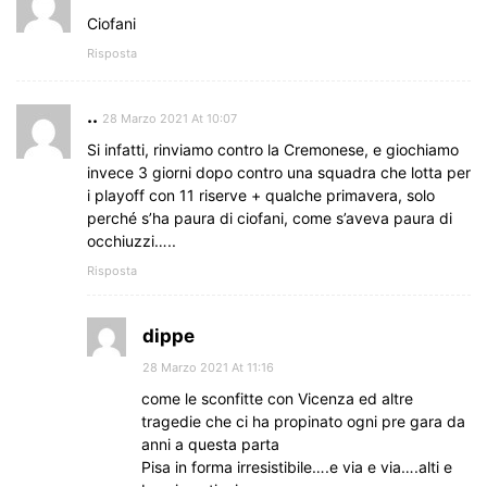
Ciofani
Risposta
..
28 Marzo 2021 At 10:07
Si infatti, rinviamo contro la Cremonese, e giochiamo
invece 3 giorni dopo contro una squadra che lotta per
i playoff con 11 riserve + qualche primavera, solo
perché s’ha paura di ciofani, come s’aveva paura di
occhiuzzi…..
Risposta
dippe
28 Marzo 2021 At 11:16
come le sconfitte con Vicenza ed altre
tragedie che ci ha propinato ogni pre gara da
anni a questa parta
Pisa in forma irresistibile….e via e via….alti e