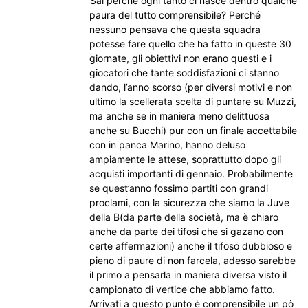
Sai perché ogni tanto ci nasce dentro qualche
paura del tutto comprensibile? Perché
nessuno pensava che questa squadra
potesse fare quello che ha fatto in queste 30
giornate, gli obiettivi non erano questi e i
giocatori che tante soddisfazioni ci stanno
dando, l’anno scorso (per diversi motivi e non
ultimo la scellerata scelta di puntare su Muzzi,
ma anche se in maniera meno delittuosa
anche su Bucchi) pur con un finale accettabile
con in panca Marino, hanno deluso
ampiamente le attese, soprattutto dopo gli
acquisti importanti di gennaio. Probabilmente
se quest’anno fossimo partiti con grandi
proclami, con la sicurezza che siamo la Juve
della B(da parte della società, ma è chiaro
anche da parte dei tifosi che si gazano con
certe affermazioni) anche il tifoso dubbioso e
pieno di paure di non farcela, adesso sarebbe
il primo a pensarla in maniera diversa visto il
campionato di vertice che abbiamo fatto.
Arrivati a questo punto è comprensibile un pò