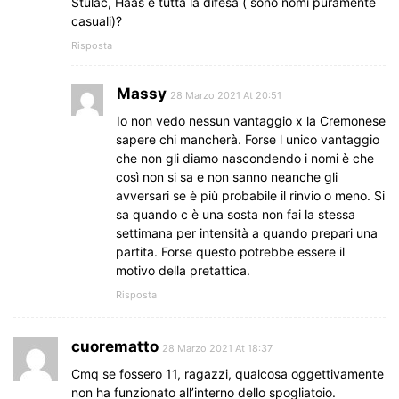
Stulac, Haas e tutta la difesa ( sono nomi puramente
casuali)?
Risposta
Massy
28 Marzo 2021 At 20:51
Io non vedo nessun vantaggio x la Cremonese
sapere chi mancherà. Forse l unico vantaggio
che non gli diamo nascondendo i nomi è che
così non si sa e non sanno neanche gli
avversari se è più probabile il rinvio o meno. Si
sa quando c è una sosta non fai la stessa
settimana per intensità a quando prepari una
partita. Forse questo potrebbe essere il
motivo della pretattica.
Risposta
cuorematto
28 Marzo 2021 At 18:37
Cmq se fossero 11, ragazzi, qualcosa oggettivamente
non ha funzionato all’interno dello spogliatoio.