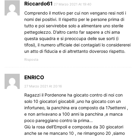
Riccardo61
27 Marzo 2021 At 19:40
Comprendo il motivo per cui non vengano resi noti i
nomi dei positivi. Il rispetto per le persone prima di
tutto e poi servirebbe solo a alimentare uno sterile
pettegolezzo. D’altro canto far sapere a chi ama
questa squadra e si preoccupa delle sue sorti (i
tifosi), il numero ufficiale dei contagiati lo considererei
un atto di fiducia e di altrettanto doveroso rispetto.
Risposta
ENRICO
27 Marzo 2021 At 20:16
Ragazzi il Pordenone ha giocato contro di noi con
solo 10 giocatori giocabili ,uno ha giocato con un
infortuneo, la panchina era composto da 17settenni ,
e non arrivavano a 100 anni la panchina ,e manca
poco pareggiano contro la prima…
Giù la rosa dell’Empoli e composta da 30 giocatori
anche se ne mancano 10 , ne rimangono 20 ,siamo