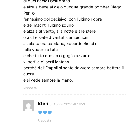
di quei riccioli belli grandi
e alzala bene al cielo dunque grande bomber Diego
Perillo
l’ennesimo gol decisivo, con l’ultimo rigore
e del macht, l’ultimo squillo
e alzala al vento, alla notte e alle stelle
ora che siete diventati campioncini
alzala tu ora capitano, Edoardo Biondini
falla vedere a tutti
e che tutto questo orgoglio azzurro
vi porti e ci porti lontano
perchè dell’Empoli si sente davvero sempre battere il
cuore
e si vede sempre la mano.
Risposta
klen
8 Giugno 2026 At 11:53
Risposta