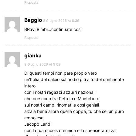
Risposta
Baggio
8 Giugno 2026 At 8:39
BRavi Bimbi…continuate così
Risposta
gianka
8 Giugno 2026 At 9:02
Di questi tempi non pare propio vero
un’Italia del calcio sul podio più alto del continente
intero
con i nostri ragazzi azzurri nazionali
che crescono fra Petroio e Monteboro
sui nostri campi rinomati e così geniali
alzala bene allora quella coppa, tu che sei un puro
empolese
Jacopo Landi
con la tua eccelsa tecnica e la spensieratezza