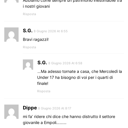
Abbiamo come sempre un patrimonio inestimabile tra
i nostri giovani
Risposta
S.G.
8 Giugno 2026 At 6:55
Bravi ragazzi!
Risposta
S.G.
8 Giugno 2026 At 6:58
…Ma adesso tornate a casa, che Mercoledì la
Under 17 ha bisogno di voi per i quarti di
finale!
Risposta
Dippe
8 Giugno 2026 At 8:17
mi fa’ ridere chi dice che hanno distrutto il settore
giovanile a Empoli………