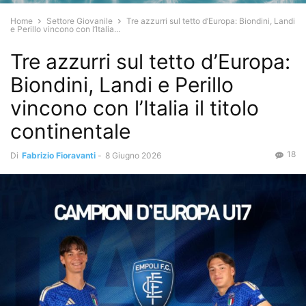
Home
Settore Giovanile
Tre azzurri sul tetto d’Europa: Biondini, Landi
e Perillo vincono con l’Italia...
Tre azzurri sul tetto d’Europa:
Biondini, Landi e Perillo
vincono con l’Italia il titolo
continentale
18
Di
Fabrizio Fioravanti
-
8 Giugno 2026