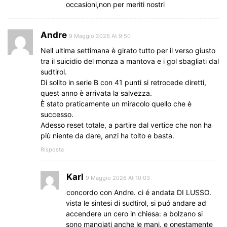
occasioni,non per meriti nostri
Andre
9 Maggio 2026 At 9:50
Nell ultima settimana è girato tutto per il verso giusto
tra il suicidio del monza a mantova e i gol sbagliati dal
sudtirol.
Di solito in serie B con 41 punti si retrocede diretti,
quest anno è arrivata la salvezza.
È stato praticamente un miracolo quello che è
successo.
Adesso reset totale, a partire dal vertice che non ha
più niente da dare, anzi ha tolto e basta.
Risposta
Karl
9 Maggio 2026 At 10:03
concordo con Andre. ci é andata DI LUSSO.
vista le sintesi di sudtirol, si puó andare ad
accendere un cero in chiesa: a bolzano si
sono mangiati anche le mani. e onestamente