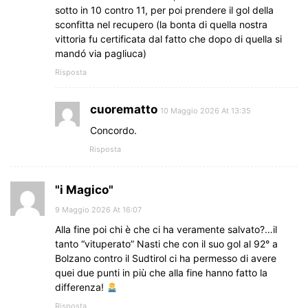
sotto in 10 contro 11, per poi prendere il gol della
sconfitta nel recupero (la bonta di quella nostra
vittoria fu certificata dal fatto che dopo di quella si
mandó via pagliuca)
Risposta
cuorematto
10 Maggio 2026 At 13:35
Concordo.
Risposta
"i Magico"
9 Maggio 2026 At 16:07
Alla fine poi chi è che ci ha veramente salvato?…il
tanto “vituperato” Nasti che con il suo gol al 92° a
Bolzano contro il Sudtirol ci ha permesso di avere
quei due punti in più che alla fine hanno fatto la
differenza!
Risposta