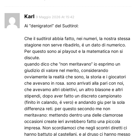
Karl
9 Maggio 2026 At 15:42
Ai “denigratori” del Sudtirol:
Che il sudtirol abbia fatto, nei numeri, la nostra stessa
stagione non serve ribadirlo, é un dato di numerico.
Per questo sono ai playout e la matematica non si
discute.
quando dico che “non meritavano” io esprimo un
giudizio di valore nel merito, considerando
ovviamente la realtà che sono, la storia e i giocatori
che avevano in rosa. sono arrivati alla pari con noi,
che avevamo altri obiettivi, un altro blasone e altri
stipendi, dopo aver fatto un discreto campionato
(finito in calando, é vero) e andando giu per la sola
differenza reti. per questo secondo me non
meritavano: mettendo dentro una delle clamorose
occasioni create ieri avrebbero fatto una piccola
impresa. Non scordiamoci che negli scontri diretti ci
hanno battuto al castellani, e al druso ci hanno messo