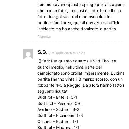
non meritavano questo epilogo per la stagione
che hanno fatto, ma cosí é stato. L’entella ha
fatto due gol su errori macroscopici del
portiere fuori area, questi davvero da ufficio
inchieste ma ha anche dominato la partita.
Risposta
S.G.
9 Maggio 2026 At 12:25
@Karl: Per quanto riguarda il Sud Tirol, se
guardi meglio, nell’ultima parte del
campionato sono crollati miseramente. L’ultima
partita l’hanno vinta il 3 marzo scorso, con un
roboante 4-0 a Reggio, Da allora hanno fatto i
seguenti risultati:
Sudtirol – Entella: 0-1
SudTirol – Pescara: 0-0
Avellino – Sudtirol: 3-2
Sudtirol – Frosinone: 1-3
Cesena – Sudtirol: 1-1
Sudtirol – Modena: 1-1