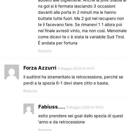
ns gol si è fermata lasciando 3 occasioni
davanti alla porta in 2 minuti ma le hanno
buttate tutte fuori. Ma 2 gol nel recupero non
te li facevano fare. Se rimanevi 1 1 allora poi
nel finale avresti vinto, ma non così. Menomale
come dicevi te c è stata la variabile Sud Tirol.
È andata per fortuna
Risposta
Forza Azzurri
9 Maggio 2026 At 14:01
il sudtirol ha strameritato la retrocessione, perché se
perdi a la spezia 6-1 devi stare zitto e basta.
Risposta
Fabiuss.....
9 Maggio 2026 At 19:53
estto prendere sei goal dallo spezia di quest
‘anno e da retrocessione
Risposta