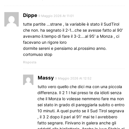
Dippe
9 Maggio 2026 At 11:01
tutte partite …strane , la variabile è stato il SudTirol
che non. ha segnato il 2-1…che se avesse fatto al 90′
avevamo il.tempo di fare il 3-2….al 95′ a Monza , ci
facevano un rigore loro
dormite sereni e pensiamo al.prossimo anno.
cortomuso stop
Risposta
Massy
9 Maggio 2026 At 12:52
tutto vero quello che dici ma con una piccola
differenza. Il 2 1 l hai preso te da idioti senza
che il Monza lo volesse nemmeno fare ma non
sei stato in grado di pareggiarla subito o entro
10 minuti. A quel punto se il Sud Tirol segnava
, il 3 2 dopo il pari al 91′ mai te l avrebbero
fatto segnare. Finivano in galera anche gli
addetti alle biglietterie. Anche la juve Stabia al