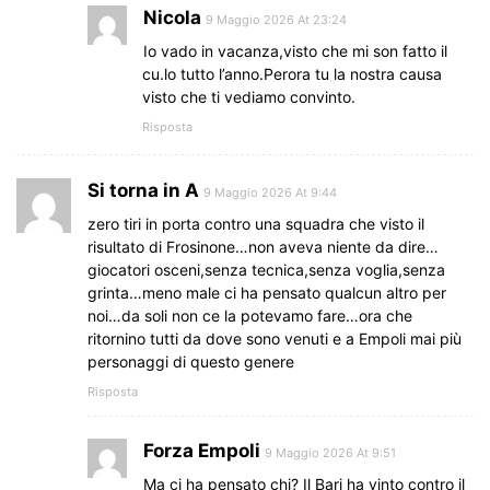
Nicola
9 Maggio 2026 At 23:24
Io vado in vacanza,visto che mi son fatto il
cu.lo tutto l’anno.Perora tu la nostra causa
visto che ti vediamo convinto.
Risposta
Si torna in A
9 Maggio 2026 At 9:44
zero tiri in porta contro una squadra che visto il
risultato di Frosinone…non aveva niente da dire…
giocatori osceni,senza tecnica,senza voglia,senza
grinta…meno male ci ha pensato qualcun altro per
noi…da soli non ce la potevamo fare…ora che
ritornino tutti da dove sono venuti e a Empoli mai più
personaggi di questo genere
Risposta
Forza Empoli
9 Maggio 2026 At 9:51
Ma ci ha pensato chi? Il Bari ha vinto contro il