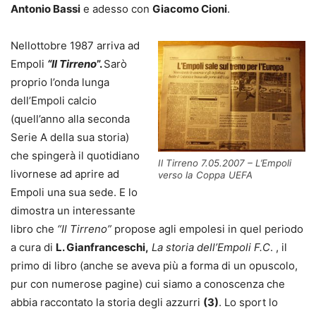
Antonio Bassi
e adesso con
Giacomo Cioni
.
Nellottobre 1987 arriva ad
Empoli
“Il Tirreno
”.
Sarò
proprio l’onda lunga
dell’Empoli calcio
(quell’anno alla seconda
Serie A della sua storia)
che spingerà il quotidiano
Il Tirreno 7.05.2007 – L’Empoli
livornese ad aprire ad
verso la Coppa UEFA
Empoli una sua sede. E lo
dimostra un interessante
libro che
“Il Tirreno”
propose agli empolesi in quel periodo
a cura di
L. Gianfranceschi,
La storia dell’Empoli F.C
. , il
primo di libro (anche se aveva più a forma di un opuscolo,
pur con numerose pagine) cui siamo a conoscenza che
abbia raccontato la storia degli azzurri
(3)
. Lo sport lo