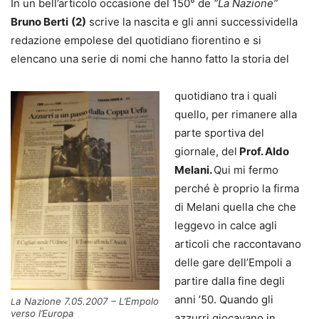
In un bell’articolo occasione del 150° de
“La Nazione”
Bruno Berti
(2)
scrive la nascita e gli anni successividella
redazione empolese del quotidiano fiorentino e si
elencano una serie di nomi che hanno fatto la storia del
quotidiano tra i quali
quello, per rimanere alla
parte sportiva del
giornale, del
Prof. Aldo
Melani.
Qui mi fermo
perché è proprio la firma
di Melani quella che che
leggevo in calce agli
articoli che raccontavano
delle gare dell’Empoli a
partire dalla fine degli
anni ’50. Quando gli
a Nazione 7.05.2007 – L’Empolo
L
verso l’Europa
azzurri giocavano in