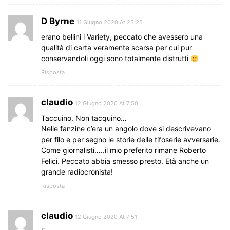
D Byrne
11 Giugno 2020 At 23:25
erano bellini i Variety, peccato che avessero una
qualità di carta veramente scarsa per cui pur
conservandoli oggi sono totalmente distrutti
Risposta
claudio
12 Giugno 2020 At 7:50
Taccuino. Non tacquino…
Nelle fanzine c’era un angolo dove si descrivevano
per filo e per segno le storie delle tifoserie avversarie.
Come giornalisti…..il mio preferito rimane Roberto
Felici. Peccato abbia smesso presto. Età anche un
grande radiocronista!
Risposta
claudio
12 Giugno 2020 At 7:51