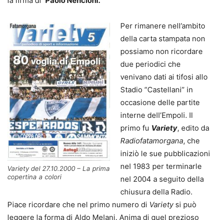
la firma di
Paolo Nencioni.
Per rimanere nell’ambito
della carta stampata non
possiamo non ricordare
due periodici che
venivano dati ai tifosi allo
Stadio “Castellani” in
occasione delle partite
interne dell’Empoli. Il
primo fu
Variety
, edito da
Radiofatamorgana
, che
iniziò le sue pubblicazioni
nel 1983 per terminarle
Variety del 27.10.2000 – La prima
copertina a colori
nel 2004 a seguito della
chiusura della Radio.
Piace ricordare che nel primo numero di
Variety
si può
leggere la forma di Aldo Melani. Anima di quel prezioso