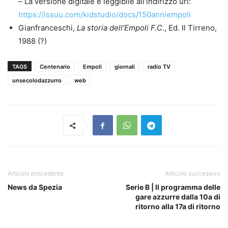
– La versione digitale è leggibile all’indirizzo url:
https://issuu.com/kidstudio/docs/150anniempoli
Gianfranceschi,
La storia dell’Empoli F.C
., Ed. Il Tirreno,
1988 (?)
TAGS
Centenario
Empoli
giornali
radio TV
unsecolodazzurro
web
Articolo precedente
Articolo successivo
News da Spezia
Serie B | Il programma delle
gare azzurre dalla 10a di
ritorno alla 17a di ritorno