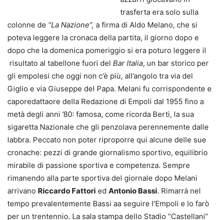
trasferta era solo sulla
colonne de
“La Nazione”,
a firma di Aldo Melano, che si
poteva leggere la cronaca della partita, il giorno dopo e
dopo che la domenica pomeriggio si era poturo leggere il
risultato al tabellone fuori del
Bar Italia
, un bar storico per
gli empolesi che oggi non c’è più, all’angolo tra via del
Giglio e via Giuseppe del Papa. Melani fu corrispondente e
caporedattaore della Redazione di Empoli dal 1955 fino a
metà degli anni ’80: famosa, come ricorda Berti, la sua
sigaretta Nazionale che gli penzolava perennemente dalle
labbra. Peccato non poter riproporre qui alcune delle sue
cronache: pezzi di grande giornalismo sportivo, equilibrio
mirabile di passione sportiva e competenza. Sempre
rimanendo alla parte sportiva del giornale dopo Melani
arrivano
Riccardo Fattori
ed
Antonio Bassi
. Rimarrà nel
tempo prevalentemente Bassi aa seguire l’Empoli e lo farò
per un trentennio. La sala stampa dello Stadio “Castellani”