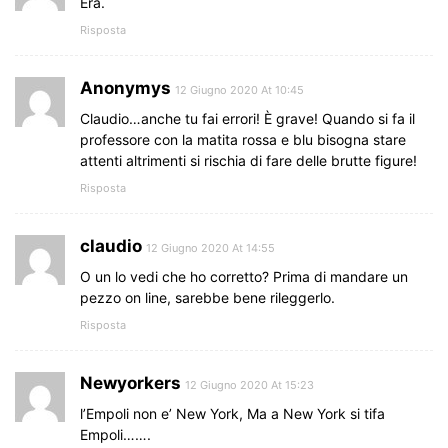
Era.
Risposta
Anonymys
12 Giugno 2020 At 10:45
Claudio…anche tu fai errori! È grave! Quando si fa il
professore con la matita rossa e blu bisogna stare
attenti altrimenti si rischia di fare delle brutte figure!
Risposta
claudio
12 Giugno 2020 At 14:55
O un lo vedi che ho corretto? Prima di mandare un
pezzo on line, sarebbe bene rileggerlo.
Risposta
Newyorkers
12 Giugno 2020 At 15:23
l’Empoli non e’ New York, Ma a New York si tifa
Empoli…….