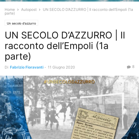
Home
Autopost
UN SECOLO D’AZZURRO | Il racconto dell’Empoli (1a
parte)
Un secolo d'azzurro
UN SECOLO D’AZZURRO | Il
racconto dell’Empoli (1a
parte)
8
Di
Fabrizio Fioravanti
-
11 Giugno 2020