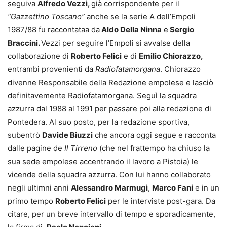
seguiva
Alfredo Vezzi,
già corrispondente per il
“Gazzettino Toscano”
anche se la serie A dell’Empoli
1987/88 fu raccontataa da
Aldo Della Ninna
e
Sergio
Braccini.
Vezzi per seguire l’Empoli si avvalse della
collaborazione di
Roberto Felici
e di
Emilio Chiorazzo,
entrambi provenienti da
Radiofatamorgana
. Chiorazzo
divenne Responsabile della Redazione empolese e lasciò
definitavemente Radiofatamorgana. Seguì la squadra
azzurra dal 1988 al 1991 per passare poi alla redazione di
Pontedera. Al suo posto, per la redazione sportiva,
subentrò
Davide Biuzzi
che ancora oggi segue e racconta
dalle pagine de
Il Tirreno
(che nel frattempo ha chiuso la
sua sede empolese accentrando il lavoro a Pistoia) le
vicende della squadra azzurra. Con lui hanno collaborato
negli ultimni anni
Alessandro Marmugi
,
Marco Fani
e in un
primo tempo
Roberto Felici
per le interviste post-gara. Da
citare, per un breve intervallo di tempo e sporadicamente,