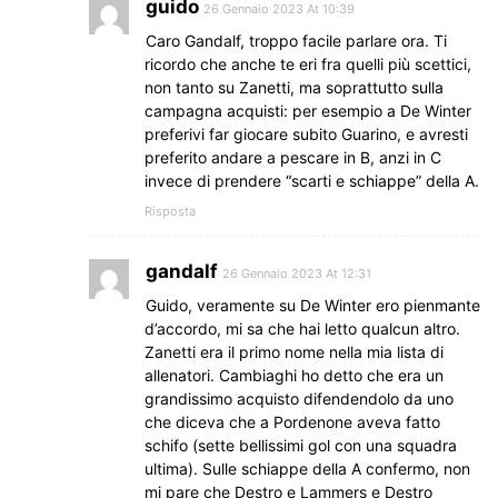
guido
26 Gennaio 2023 At 10:39
Caro Gandalf, troppo facile parlare ora. Ti
ricordo che anche te eri fra quelli più scettici,
non tanto su Zanetti, ma soprattutto sulla
campagna acquisti: per esempio a De Winter
preferivi far giocare subito Guarino, e avresti
preferito andare a pescare in B, anzi in C
invece di prendere “scarti e schiappe” della A.
Risposta
gandalf
26 Gennaio 2023 At 12:31
Guido, veramente su De Winter ero pienmante
d’accordo, mi sa che hai letto qualcun altro.
Zanetti era il primo nome nella mia lista di
allenatori. Cambiaghi ho detto che era un
grandissimo acquisto difendendolo da uno
che diceva che a Pordenone aveva fatto
schifo (sette bellissimi gol con una squadra
ultima). Sulle schiappe della A confermo, non
mi pare che Destro e Lammers e Destro