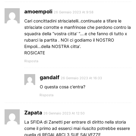
amoempoli
26 Gennaio 2023 At 9:58
Cari concittadini strisciatelli..continuate a tifare le
strisciate corrotte e manfrinose che perdono contro la
squadra della “vostra citta’ “….e che fanno di tutto x
rubarci la partita . NOI ci godiamo il NOSTRO
Empoli…della NOSTRA citta’.
ROSICATE
Risposta
gandalf
26 Gennaio 2023 At 16:33
O questa cosa c’entra?
Risposta
Zapata
26 Gennaio 2023 At 12:50
La SFIDA di Zanetti per entrare di diritto nella storia
come il primo ad esserci mai riuscito potrebbe essere
quella di REGALARCI 3 SUE SALVEZZE