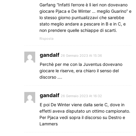
Garfang “Infatti l’errore è lì ieri non dovevano
giocare Pjaca e De Winter … meglio Guarino” e
lo stesso giorno puntualizzavi che sarebbe
stato meglio andare a pescare in B e in C, e
non prendere quelle schiappe di scarti.
Risposta
gandalf
26 Gennaio 2023 At 15:36
Perchè per me con la Juventus dovevano
giocare le riserve, era chiaro il senso del
discorso ….
gandalf
26 Gennaio 2023 At 16:32
E poi De Winter viene dalla serie C, dove in
effetti aveva disputato un ottimo campionato.
Per Pjaca vedi sopra il discorso su Destro e
Lammers