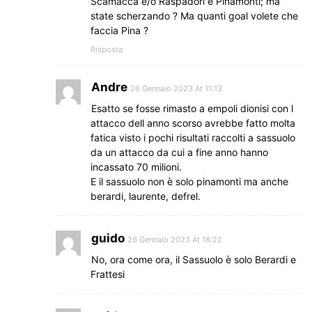
Scamacca e/o Raspadori e Pinamonti; ma
state scherzando ? Ma quanti goal volete che
faccia Pina ?
Risposta
Andre
26 Gennaio 2023 At 11:13
Esatto se fosse rimasto a empoli dionisi con l
attacco dell anno scorso avrebbe fatto molta
fatica visto i pochi risultati raccolti a sassuolo
da un attacco da cui a fine anno hanno
incassato 70 milioni.
E il sassuolo non è solo pinamonti ma anche
berardi, laurente, defrel.
guido
26 Gennaio 2023 At 18:22
No, ora come ora, il Sassuolo è solo Berardi e
Frattesi