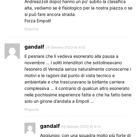
Andreazzoli dopo) hanno un po’ subìto la classifica
alta, vediamo se è fisiologico per la nostra piazza o se
si può fare ancora strada.
Forza Empoli!
Risposta
gandalf
26 Gennaio 2023 At 9:13
E pesnare che li vedeva esonerato alla pausa a
novembre … i soliti intenditori che sottolineavano
l’esonero di Venezia senza naturalmente conoscerne i
motivi e le ragioni dal punto di vista tecnico e
ambientale e che trascuravano la birllante carriera
complessiva … il contrario di qualcun altro esonerato
nelle pochissime esperienze fatte e che ha fatto bene
solo un girone d’andata a Empoli …
Risposta
gandalf
26 Gennaio 2023 At 9:14
Aggiungo: con una squadra molto più forte di