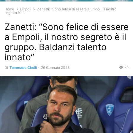
Home
Empoli
Zanetti: “Sono felice di essere a Empoli, il nostro
segreto è il...
Zanetti: “Sono felice di essere
a Empoli, il nostro segreto è il
gruppo. Baldanzi talento
innato”
25
Di
Tommaso Chelli
-
26 Gennaio 2023