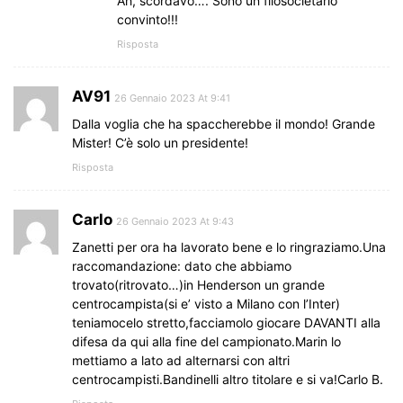
Ah, scordavo…. Sono un filosocietario
convinto!!!
Risposta
AV91
26 Gennaio 2023 At 9:41
Dalla voglia che ha spaccherebbe il mondo! Grande
Mister! C’è solo un presidente!
Risposta
Carlo
26 Gennaio 2023 At 9:43
Zanetti per ora ha lavorato bene e lo ringraziamo.Una
raccomandazione: dato che abbiamo
trovato(ritrovato…)in Henderson un grande
centrocampista(si e’ visto a Milano con l’Inter)
teniamocelo stretto,facciamolo giocare DAVANTI alla
difesa da qui alla fine del campionato.Marin lo
mettiamo a lato ad alternarsi con altri
centrocampisti.Bandinelli altro titolare e si va!Carlo B.